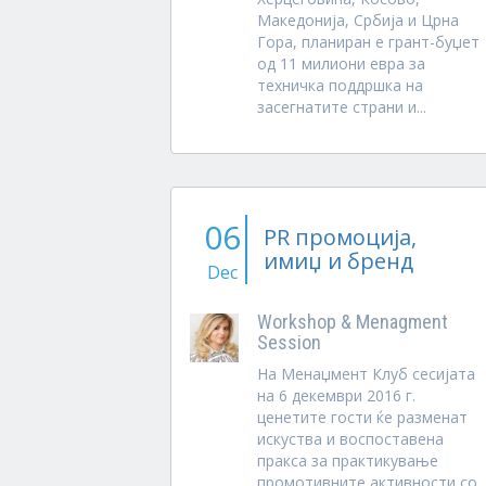
Македонија, Србија и Црна
Гора, планиран е грант-буџет
од 11 милиони евра за
техничка поддршка на
засегнатите страни и...
06
PR промоција,
имиџ и бренд
Dec
Workshop & Menagment
Session
На Менаџмент Клуб сесијата
на 6 декември 2016 г.
ценетите гости ќе разменат
искуства и воспоставена
пракса за практикување
промотивните активности со