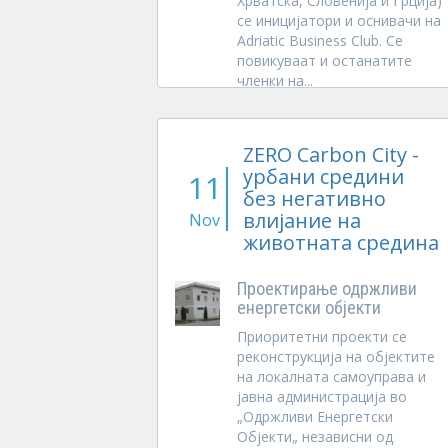
Хрватска, Словенија и Грција)
се иницијатори и оснивачи на
Adriatic Business Club. Се
повикуваат и останатите
членки на...
ZERO Carbon City -
урбани средини
11
без негативно
влијание на
Nov
животната средина
Проектирање одржливи
енергетски објекти
Приоритетни проекти се
реконструкција на објектите
на локалната самоуправа и
јавна администрација во
„Одржливи Енергетски
Објекти„ независни од