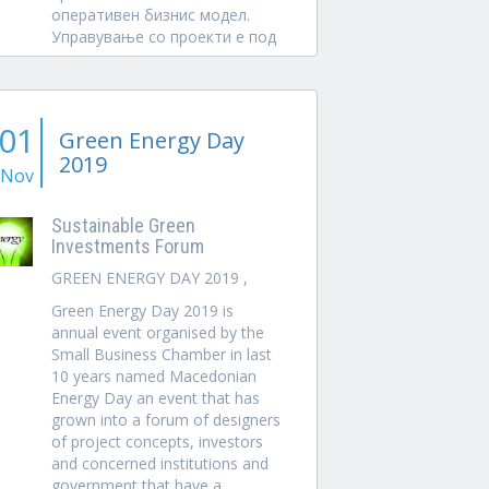
оперативен бизнис модел.
Управување со проекти е под
притисок да испорача
резултати, но да го стори тоа
на начин...
01
Green Energy Day
2019
Nov
Sustainable Green
Investments Forum
GREEN ENERGY DAY 2019 ,
Green Energy Day 2019 is
annual event organised by the
Small Business Chamber in last
10 years named Macedonian
Energy Day an event that has
grown into a forum of designers
of project concepts, investors
and concerned institutions and
government that have a