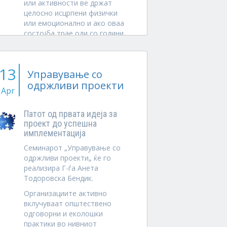
или активности вe држaт
целосно исцрпени физички
или емоционално и ако оваа
состојба трае оди со години,
месеци или можеби само
неколку...
13
Управување со
одржливи проекти
Apr
Патот од првата идеја за
проект до успешна
имплементација
Семинарот „Управување со
одржливи проекти„ ќе го
реализира Г-ѓа Анета
Тодоровска Бендик.
Организациите активно
вклучуваат општествено
одговорни и еколошки
практики во нивниот