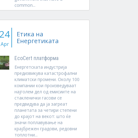
common...
24
Етика на
Енергетиката
Apr
EcoCert платформа
Енергетската индустрија
предизвикува катастрофални
климатски промени. Околу 100
компании кои произведуваат
најголем дел од емисиите на
стакленички гасови се
предвидува да ја загреат
планетата за четири степени
до крајот на векот: што ќе
значи поплавување на
крајбрежен градови, редовни
топлотни...