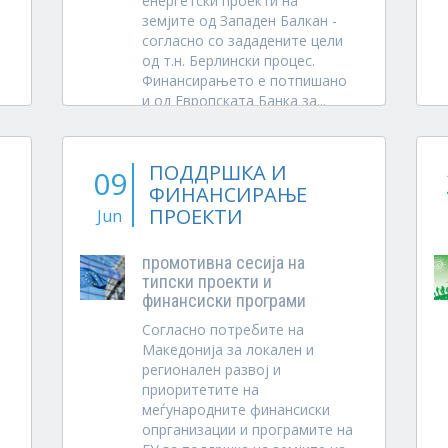
енергетски проекти на
земјите од Западен Балкан -
а
согласно со зададените цели
од т.н. Берлински процес.
Финансирањето е потпишано
и од Европската Банка за...
ПОДДРШКА И
09
ФИНАНСИРАЊЕ
ПРОЕКТИ
Jun
промотивна сесија на
типски проекти и
финансиски програми
Согласно потребите на
Македонија за локален и
регионален развој и
приоритетите на
меѓународните финансиски
опрганизации и програмите на