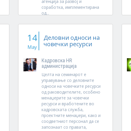
агенција за развој и
соработка, имплементирана
од...
14
Деловни односи на
човечки ресурси
May
Кадровска HR
администрација
Целта на семинарот е
управување со деловните
односи на човечките ресурси
од раководителите, особено
менаџерите за човечки
ресурси и вработените во
кадровската служба,
проектните менаџери, како и
соодветниот персонал да се
запознаат со правата,