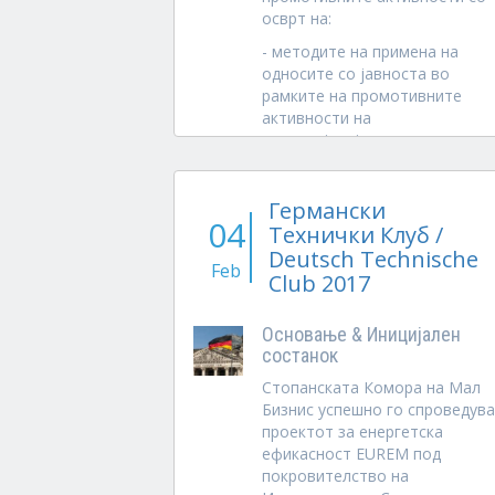
осврт на:
- методите на примена на
односите со јавноста во
рамките на промотивните
активности на
претпријатијата и
организациите,
...
Германски
04
Технички Клуб /
Deutsch Technische
Feb
Club 2017
Основање & Иницијален
состанок
Стопанската Комора на Мал
Бизнис успешно го спроведува
проектот за енергетска
ефикасност EUREM под
покровителство на