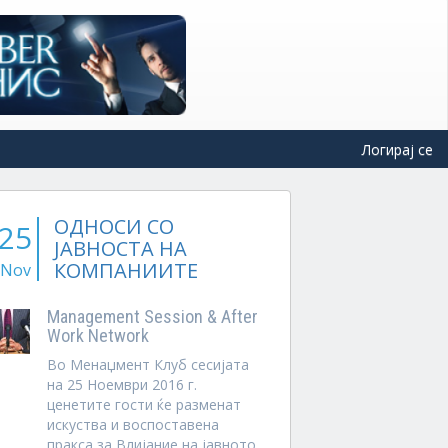
Логирај се
ОДНОСИ СО
25
ЈАВНОСТА НА
КОМПАНИИТЕ
Nov
Management Session & After
Work Network
Во Менаџмент Клуб сесијата
на 25 Ноември 2016 г.
ценетите гости ќе разменат
искуства и воспоставена
пракса за Влијание на јавното