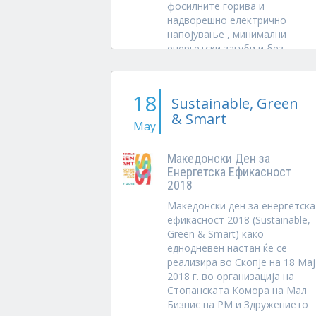
фосилните горива и
надворешно електрично
напојување , минимални
енергетски загуби и без
емисија на CO2 (carbon free).
Со реализација на проектите
во...
18
Sustainable, Green
& Smart
May
Македонски Ден за
Енергетска Ефикасност
2018
Македонски ден за енергетска
ефикасност 2018 (Sustainable,
Green & Smart) како
еднодневен настан ќе се
реализира во Скопје на 18 Maj
2018 г. во организација на
Стопанската Комора на Мал
Бизнис на РМ и Здружението