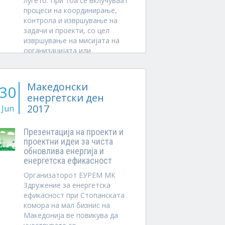
луѓето. При тоа се вклучуваат
процеси на координирање,
контрола и извршување на
задачи и проекти, со цел
извршување на мисијата на
организацијата или
компанијата.
Лидерството е вештина на
Македонски
инспирирање и мотивирање
30
на...
енергетски ден
2017
Jun
Презентација на проекти и
проектни идеи за чиста
обновлива енергија и
енергетска ефикасност
Организаторот ЕУРЕМ МК
Здружение за енергетска
ефикасност при Стопанската
комора на мал бизнис на
Македонија ве повикува да