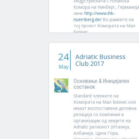
Индустриската Стопанска
Комора на Нинберг, Германиј
линк
http://www.ihk-
nuernberg.de/
Во рамките на
тој проект Комората на Мал
Бизнис...
24
Adriatic Business
Club 2017
May
Основање & Иницијален
состанок
Standard членките на
Комората на Мал Бизнис кои
имаат воспоставена деловна
релација со компании и
организации од земјите на
Adriatic регионот (Италија,
Албанија, Црна Гора,