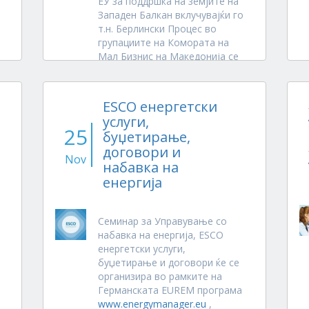
ЕУ за поддршка на земјите на
Западен Балкан вклучувајќи го
т.н. Берлински Процес во
групациите на Комората на
Мал Бизнис на Македонија се
изработени типски...
ESCO енергетски
услуги,
25
буџетирање,
договори и
Nov
набавка на
енергија
Семинар за Управување со
набавка на енергија, ESCO
енергетски услуги,
буџетирање и договори ќе се
организира во рамките на
Германската EUREM програма
www.energymanager.eu
,