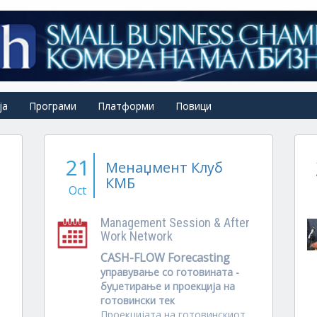
ја
Програми
Платформи
Повици
21
Менаџмент Клуб
КМБ
Oct
Management Session & After
Work Network
CASH-FLOW Forecasting
управување со готовината -
буџетирање и проекција на
готовински тек
Проекцијата на готовинскиот