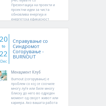
учествувате со
Презентација на проекти и
проектни идеи за чиста
обновлива енергија и
енергетска ефикасност
Пријавување презентација
Пријавувањето на...
20
Справување со
Синдромот
to
Согорување -
22
BURNOUT
Dec
Менаџмент Клуб
Burnout (согорување) е
проблем со кој се соочиле
многу луѓе или биле многу
блиску до него во одреден
момент од својот живот или
кариера. Ако вашата работа