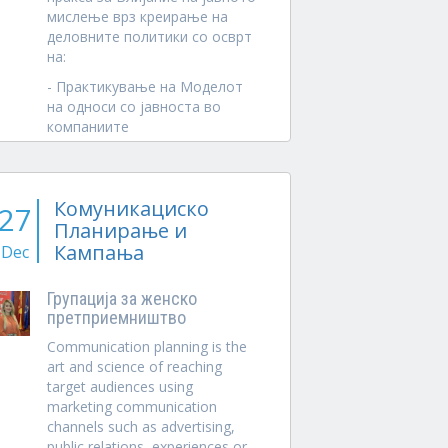
мислење врз креирање на
деловните политики со осврт
на:
- Практикување на Моделот
на односи со јавноста во
компаниите
- Информирање на јавноста...
Комуникацискo
27
Планирање и
Кампања
Dec
Групација за женско
претприемништво
Communication planning is the
art and science of reaching
target audiences using
marketing communication
channels such as advertising,
public relations, experiences or