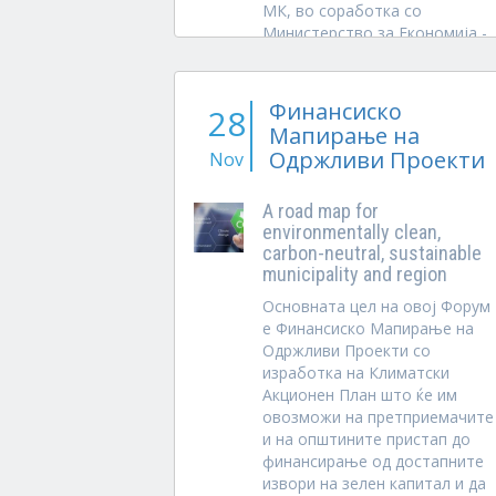
МК, во соработка со
Министерство за Економија -
сектор за индустриски
политики....
Финансиско
28
Мапирање на
Одржливи Проекти
Nov
A road map for
environmentally clean,
carbon-neutral, sustainable
municipality and region
Основната цел на овој Форум
е Финансиско Мапирање на
Одржливи Проекти со
изработка на Климатски
Акционен План што ќе им
овозможи на претприемачите
и на општините пристап до
финансирање од достапните
извори на зелен капитал и да