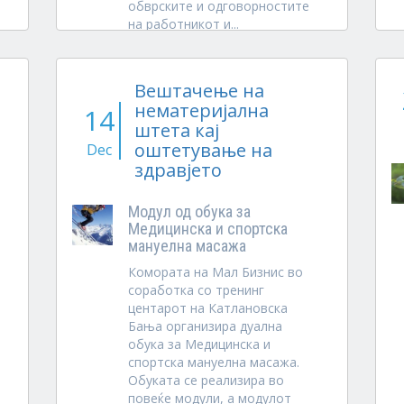
обврските и одговорностите
на работникот и...
Вештачење на
нематеријална
14
штета кај
оштетување на
Dec
здравјето
Модул од обука за
Медицинска и спортска
мануелна масажа
Комората на Мал Бизнис во
соработка со тренинг
центарот на Катлановска
Бања организира дуална
обука за Медицинска и
спортска мануелна масажа.
Обуката се реализира во
повеќе модули, а модулот