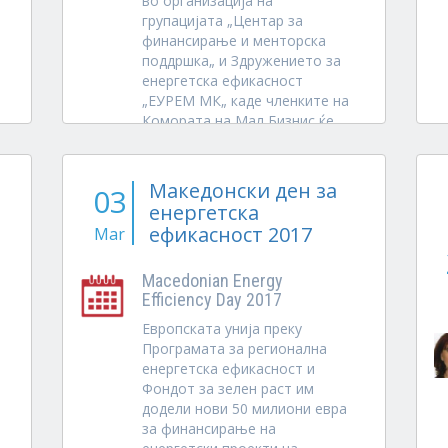
во организација на
групацијата „Центар за
финансирање и менторска
поддршка„ и Здружението за
енергетска ефикасност
„ЕУРЕМ МК„ каде членките на
Комората на Мал Бизнис ќе
презентираат конкретни...
Македонски ден за
03
енергетска
ефикасност 2017
Mar
Macedonian Energy
Efficiency Day 2017
Европската унија преку
Програмата за регионална
енергетска ефикасност и
Фондот за зелен раст им
додели нови 50 милиони евра
за финансирање на