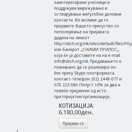
заинтересирани учесници и
поддржува вмрежување и
остварување меѓусебни деловни
контакти. Ве молиме да го
пријавите Вашето присуство со
пополнување на пријавата
дадена на линкот
http://sbch.org.mk/sites/default/files/P
или банерот „СНИМИ ПРИЛОГ„,
која ќе ја доставите на на e-mail
info@sbch.org.mk Предавањето е
планирано да се реализира on-
line преку Skype платформата.
контакт-телефон: (02) 2448-077 и
070 223 686 Попуст 10% за два и
повеќе пријавени од исто
претпријатие/организација.
КОТИЗАЦИЈА:
6.180,00ден.
Пријави се