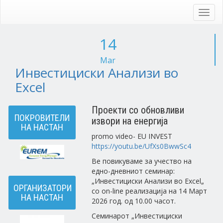
Skip
to
Toggl
main
navig
content
14
Mar
Инвестициски Анализи во
Excel
Проекти со обновливи
ПОКРОВИТЕЛИ
извори на енергија
НА НАСТАН
promo video- EU INVEST
https://youtu.be/UfXs0BwwSc4
Ве повикуваме за учество на
едно-дневниот семинар:
„Инвестициски Анализи во Excel„
ОРГАНИЗАТОРИ
со on-line реализација на 14 Март
НА НАСТАН
2026 год. од 10.00 часот.
Семинарот „Инвестициски