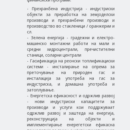
- Прехранбена индустрија - индустриски
објекти за преработка на земјоделски
производи и прехранбени производи и
производство во стакленици / оранжерии и
сл.
- Зелена енергија - градежни и електро-
машинско монтажни работи на мали и
средни хидроцентрали, пречистителни
станици, соларни централи
- Гасификација на реонски топлификациски
системи - инсталирање на опрема за
преточување на природен гас и
инсталација за употреба на гас за
индустриска, и домашна употреба и
затоплување.
- Енергетска ефикасност и одржлив развој
- нови индустриски капацитети за
производи и услуги кои поддржуваат
одржлив развој и заштеда на енергија,
реконструкција на објекти и
имплементирање енерегетски ефикасна