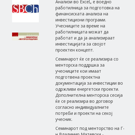
Анализи во Excel„ е воедно
работилница за подготовка на
финансиската анализа на
инвестициони програми.
Учесниците за време на
работилницата можат да
работат и да ја анализираат
инвестицијата за својот
проектен концепт.
Семинарот ќе се реализира со
менторска поддршка за
учесниците кои имаат
подготвена проектна
документација за инвестиции во
одржливи енергетски проекти.
Дополнителна менторска сесија
ќе се реализира во договор
согласно индивидуалните
потреби и проекти на секој
учесник.
Семинарот под менторство на Г-
н Владимир Матевски -