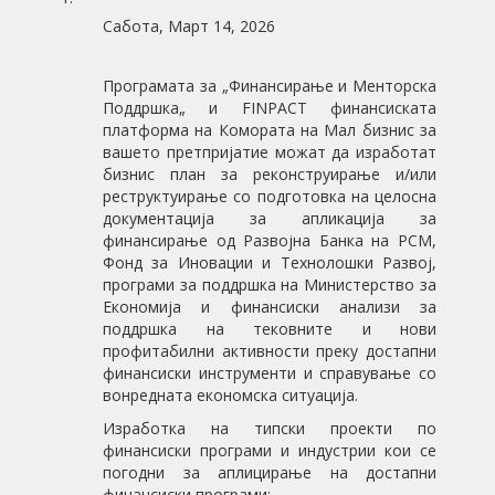
Сабота, Март 14, 2026
Програмата за „Финансирање и Менторска
Поддршка„ и FINPACT финансиската
платформа на Комората на Мал бизнис за
вашето претпријатие можат да изработат
бизнис план за реконструирање и/или
реструктуирање со подготовка на целосна
документација за апликација за
финансирање од Развојна Банка на РСМ,
Фонд за Иновации и Технолошки Развој,
програми за поддршка на Министерство за
Економија и финансиски анализи за
поддршка на тековните и нови
профитабилни активности преку достапни
финансиски инструменти и справување со
вонредната економска ситуација.
Изработка на типски проекти по
финансиски програми и индустрии кои се
погодни за аплицирање на достапни
финансиски програми: