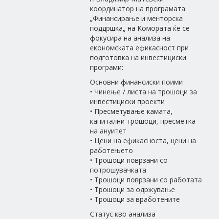
координатор на програмата
„Финансирање и менторска
поддршка„ на Комората ќе се
фокусира на анализа на
економската ефикасност при
подготовка на инвестициски
програми:
Основни финансиски поими
• Чинење / листа на трошоци за
инвестициски проекти
• Пресметување камата,
капитални трошоци, пресметка
на ануитет
• Цени на ефикасноста, цени на
работењето
• Трошоци поврзани со
потрошувачката
• Трошоци поврзани со работата
• Трошоци за одржување
• Трошоци за вработените
Статус кво анализа