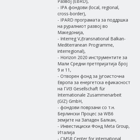
Развој (EBRD),
- IPA фондови (local, regional,
cross-border),
- IPARD програмата за поддршка
на руралниот развој во
Македонија,
- Interreg V,(transnational Balkan-
Mediterranean Programme,
interregional),
- Horizon 2020 инструментите за
Мали Средни претпријатија број
9 и 11,
- Отворен фонд за југоисточна
Европа за енергетска ефикасност
на ГИЗ Gesellschaft für
Internationale Zusammenarbeit
(GIZ) GmbH,
- фондови поврзани со т.н.
Берлински Процес за WB6
земјите на Западен Балкан,
- Инвестициски Фонд Meta Group,
Италија
- CMSR Center for international