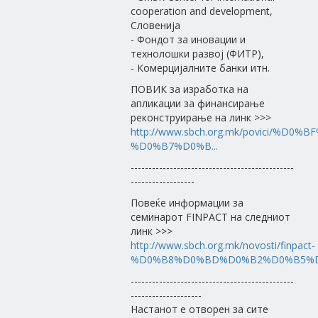
cooperation and development,
Словенија
- Фондот за иновации и
технолошки развој (ФИТР),
- Комерцијалните банки итн.
ПОВИК за изработка на
апликации за финансирање
реконструирање на линк >>>
http://www.sbch.org.mk/povici/%
%D0%B7%D0%B...
----------------------------------------------
------------------
Повеќе информации за
семинарот FINPACT на следниот
линк >>>
http://www.sbch.org.mk/novosti/finpact-
%D0%B8%D0%BD%D0%B2%D0%B5%D1
----------------------------------------------
--------------------
Настанот е отворен за сите