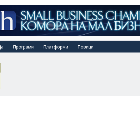
ја
Програми
Платформи
Повици