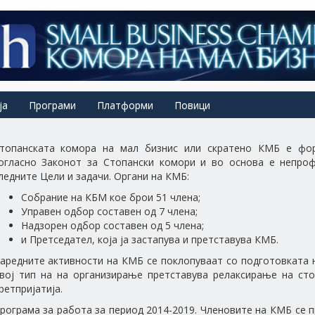
ја
Програми
Платформи
Повици
топанската комора на мал бизнис или скратено КМБ е фор
огласно Законот за Стопански комори и во основа е непроф
ледните Цели и задачи. Органи на КМБ:
Собрание на КБМ кое брои 51 члена;
Управен одбор составен од 7 члена;
Надзорен одбор составен од 5 члена;
и Претседател, која ја застапува и претставува КМБ.
аредните активности на КМБ се поклопуваат со подготовката на
вој тип на на организирање претставува релаксирање на сто
ретпријатија.
рограма за работа за период 2014-2019. Членовите на КМБ се 