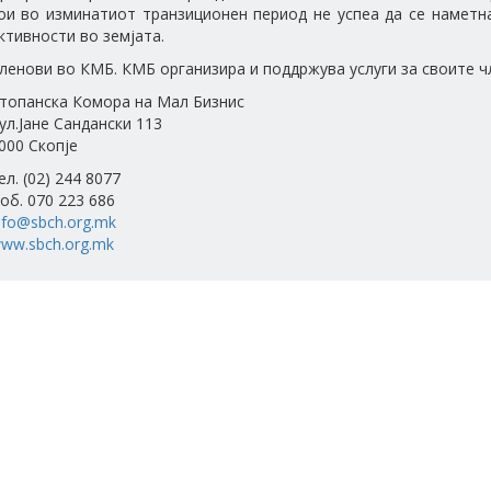
ои во изминатиот транзиционен период не успеа да се наметн
ктивности во земјата.
ленови во КМБ. КМБ организира и поддржува услуги за своите ч
топанска Комора на Мал Бизнис
ул.Јане Сандански 113
000 Скопје
ел. (02) 244 8077
об. 070 223 686
nfo@sbch.org.mk
ww.sbch.org.mk