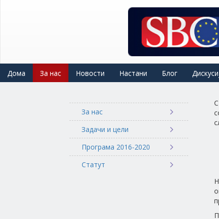
Skip
to
main
content
Дома
За нас
Новости
Настани
Блог
Дискуси
С
За нас
с
с
Задачи и цели
Програма 2016-2020
Статут
Н
о
п
П