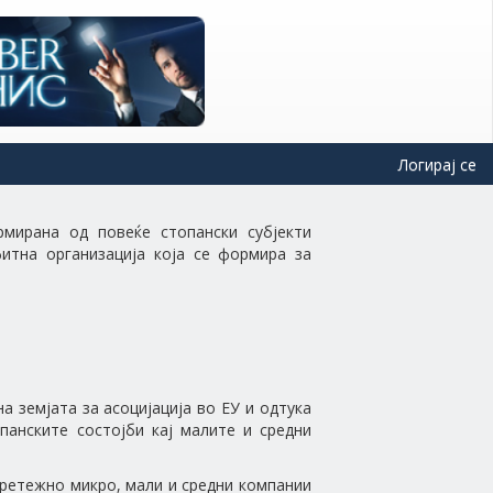
Логирај се
мирана од повеќе стопански субјекти
итна организација која се формира за
 земјата за асоцијација во ЕУ и одтука
панските состојби кај малите и средни
претежно микро, мали и средни компании