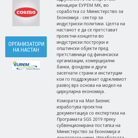
менаџери ЕУРЕМ МК, во
соработка со Министерство за
Економија - сектор за
индустриски политики. Целта на
настанот е да се претстават
проектни концепти во
индустриски постројки и
ОРГАНИЗАТОРИ
општински објекти пред
НА НАСТАН
претставници од финансиски
организации, комерцијални
банки, фондови и други
засегнати страни и институции
кои го поддржуваат одржливиот
развој врз основа на модел на
циркуларна економија.
Комората на Мал Бизнис
изработува проектна
документација со експертиза на
Програмата SGS 2019 преку
субвенционирана постапка на
Министерство за Економија и
донаторски шеми. Изработката