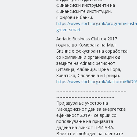
финансиски инструменти на
финансиските институции,
фондови и банки.
https://www.sbch.org.mk/programi/susta
green-smart
Adriatic Business Club од 2017
година во Комората на Мал
Бизнис е фокусиран на соработка
со компании и организации од
земјите на Adriatic регионот
(Италија, Албанија, Црна Гора,
Хрватска, Словенија и Грција).
https://www.sbch.org.mk/platfor
----------------------------------------------
--------------------------------------
Пријавување учество на
Македонскиот ден за енергетска
ефиканост 2019 - се врши со
пополнување на пријавата
дадена на линкот ПРИЈАВА.
Влезот е слободен за членките