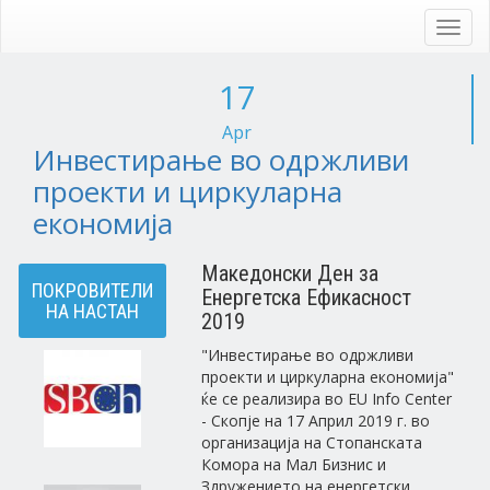
Skip
to
Toggl
main
navig
content
17
Apr
Инвестирање во одржливи
проекти и циркуларна
економија
Македонски Ден за
ПОКРОВИТЕЛИ
Енергетска Ефикасност
НА НАСТАН
2019
"Инвестирање во одржливи
проекти и циркуларна економија"
ќе се реализира во EU Info Center
- Скопје на 17 Април 2019 г. во
организација на Стопанската
Комора на Мал Бизнис и
Здружението на енергетски