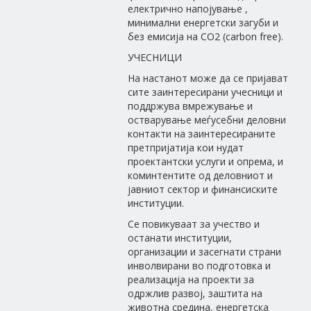
електрично напојување ,
минимални енергетски загуби и
без емисија на CO2 (carbon free).
УЧЕСНИЦИ
На настанот може да се пријават
сите заинтересирани учесници и
поддржува вмрежување и
остварување меѓусебни деловни
контакти на заинтересираните
претпријатија кои нудат
проектантски услуги и опрема, и
коминтентите од деловниот и
јавниот сектор и финансиските
институции.
Се повикуваат за учество и
останати институции,
организации и засегнати страни
инволвирани во подготовка и
реализација на проекти за
одржлив развој, заштита на
животна средина, енергетска