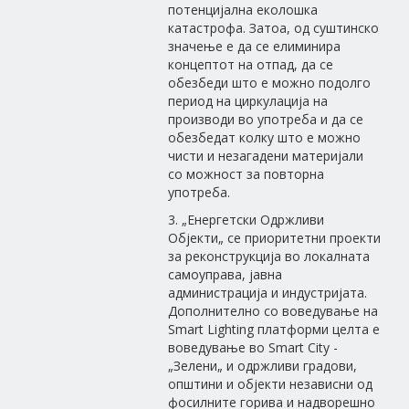
потенцијална еколошка
катастрофа. Затоа, од суштинско
значење е да се елиминира
концептот на отпад, да се
обезбеди што е можно подолго
период на циркулација на
производи во употреба и да се
обезбедат колку што е можно
чисти и незагадени материјали
со можност за повторна
употреба.
3. „Енергетски Одржливи
Објекти„ се приоритетни проекти
за реконструкција во локалната
самоуправа, јавна
администрација и индустријата.
Дополнително со воведување на
Smart Lighting платформи целта е
воведување во Smart City -
„Зелени„ и одржливи градови,
општини и објекти независни од
фосилните горива и надворешно