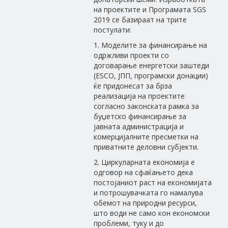
на проектите и Програмата SGS
2019 се базираат на трите
постулати:
1. Моделите за финансирање на
одржливи проекти со
договарање енергетски заштеди
(ESCO, ЈПП, програмски донации)
ќе придонесат за брза
реализација на проектите
согласно законската рамка за
буџетско финансирање за
јавната администрација и
комерцијалните пресметки на
приватните деловни субјекти.
2. Циркуларната економија е
одговор на сфаќањето дека
постојаниот раст на економијата
и потрошувачката го намалува
обемот на природни ресурси,
што води не само кон економски
проблеми, туку и до