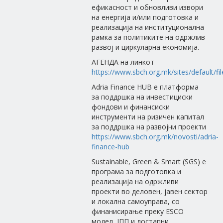
ефикасност и обновливи извори
на енергија и/или подготовка и
реализација на институционална
рамка за политиките на одржлив
развој и циркуларна економија.
АГЕНДА на линкот
https://www.sbch.org.mk/sites/default/f
Adria Finance HUB e платформа
за поддршка на инвестициски
фондови и финансиски
инструменти на ризичен капитал
за поддршка на развојни проекти
https://www.sbch.org.mk/novosti/adria-
finance-hub
Sustainable, Green & Smart (SGS) е
програма за подготовка и
реализација на одржливи
проекти во деловен, јавен сектор
и локална самоуправа, со
финанисирање преку ESCO
модел, ЈПП и достапни