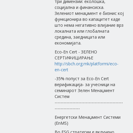
три димензии: еколошка,
социјална и финансиска.
Зелениот менаџмент е бизнис кој
функционира во капацитет каде
што нема негативно влијание врз
локалната или глобалната
средина, заедницата или
економијата.
Eco-En Cert - ЗЕЛЕНО
СЕРТИФИЦИРАЊЕ
http://sbch.org.mk/platformi/eco-
en-cert
-35% попуст за Eco-En Cert
верификација- за учесници на
семинарот Зелен Менаџмент
Систем
----------------------------------------------
-----------------
Енергетски Менаџмент Системи
(EnMS)
Во ESG стратегии е вклучено