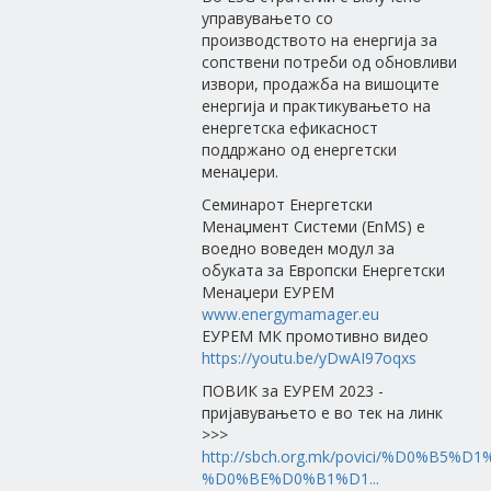
управувањето со
производството на енергија за
сопствени потреби од обновливи
извори, продажба на вишоците
енергија и практикувањето на
енергетска ефикасност
поддржано од енергетски
менаџери.
Семинарот Енергетски
Менаџмент Системи (EnMS) е
воедно воведен модул за
обуката за Европски Енергетски
Менаџери ЕУРЕМ
www.energymamager.eu
ЕУРЕМ МК промотивно видео
https://youtu.be/yDwAI97oqxs
ПОВИК за ЕУРЕМ 2023 -
пријавувањето е во тек на линк
>>>
http://sbch.org.mk/povici/%D0%B
%D0%BE%D0%B1%D1...