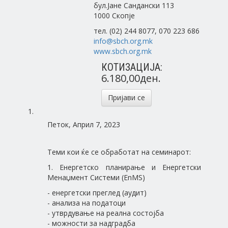
бул.Јане Сандански 113
1000 Скопје
тел. (02) 244 8077, 070 223 686
info@sbch.org.mk
www.sbch.org.mk
КОТИЗАЦИЈА:
6.180,00ден.
Пријави се
Петок, Април 7, 2023
Теми кои ќе се обработат на семинарот:
1. Енергетско планирање и Енергетски
Менаџмент Системи (EnMS)
- енергетски преглед (аудит)
- анализа на податоци
- утврдување на реална состојба
- можности за надградба