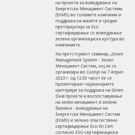
на проекти за воведување на
Енергетски Менаџмент Системи
(EnMS) во големите компании и
поддршка на малите и средни
претпријатија за Eco
сертифицирање со воведување
зелена организациска култура во
компаниите.
На претстојниот семинар „Green
Management System - Зелен
Менаџмент Систем„ кој ќе се
организира во Скопје на 7 Април
2023 г. од 12.00 часот ќе се
презентираат најзначајните
критериум за поддршка на Green
Deal проекти и воспоставување
на зелен менаџмент и зелени
бизниси - воведување на
Енергетски Менаџмент Систем
(EnMS) и зелено општествено
сертифицирање Eco-En Cert
согласно ESG сертификациска