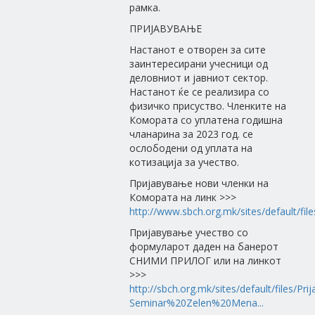
рамка.
ПРИЈАВУВАЊЕ
Настанот е отворен за сите
заинтересирани учесници од
деловниот и јавниот сектор.
Настанот ќе се реализира со
физичко присуство. Членките на
Комората со уплатена годишна
чланарина за 2023 год. се
ослободени од уплата на
котизација за учество.
Пријавување нови членки на
Комората на линк >>>
http://www.sbch.org.mk/sites/default/file
Пријавување учество со
формуларот даден на банерот
СНИМИ ПРИЛОГ или на линкот
>>>
http://sbch.org.mk/sites/default/files/Pr
Seminar%20Zelen%20Mena...