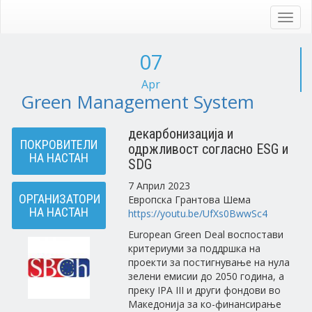
Skip
to
Toggl
main
navig
content
07
Apr
Green Management System
декарбонизација и
ПОКРОВИТЕЛИ
одржливост согласно ESG и
НА НАСТАН
SDG
7 Април 2023
ОРГАНИЗАТОРИ
Европска Грантова Шема
НА НАСТАН
https://youtu.be/UfXs0BwwSc4
European Green Deal воспостави
критериуми за поддршка на
проекти за постигнување на нула
зелени емисии до 2050 година, а
преку IPA III и други фондови во
Македонија за ко-финансирање