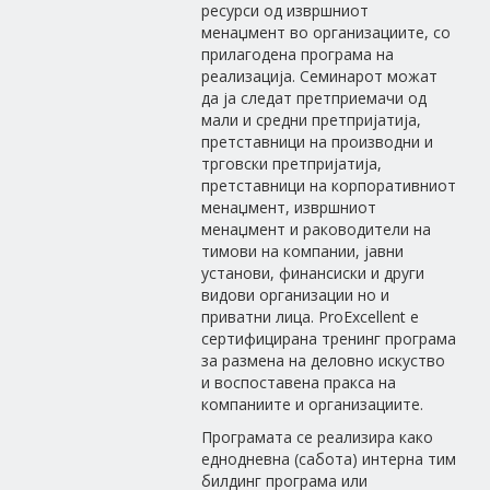
ресурси од извршниот
менаџмент во организациите, со
прилагодена програма на
реализација. Семинарот можат
да ја следат претприемачи од
мали и средни претпријатија,
претставници на производни и
трговски претпријатија,
претставници на корпоративниот
менаџмент, извршниот
менаџмент и раководители на
тимови на компании, јавни
установи, финансиски и други
видови организации но и
приватни лица. ProExcellent е
сертифицирана тренинг програма
за размена на деловно искуство
и воспоставена пракса на
компаниите и организациите.
Програмата се реализира како
еднодневна (сабота) интерна тим
билдинг програма или