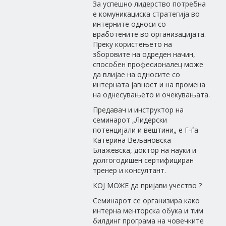
За успешно лидерство потребна
е комуникациска стратегија во
интерните односи со
вработените во организацијата.
Преку користењето на
зборовите на одреден начин,
способен професионалец може
да влијае на односите со
интерната јавност и на промена
на однесувањето и очекувањата.
Предавач и инструктор на
семинарот „Лидерски
потенцијали и вештини„ е Г-ѓа
Катерина Вељановска
Блажевска, доктор на науки и
долгогодишен сертифициран
тренер и консултант.
КОЈ МОЖЕ да пријави учество ?
Семинарот се организира како
интерна менторска обука и тим
билдинг програма на човечките