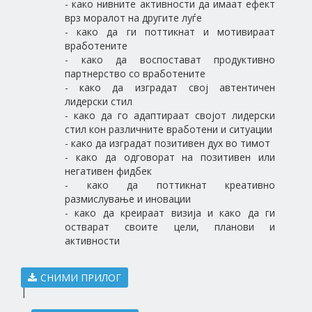
- како нивните активности да имаат ефект
врз моралот на другите луѓе
- како да ги поттикнат и мотивираат
вработените
- како да воспостават продуктивно
партнерство со вработените
- како да изградат свој автентичен
лидерски стил
- како да го адаптираат својот лидерски
стил кон различните вработени и ситуации
- како да изградат позитивен дух во тимот
- како да одговорат на позитивен или
негативен фидбек
- како да поттикнат креативно
размислување и иновации
- како да креираат визија и како да ги
остварат своите цели, планови и
активности
СНИМИ ПРИЛОГ
|