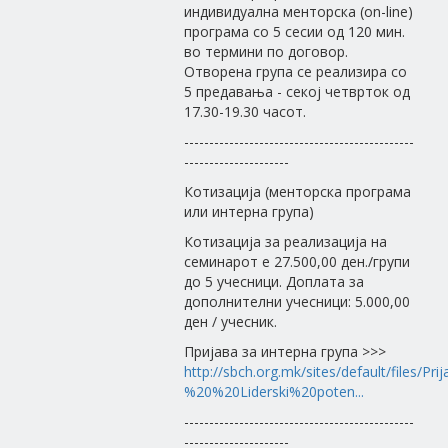
индивидуална менторска (on-line)
програма со 5 сесии од 120 мин.
во термини по договор.
Отворена група се реализира со
5 предавања - секој четврток од
17.30-19.30 часот.
----------------------------------------------
---------------------
Котизација (менторска програма
или интерна група)
Котизација за реализација на
семинарот е 27.500,00 ден./групи
до 5 учесници. Доплата за
дополнителни учесници: 5.000,00
ден / учесник.
Пријава за интерна група >>>
http://sbch.org.mk/sites/default/files/Pr
%20%20Liderski%20poten...
----------------------------------------------
---------------------