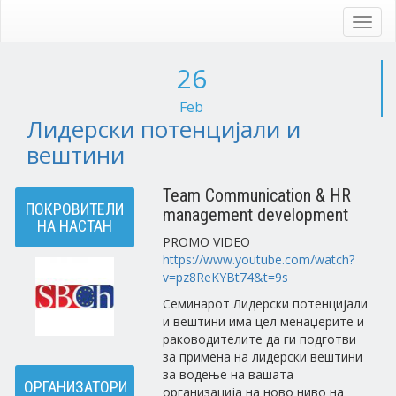
Skip
to
Toggl
main
navig
content
26
Feb
Лидерски потенцијали и
вештини
Team Communication & HR
ПОКРОВИТЕЛИ
management development
НА НАСТАН
PROMO VIDEO
https://www.youtube.com/watch?
v=pz8ReKYBt74&t=9s
Семинарот Лидерски потенцијали
и вештини има цел менаџерите и
раководителите да ги подготви
за примена на лидерски вештини
за водење на вашата
ОРГАНИЗАТОРИ
организација на ново ниво на