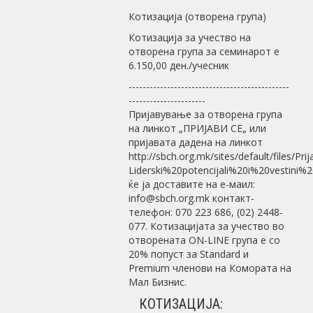
Котизација (отворена група)
Котизација за учество на
отворена група за семинарот е
6.150,00 ден./учесник
----------------------------------------------
----------------------
Пријавување за отворена група
на линкот „ПРИЈАВИ СЕ„ или
пријавата дадена на линкот
http://sbch.org.mk/sites/default/files/Prij
Liderski%20potencijali%20i%20vestini
ќе ja доставите на е-маил:
info@sbch.org.mk контакт-
телефон: 070 223 686, (02) 2448-
077. Котизацијата за учество во
отворената ON-LINE група е со
20% попуст за Standard и
Premium членови на Комората на
Мал Бизнис.
КОТИЗАЦИЈА: