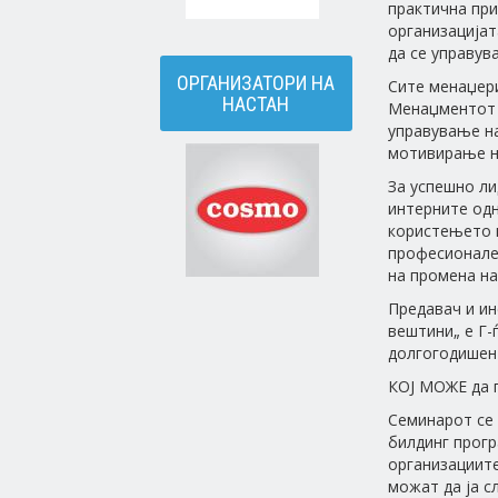
практична при
организацијат
да се управув
ОРГАНИЗАТОРИ НА
Сите менаџери
НАСТАН
Менаџментот 
управување на
мотивирање на
За успешно ли
интерните одн
користењето н
професионалец
на промена н
Предавач и ин
вештини„ е Г-
долгогодишен 
КОЈ МОЖЕ да п
Семинарот се 
билдинг прогр
организациите
можат да ја с