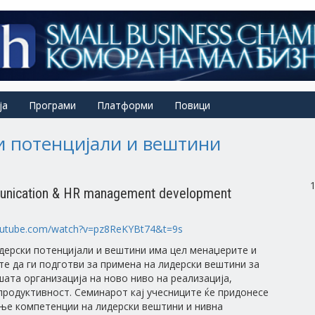
ја
Програми
Платформи
Повици
 потенцијали и вештини
nication & HR management development
outube.com/watch?v=pz8ReKYBt74&t=9s
ерски потенцијали и вештини има цел менаџерите и
е да ги подготви за примена на лидерски вештини за
ата организација на ново ниво на реализација,
продуктивност. Семинарот кај учесниците ќе придонесе
ње компетенции на лидерски вештини и нивна