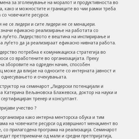
мена за зголемување на моралот и продуктивноста во
а, како и можностите и границите во чии рамки треба
а со човечките ресурси.
 не се лидери и сите лидери не се менаџери.
значи ефикасно реализирање на работата со
 луѓето. Лидерството е вештина на инспирирање и
 луѓето да ја реализираат ефикасно нивната работа.
дерство потребна е комуникациска стратегија во
оси со вработените во организацијата. Преку
а зборовите на одреден начин, способен
 може да влијае на односите со интерната јавност и
а однесувањето и очекувањата.
структор на семинарот „Лидерски потенцијали и
ѓа Катерина Вељановска Блажевска, доктор на науки и
сертифициран тренер и консултант.
ријави учество ?
организира како интерна менторска обука и тим
ама на човечките ресурси од извршниот менаџмент во
, со прилагодена програма на реализација. Семинарот
ледат претприемачи од мали и средни претпријатија,