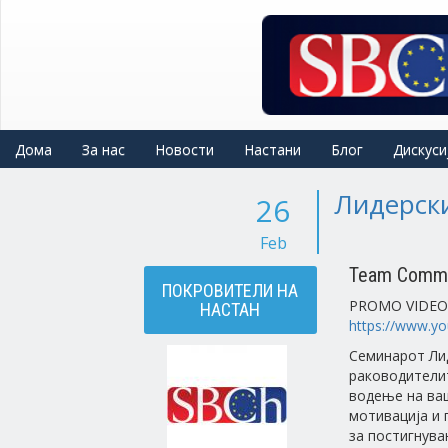
Skip
to
main
content
Дома
За нас
Новости
Настани
Блог
Дискуси
Лидерски
26
Feb
Team Commu
ПОКРОВИТЕЛИ НА
PROMO VIDEO
НАСТАН
https://www.y
Семинарот Лид
раководителит
водење на ваш
мотивација и 
за постигнува