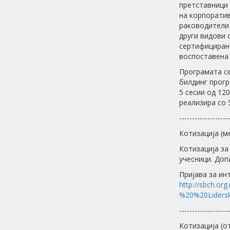
претставници 
на корпорати
раководители 
други видови о
сертифицирана
воспоставена 
Програмата се
билдинг прогр
5 сесии од 12
реализира со 5
-------------------
Котизација (м
Котизација за 
учесници. Допл
Пријава за ин
http://sbch.org
%20%20Lidersk
-------------------
Котизација (о