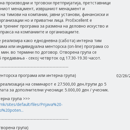
на производни и трговски претпријатија, претставници
вниот менаџмент, извршниот менаџмент и
на тимови на компании, јавни установи, финансиски и
рганизации но и приватни лица. ProExcellent е
 тренинг програма за размена на деловно искуство и
пракса на компаниите и организациите.
 реализира како еднодневна (сабота) интерна тим
ама или индивидуална менторска (on-line) програма со
0 мин. во термини по договор. Отворена група се
 предавања - секој четврток од 17.30-19.30 часот.
------------------------------------------------
енторска програма или интерна група)
02/26/
реализација на семинарот е 27.500,00 ден./групи до 5
ата за дополнителни учесници: 5.000,00 ден / учесник.
терна група >>>
.mk/sites/default/files/Prijava%20-
i%20poten...
------------------------------------------------
творена група)