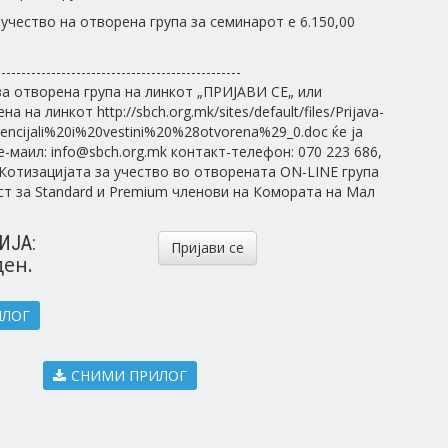
 учество на отворена група за семинарот е 6.150,00
-------------------------------------------------
а отворена група на линкот „ПРИЈАВИ СЕ„ или
а на линкот http://sbch.org.mk/sites/default/files/Prijava-
tencijali%20i%20vestini%20%28otvorena%29_0.doc ќе ja
е-маил: info@sbch.org.mk контакт-телефон: 070 223 686,
. Котизацијата за учество во отворената ON-LINE група
ст за Standard и Premium членови на Комората на Мал
ИЈА:
Пријави се
ден.
ИЛОГ
СНИМИ ПРИЛОГ