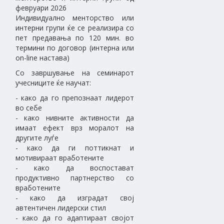
февруари 2026
Индивидуално менторство или
интерни групи ќе се реализира со
пет предавања по 120 мин. во
термини по договор (интерна или
on-line настава)
Со завршување на семинарот
учесниците ќе научат:
- како да го препознаат лидерот
во себе
- како нивните активности да
имаат ефект врз моралот на
другите луѓе
- како да ги поттикнат и
мотивираат вработените
- како да воспостават
продуктивно партнерство со
вработените
- како да изградат свој
автентичен лидерски стил
- како да го адаптираат својот