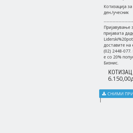
Котизација за
ден./учесник
-------------------
Пријавување з
пријавата даден
Liderski%20po
доставите на 
(02) 2448-077
е со 20% попу
Бизнис.
КОТИЗАЦ
6.150,00
СНИМИ ПР
|