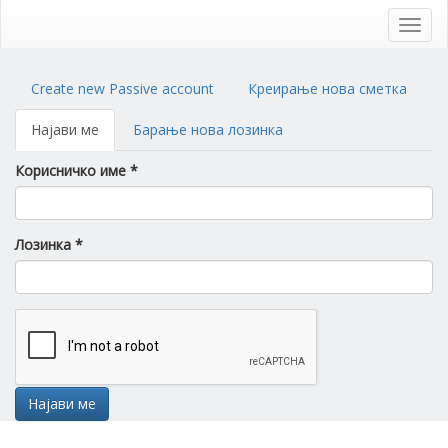
Skip
to
Toggl
main
navig
content
Primary
Create new Passive account
Креирање нова сметка
tabs
Најави ме
(active
Барање нова лозинка
tab)
Корисничко име
*
Лозинка
*
Најави ме