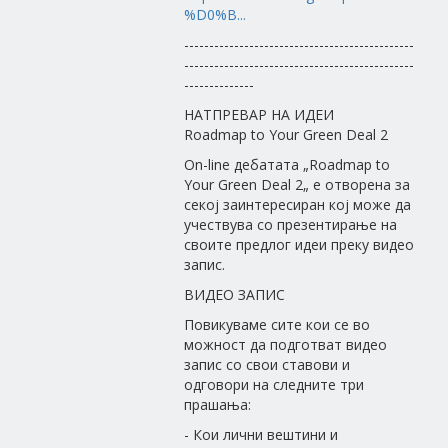
%D0%B...
----------------------------------------------
----------------------------------------------
--------------
НАТПРЕВАР НА ИДЕИ
Roadmap to Your Green Deal 2
On-line дебатата „Roadmap to
Your Green Deal 2„ е отворена за
секој заинтересиран кој може да
учествува со презентирање на
своите предлог идеи преку видео
запис.
ВИДЕО ЗАПИС
Повикуваме сите кои се во
можност да подготват видео
запис со свои ставови и
одговори на следните три
прашања:
- Кои лични вештини и