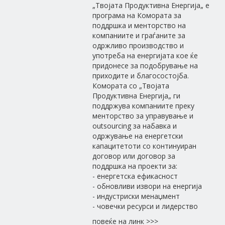
„Твојата Продуктивна Енергија„ е
програма на Комората за
поддршка и менторство на
компаниите и граѓаните за
одржливо производство и
употреба на енергијата кое ќе
придонесе за подобрување на
приходите и благосостојба.
Комората со „Твојата
Продуктивна Енергија„ ги
поддржува компаниите преку
менторство за управување и
outsourcing за набавка и
одржување на енергетски
капацитетоти со континуиран
договор или договор за
поддршка на проекти за:
- енергетска ефикасност
- обновливи извори на енергија
- индустриски менаџмент
- човечки ресурси и лидерство
повеќе на линк >>>