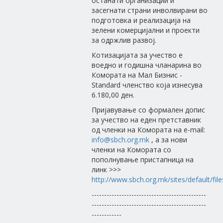
останати организации и
засегнати страни инволвирани во
подготовка и реализација на
зелени комерцијални и проекти
за одржлив развој.
Котизацијата за учество е
воедно и годишна чланарина во
Комората на Мал Бизнис -
Standard членство која изнесува
6.180,00 ден.
Пријавување со формален допис
за учество на еден претставник
од членки на Комората на e-mail:
info@sbch.org.mk
, a за нови
членки на Комората со
пополнување пристапница на
линк >>>
http://www.sbch.org.mk/sites/default/file
----------------------------------------------
----------------------------------------------
------------