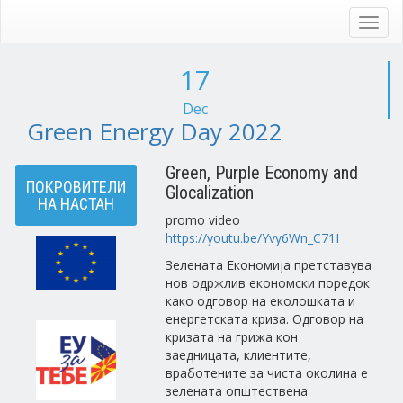
Skip
to
Toggl
main
navig
content
17
Dec
Green Energy Day 2022
Green, Purple Economy and
ПОКРОВИТЕЛИ
Glocalization
НА НАСТАН
promo video
https://youtu.be/Yvy6Wn_C71I
Зелената Економија претставува
нов одржлив економски поредок
како одговор на еколошката и
енергетската криза. Одговор на
кризата на грижа кон
заедницата, клиентите,
вработените за чиста околина е
зелената општествена