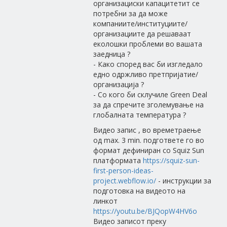
организациски капацитетит се
потребни за да може
компаниите/институциите/
организациите да решаваат
еколошки проблеми во вашата
заедница ?
- Како според вас би изгледало
едно одржливо претпријатие/
организација ?
- Со кого би склучиле Green Deal
за да спречите зголемување на
глобалната температура ?
Видео запис , во времетраење
од max. 3 min. подгответе го во
формат дефиниран со Squiz Sun
платформата
https://squiz-sun-
first-person-ideas-
project.webflow.io/
- инструкции за
подготовка на видеото на
линкот
https://youtu.be/BJQopW4HV6o
Видео записот преку