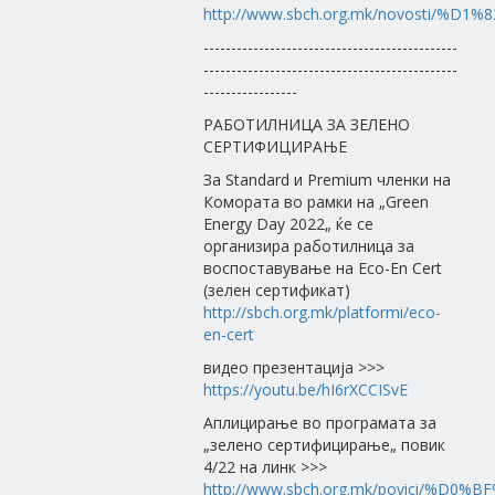
http://www.sbch.org.mk/novosti/
----------------------------------------------
----------------------------------------------
-----------------
РАБОТИЛНИЦА ЗА ЗЕЛЕНО
СЕРТИФИЦИРАЊЕ
За Standard и Premium членки на
Комората во рамки на „Green
Energy Day 2022„ ќе се
организира работилница за
воспоставување на Eco-En Cert
(зелен сертификат)
http://sbch.org.mk/platformi/eco-
en-cert
видео презентација >>>
https://youtu.be/hI6rXCCISvE
Аплицирање во програмата за
„зелено сертифицирање„ повик
4/22 на линк >>>
http://www.sbch.org.mk/povici/%