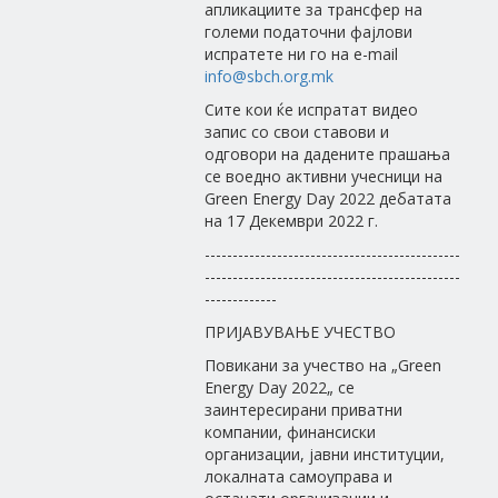
апликациите за трансфер на
големи податочни фајлови
испратете ни го на e-mail
info@sbch.org.mk
Сите кои ќе испратат видео
запис со свои ставови и
одговори на дадените прашања
се воедно активни учесници на
Green Energy Day 2022 дебатата
на 17 Декември 2022 г.
----------------------------------------------
----------------------------------------------
-------------
ПРИЈАВУВАЊЕ УЧЕСТВО
Повикани за учество на „Green
Energy Day 2022„ се
заинтересирани приватни
компании, финансиски
организации, јавни институции,
локалната самоуправа и