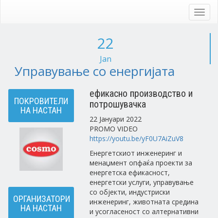
Skip
to
Toggl
main
navig
content
22
Jan
Управување со енергијата
ефикасно производство и
ПОКРОВИТЕЛИ
потрошувачка
НА НАСТАН
22 Јануари 2022
PROMO VIDEO
https://youtu.be/yF0U7AiZuV8
Енергетскиот инженеринг и
менаџмент опфаќа проекти за
енергетска ефикасност,
енергетски услуги, управување
со објекти, индустриски
ОРГАНИЗАТОРИ
инженеринг, животната средина
НА НАСТАН
и усогласеност со алтернативни