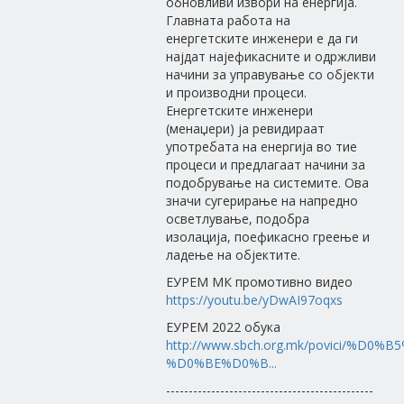
обновливи извори на енергија.
Главната работа на
енергетските инженери е да ги
најдат најефикасните и одржливи
начини за управување со објекти
и производни процеси.
Енергетските инженери
(менаџери) ја ревидираат
употребата на енергија во тие
процеси и предлагаат начини за
подобрување на системите. Ова
значи сугерирање на напредно
осветлување, подобра
изолација, поефикасно греење и
ладење на објектите.
ЕУРЕМ МК промотивно видео
https://youtu.be/yDwAI97oqxs
ЕУРЕМ 2022 обука
http://www.sbch.org.mk/povici/%
%D0%BE%D0%B...
----------------------------------------------