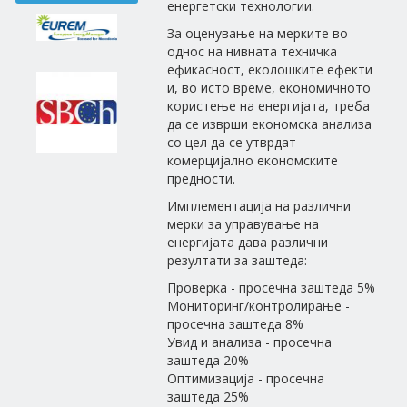
енергетски технологии.
За оценување на мерките во
однос на нивната техничка
ефикасност, еколошките ефекти
и, во исто време, економичното
користење на енергијата, треба
да се изврши економска анализа
со цел да се утврдат
комерцијално економските
предности.
Имплементација на различни
мерки за управување на
енергијата дава различни
резултати за заштеда:
Проверка - просечна заштеда 5%
Мониторинг/контролирање -
просечна заштеда 8%
Увид и анализа - просечна
заштеда 20%
Оптимизација - просечна
заштеда 25%