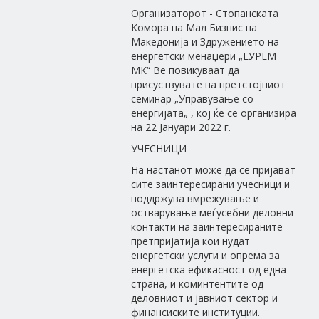
Организаторот - Стопанската
Комора на Мал Бизнис на
Македонија и Здружението на
енергетски менаџери „ЕУРЕМ
МК“ Ве повикуваат да
присуствувате на претстојниот
семинар „Управување со
енергијата„ , кој ќе се организира
на 22 Јануари 2022 г.
УЧЕСНИЦИ
На настанот може да се пријават
сите заинтересирани учесници и
поддржува вмрежување и
остварување меѓусебни деловни
контакти на заинтересираните
претпријатија кои нудат
енергетски услуги и опрема за
енергетска ефикасност од една
страна, и коминтентите од
деловниот и јавниот сектор и
финансиските институции.