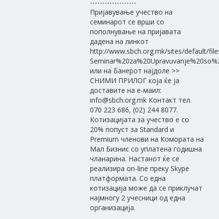
-------------------
Пријавување учество на
семинарот се врши со
пополнување на пријавата
дадена на линкот
http://www.sbch.org.mk/sites/default/fil
Seminar%20za%20Upravuvanje%20so%20
или на банерот најдоле >>
СНИМИ ПРИЛОГ која ќе ја
доставите на е-маил:
info@sbch.org.mk Контакт тел.
070 223 686, (02) 244 8077.
Котизацијата за учество е со
20% попуст за Standard и
Premium членови на Комората на
Мал Бизнис со уплатена годишна
чланарина. Настанот ќе се
реализира on-line преку Skype
платформата. Со една
котизација може да се приклучат
најмногу 2 учесници од една
организација.