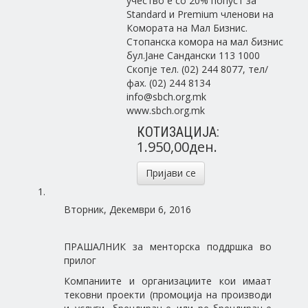
учество е со 20% попуст за
Standard и Premium членови на
Комората на Мал Бизнис.
Стопанска комора на мал бизнис
бул.Јане Сандански 113 1000
Скопје тел. (02) 244 8077, тел/
фах. (02) 244 8134
info@sbch.org.mk
www.sbch.org.mk
КОТИЗАЦИЈА:
1.950,00ден.
Пријави се
Вторник, Декември 6, 2016
ПРАШАЛНИК за менторска поддршка во
прилог
Компаниите и организациите кои имаат
тековни проекти (промоција на производи