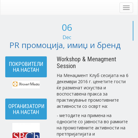
Skip
to
Toggl
main
navig
content
06
Dec
PR промоција, имиџ и бренд
Workshop & Menagment
ПОКРОВИТЕЛИ
Session
НА НАСТАН
На Менаџмент Клуб сесијата на 6
декември 2016 г. ценетите гости
ќе разменат искуства и
воспоставена пракса за
практикување промотивните
ОРГАНИЗАТОРИ
активности со осврт на:
НА НАСТАН
- методите на примена на
односите со јавноста во рамките
на промотивните активности на
претпријатијата и