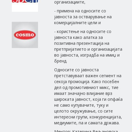
организациите,
- примена на односите со
јавноста за остварување на
комерцијалните цели и
- користење на односите со
јавноста како алатка за
позитивна презентација на
претпријатието и организацијата
во јавноста, изградба на имиџ и
бренд.
Односите со јавноста
претставуваат важен сегмент на
секоја промоција. Како посебен
дел од промотивниот микс, тие
имаат значајно влијание врз
широката јавност, која ги опфаќа
не само купувачите, туку и
целото окружување, со сите
интересни групи, конкуренцијата,
медиумите, па и самата држава.
Ментор: Катерина Вељановска-