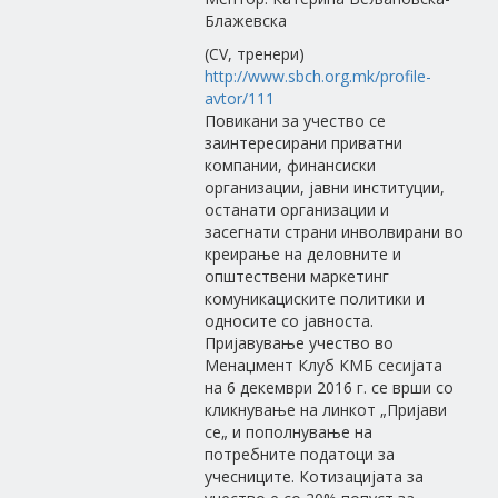
Блажевска
(CV, тренери)
http://www.sbch.org.mk/profile-
avtor/111
Повикани за учество се
заинтересирани приватни
компании, финансиски
организации, јавни институции,
останати организации и
засегнати страни инволвирани во
креирање на деловните и
општествени маркетинг
комуникациските политики и
односите со јавноста.
Пријавување учество во
Менаџмент Клуб КМБ сесијата
на 6 декември 2016 г. се врши со
кликнување на линкот „Пријави
се„ и пополнување на
потребните податоци за
учесниците. Котизацијата за