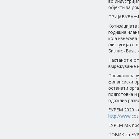
во индустрија
објекти за до
ПРИЈАВУВАЊ
Котизацијата 
годишна члана
која изнесува 
(дискусија) е
Бизнис -Basic 
Настанот е от
вмрежување и
Повикани за у
финансиски ор
останати орга
подготовка и 
одржлив разво
ЕУРЕМ 2020 - 
http://www.cos
ЕУРЕМ МК пр
ПОВИК за ЕУР