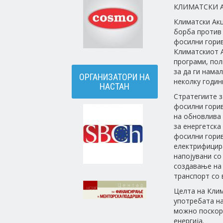
КЛИМАТСКИ 
Климатски Акц
борба против
фосилни горив
Климатскиот А
програми, пол
за да ги нама
ОРГАНИЗАТОРИ НА
неколку годин
НАСТАН
Стратегиите 
фосилни горив
на обновлива 
за енергетска
фосилни горив
електрифицира
напојувани со
создавање на
транспорт со 
Целта на Клим
употребата на
можно поскоро
енергија.