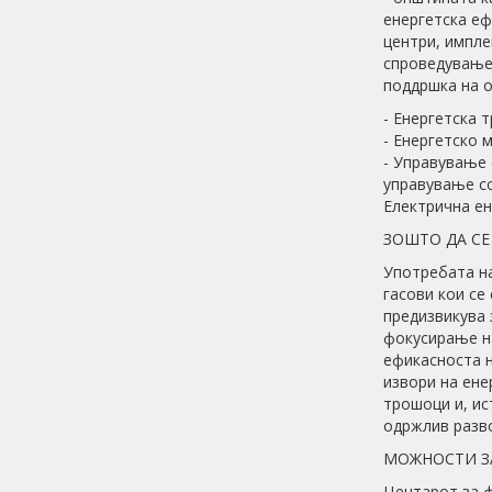
енергетска еф
центри, импле
спроведување 
поддршка на о
- Енергетска т
- Енергетско 
- Управување 
управување со
Електрична ен
ЗОШТО ДА СЕ
Употребата на
гасови кои се
предизвикува 
фокусирање н
ефикасноста н
извори на ене
трошоци и, ис
одржлив разво
МОЖНОСТИ З
Центарот за ф