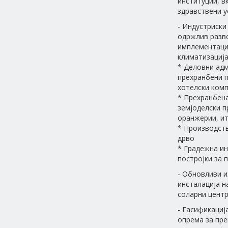
институции, в
здравствени у
- Индустриски
одржлив разво
имплементациј
климатизација
* Деловни адм
прехранбени п
хотелски ком
* Прехранбена
земјоделски п
оранжерии, ит
* Производств
дрво
* Градежна ин
постројки за 
- Обновливи и
инсталација н
соларни цент
- Гасификациј
опрема за пре