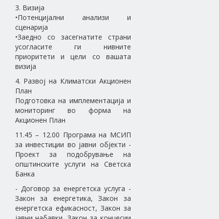
3. Визија
•Потенцијални анализи и
сценарија
•Заедно со засегнатите страни
усогласите ги нивните
приоритети и цели со вашата
визија
4. Развој на Климатски Акционен
План
Подготовка на имплементација и
мониторинг во форма на
Акционен План
11.45 – 12.00 Програма на МСИП
за инвестиции во јавни објекти -
Проект за подобрување на
општинските услуги на Светска
Банка
- Договор за енергетска услуга -
Закон за енергетика, Закон за
енергетска ефикасност, Закон за
јавни набавки, Закон за концесии