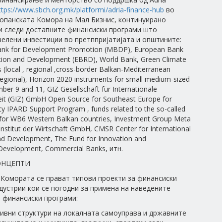
ttps://www.sbch.org.mk/platformi/adria-finance-hub
во
опанската Комора на Мал Бизнис, континуирано
и следи достапните финансиски програми што
елени инвестиции во претппријатијата и општините:
nk for Development Promotion (MBDP), European Bank
tion and Development (EBRD), World Bank, Green Climate
 (local , regional ,cross-border Balkan-Mediterranean
regional), Horizon 2020 instruments for small medium-sized
ber 9 and 11, GIZ Gesellschaft für Internationale
t (GIZ) GmbH Open Source for Southeast Europe for
cy IPARD Support Program , funds related to the so-called
 for WB6 Western Balkan countries, Investment Group Meta
Institut der Wirtschaft GmbH, CMSR Center for International
d Development, The Fund for Innovation and
Development, Commercial Banks, итн.
ОНЦЕПТИ
 Комората се прават типови проекти за финансиски
дустрии кои се погодни за примена на наведените
 финансиски програми:
ивни структури на локалната самоуправа и државните