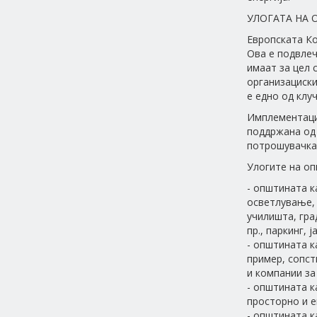
УЛОГАТА НА 
Европската Ко
Ова е подвлеч
имаат за цел 
организациски
е едно од клу
Имплементациј
поддржана од 
потрошувачкат
Улогите на оп
- општината к
осветлување, 
училишта, гра
пр., паркинг,
- општината к
пример, сопст
и компании за
- општината к
просторно и е
- општината к