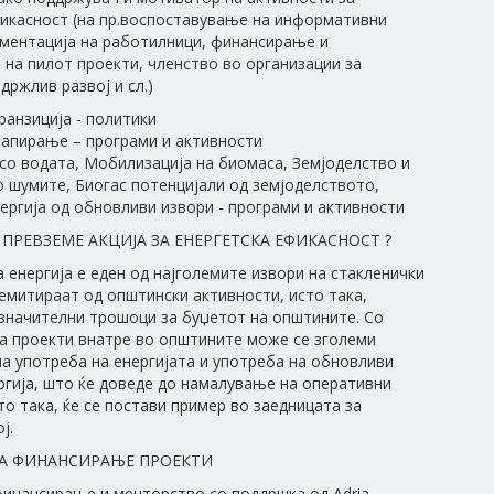
икасност (на пр.воспоставување на информативни
ментација на работилници, финансирање и
на пилот проекти, членство во организации за
држлив развој и сл.)
ранзиција - политики
мапирање – програми и активности
со водата, Мобилизација на биомаса, Земјоделство и
 шумите, Биогас потенцијали од земјоделството,
ергија од обновливи извори - програми и активности
 ПРЕВЗЕМЕ АКЦИЈА ЗА ЕНЕРГЕТСКА ЕФИКАСНОСТ ?
 енергија е еден од најголемите извори на стакленички
 емитираат од општински активности, исто така,
значителни трошоци за буџетот на општините. Со
а проекти внатре во општините може се зголеми
а употреба на енергијата и употреба на обновливи
ргија, што ќе доведе до намалување на оперативни
то така, ќе се постави пример во заедницата за
ј.
А ФИНАНСИРАЊЕ ПРОЕКТИ
инансирање и менторство со поддршка од Adria