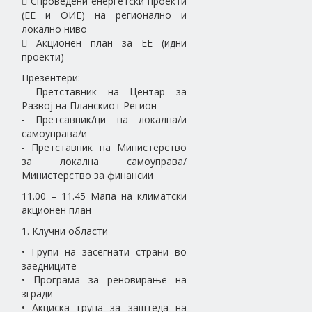
 Спроведени енергетски проекти
(ЕЕ и ОИЕ) на регионално и
локално ниво
 Акционен план за ЕЕ (идни
проекти)
Презентери:
- Претставник на Центар за
Развој на Планскиот Регион
- Претсавник/ци на локална/и
самоуправа/и
- Претставник на Министерство
за локална самоуправа/
Министерство за финансии
11.00 – 11.45 Мапа на климатски
акционен план
1. Клучни области
• Групи на засегнати страни во
заедниците
• Програма за реновирање на
згради
• Акциска група за заштеда на