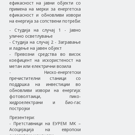
ефикасност на јавни објекти со
примена на мерки за енергетска
ефикасност и обновливи извори
на енергија за сопствени потреби:
- Студија на случај 1 - Јавно
улично осветлување
- Студија на случај 2 - Загравање
и ладење на јавен објект
- Превозни средства во висок
коефицент на искористеност на
метан или електрични возила
- Ниско-енергетски
пречистителни станици со
поддршка на инвестиции во
обновливи извори на енергија:
фотоволтаици, пико-
хидроелектрани и био-гас
постројки
Презентери:
- Претставници на ЕУРЕМ МК –
Асоцијација на европски