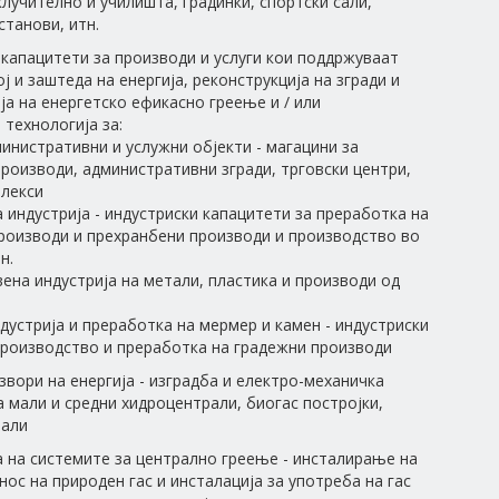
клучително и училишта, градинки, спортски сали,
станови, итн.
 капацитети за производи и услуги кои поддржуваат
ј и заштеда на енергија, реконструкција на згради и
а на енергетско ефикасно греење и / или
 технологија за:
инистративни и услужни објекти - магацини за
роизводи, административни згради, трговски центри,
плекси
 индустрија - индустриски капацитети за преработка на
роизводи и прехранбени производи и производство во
н.
ена индустрија на метали, пластика и производи од
дустрија и преработка на мермер и камен - индустриски
производство и преработка на градежни производи
звори на енергија - изградба и електро-механичка
а мали и средни хидроцентрали, биогас постројки,
рали
а на системите за централно греење - инсталирање на
нос на природен гас и инсталација за употреба на гас