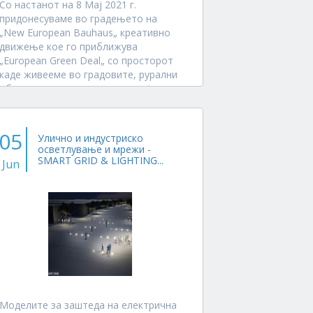
Со настанот на 8 Мај 2021 г.
придонесуваме во градењето на
„New European Bauhaus„ креативно
движење кое го приближува
„European Green Deal„ со просторот
каде живееме во градовите, рурални
области и локации во хармонија со
природната средина и климата.
Change Leadership...
05
Улично и индустриско
осветлување и мрежи -
SMART GRID & LIGHTING...
Jun
Моделите за заштеда на електрична