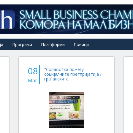
ја
Програми
Платформи
Повици
08
"Соработка помеѓу
социјалните претпријатија /
граѓанските...
Mar