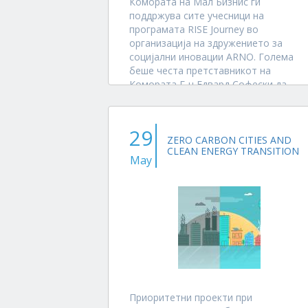
Комората на Мал Бизнис ги
поддржува сите учесници на
програмата RISE Journey во
организација на здружението за
социјални иновации ARNO. Голема
беше честа претставникот на
Комората Г-н Едвард Софески да
учествува во жирито кое ги додели
двете награди на „Skopje goes Zero
Waste...
29
ZERO CARBON CITIES AND
CLEAN ENERGY TRANSITION
May
Приоритетни проекти при