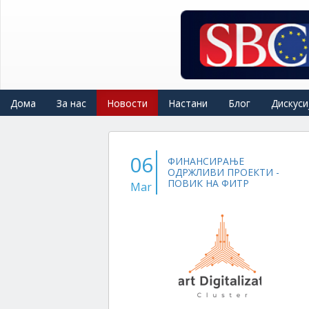
Skip
to
main
content
Дома
За нас
Новости
Настани
Блог
Дискуси
06
ФИНАНСИРАЊЕ
ОДРЖЛИВИ ПРОЕКТИ -
ПОВИК НА ФИТР
Mar