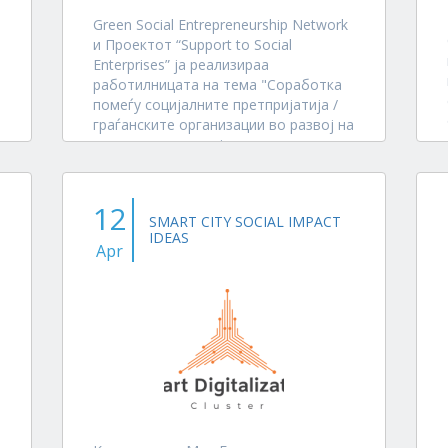
Green Social Entrepreneurship Network
и Проектот “Support to Social
Enterprises” ја реализираа
работилницата на тема "Соработка
помеѓу социјалните претпријатија /
граѓанските организации во развој на
зелената економија и заштита на
животната средина"
Да се слушнат и...
12
SMART CITY SOCIAL IMPACT
IDEAS
Apr