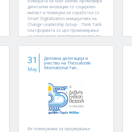
Комората на Мал Бизнис промовира
дигитални иновации со социјален
импакт и повикува за соработка со
Smart Digitalization иницијатива на
Change Leadership Group - Think Tank
платформата со цел промовирање
на социјалото претприемништво во
јавноста и меѓу членките на
Комората....
31
Деловна делегација и
учество на Thessaloniki
International Fair...
May
Ве повикуваме за пријавување