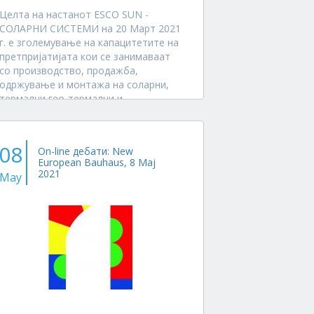
Целта на настанот ESCO SUN -
СОЛАРНИ СИСТЕМИ на 20 Март 2021
г. е зголемување на капацитетите на
претпријатијата кои се занимаваат
со производство, продажба,
одржување и монтажа на соларни,
термални,гео-термални и
фотоволтаични системи за
подготовката на релевантни
технички...
08
On-line дебати: New
European Bauhaus, 8 Мај
2021
May