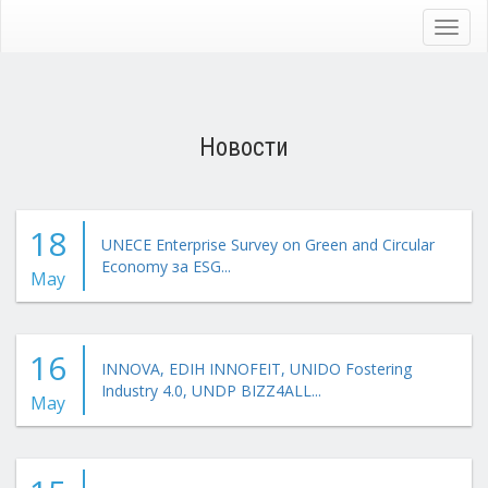
Skip
to
Toggl
main
navig
content
Новости
18
UNECE Enterprise Survey on Green and Circular
Economy за ESG...
May
16
INNOVA, EDIH INNOFEIT, UNIDO Fostering
Industry 4.0, UNDP BIZZ4ALL...
May