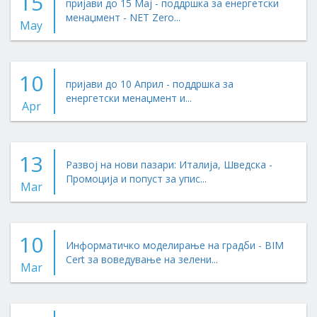
15
пријави до 15 Мај - поддршка за енергетски
менаџмент - NET Zero...
May
10
пријави до 10 Април - поддршка за
енергетски менаџмент и...
Apr
13
Развој на нови пазари: Италија, Шведска -
Промоција и попуст за упис...
Mar
10
Информатичко моделирање на градби - BIM
Cert за воведување на зелени...
Mar