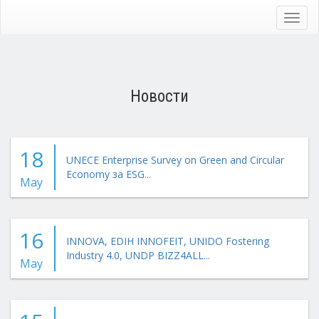
Skip
to
Toggl
main
navig
content
Новости
18
UNECE Enterprise Survey on Green and Circular
Economy за ESG...
May
16
INNOVA, EDIH INNOFEIT, UNIDO Fostering
Industry 4.0, UNDP BIZZ4ALL...
May