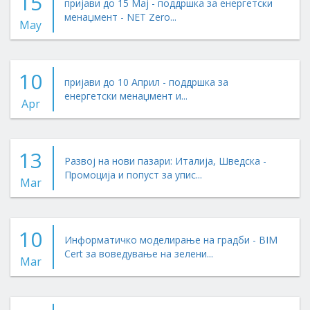
15
пријави до 15 Мај - поддршка за енергетски
менаџмент - NET Zero...
May
10
пријави до 10 Април - поддршка за
енергетски менаџмент и...
Apr
13
Развој на нови пазари: Италија, Шведска -
Промоција и попуст за упис...
Mar
10
Информатичко моделирање на градби - BIM
Cert за воведување на зелени...
Mar