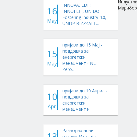
Индустри
INNOVA, EDIH
16
Марибор 
INNOFEIT, UNIDO
Fostering Industry 4.0,
May
UNDP BIZZ4ALL...
пријави до 15 Мај -
15
поддршка за
енергетски
May
менаџмент - NET
Zero...
пријави до 10 Април -
10
поддршка за
енергетски
Apr
менаџмент и...
Развој на нови
13
пазари: Италија,