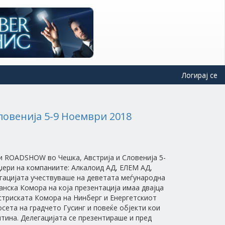
Логирај се
ловенија 5-9 Ноември 2018
и ROADSHOW во Чешка, Австрија и Словенија 5-
џери на компаниите: Алкалоид АД, ЕЛЕМ АД,
гацијата учествуваше на деветата меѓународна
нска Комора на која презентација имаа двајца
стриската Комора на Нинберг и Енергетскиот
сета на градчето Гусинг и повеќе објекти кои
тина. Делегацијата се презентираше и пред