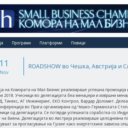
ја
Програми
Платформи
Повици
11
ROADSHOW во Чешка, Австрија и С
Nov
ја на Комората на Мал Бизнис реализираше успешна промоција 
и 2018. Учесници во делегацијата беа менаџери и извршни мена
Д, Тинекс, АГ Инжинеринг, ЕКО Контрол, Вардар Доломит. Делеа
нференција во Прага организирана од Чешко-Германската Стопа
ници од делегацијата. Се потврди успешната соработка со Инду
 на Виена. Делегацијата во Австрија реализираше целодневна по
уваат за прогласување на Гусинг како енергетскине зависна опш