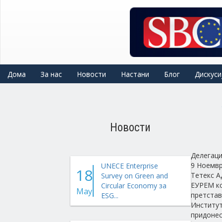
Skip
to
main
content
Дома
За нас
Новости
Настани
Блог
Дискуси
Новости
Делегаци
9 Ноемвр
UNECE Enterprise
18
Тетекс А
Survey on Green and
ЕУРЕМ ко
Circular Economy за
May
претстав
ESG...
Институт
придонес