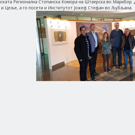
ската Регионална Стопанска Комора на Штаерска во Марибор. Д
и Цеље, а го посети и Институтот Јожеф Стефан во Љубљана.