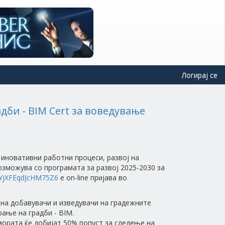
Логирај се
би - BIM Cert за воведување
иновативни работни процеси, развој на
зможува со програмата за развој 2025-2030 за
fhYjXFEqdJcHM75Z6
е on-line пријава во
 на добавувачи и изведувачи на градежните
ање на градби - BIM.
ората ќе добијат 50% попуст за следење на