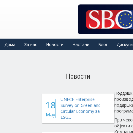
Skip
to
main
content
Дома
За нас
Новости
Настани
Блог
Дискуси
Новости
Поддршка
производ
UNECE Enterprise
18
поддршка
Survey on Green and
програма
Circular Economy за
May
ESG...
Прв чеко
објекти 
Компании