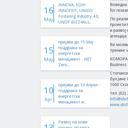
Воведна о
INNOVA, EDIH
16
for resea
INNOFEIT, UNIDO
Fostering Industry 4.0,
По реали
May
UNDP BIZZ4ALL...
проектит
и развој
агенција
пријави до 15 Мај -
Ве молим
15
поддршка за
тренинг 
енергетски
КОМОРА 
May
менаџмент - NET
Business 
Zero...
Стопанск
бул.Јане
1000 Ско
пријави до 10 Април -
10
поддршка за
тел. (02)
енергетски
info@sbc
Apr
менаџмент и...
www.sbch
Развој на нови
13
пазари: Италија,