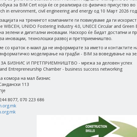
бука за BIM Cert која ќе се реализира со физичко присуство во 6
rch in environment, civil engineering and energy од 10 Март 2026 год
зацијата на тренингот компаниите ги повикуваме да ги искорис
е WBCEH, UNIDO Fostering Industry 4.0, UNECE Circular and Gree
 на зелени и дигитални иновации. Наскоро ќе бидат достапни и 
 за иновации, технолошки развој и претприемништво.
е со краток е-маил да не информирате за името и контактите на 
информатичко моделирање на градби - BIM за воведување на зе
ЗА БИЗНИС И ПРЕТПРИЕМНИШТВО - мрежа за деловен успех
and Entrepreneurship Chamber - business success networking
а комора на мал бизнис
 Сандански 113
пје
 244 8077, 070 223 686
h.org.mk
.org.mk