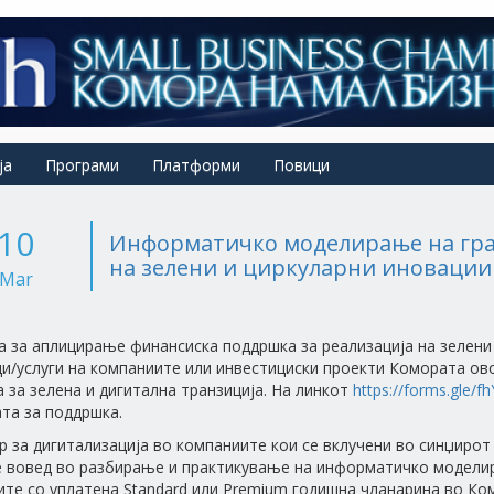
ја
Програми
Платформи
Повици
10
Информатичко моделирање на град
на зелени и циркуларни иновации
Mar
 за аплицирање финансиска поддршка за реализација на зелени 
и/услуги на компаниите или инвестициски проекти Комората ово
 за зелена и дигитална транзиција. На линкот
https://forms.gle/
та за поддршка.
р за дигитализација во компаниите кои се вклучени во синџирот
е вовед во разбирање и практикување на информатичко моделир
те со уплатена Standard или Premium годишна чланарина во Ком