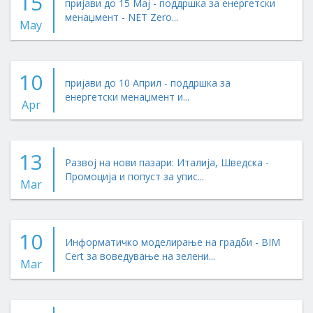
15
пријави до 15 Мај - поддршка за енергетски
менаџмент - NET Zero...
May
10
пријави до 10 Април - поддршка за
енергетски менаџмент и...
Apr
13
Развој на нови пазари: Италија, Шведска -
Промоција и попуст за упис...
Mar
10
Информатичко моделирање на градби - BIM
Cert за воведување на зелени...
Mar