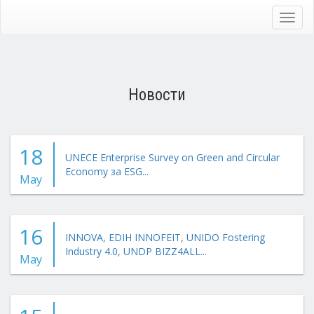
Skip
to
Toggl
main
navig
content
Новости
18
UNECE Enterprise Survey on Green and Circular
Economy за ESG...
May
16
INNOVA, EDIH INNOFEIT, UNIDO Fostering
Industry 4.0, UNDP BIZZ4ALL...
May