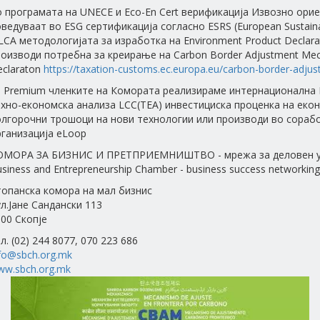
о програмата на UNECE и Eco-En Cert верификација Извозно ори
ведуваат во ESG сертификација согласно ESRS (European Sustainabi
LCA методологијата за изработка на Environment Product Declara
роизводи потребна за креирање на Carbon Border Adjustment Me
eclaraton
https://taxation-customs.ec.europa.eu/carbon-border-adj
а Premium членките на Комората реализираме интернационална 
ехно-економска анализа LCC(TEA) инвестициска проценка на еко
олгорочни трошоци на нови технологии или производи во сорабо
рганизација eLoop
ОМОРА ЗА БИЗНИС И ПРЕТПРИЕМНИШТВО - мрежа за деловен у
siness and Entrepreneurship Chamber - business success networking
топанска комора на мал бизнис
л.Јане Сандански 113
00 Скопје
л. (02) 244 8077, 070 223 686
fo@sbch.org.mk
ww.sbch.org.mk