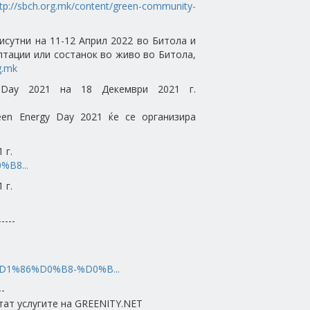
tp://sbch.org.mk/content/green-community-
рисутни на 11-12 Април 2022 во Битола и
ултации или состанок во живо во Битола,
g.mk
gy Day 2021 на 18 Декември 2021 г.
en Energy Day 2021 ќе се организира
 г.
0%B8...
 г.
-----
%D1%86%D0%B8-%D0%B...
--
тат услугите на GREENITY.NET