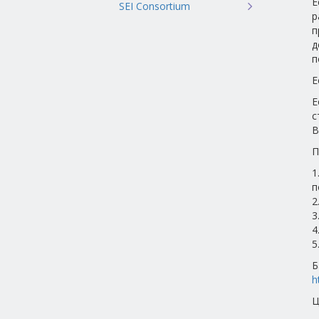
E
SEI Consortium
р
п
д
п
E
E
с
В
П
1
п
2
3
4
5
Б
h
Ц