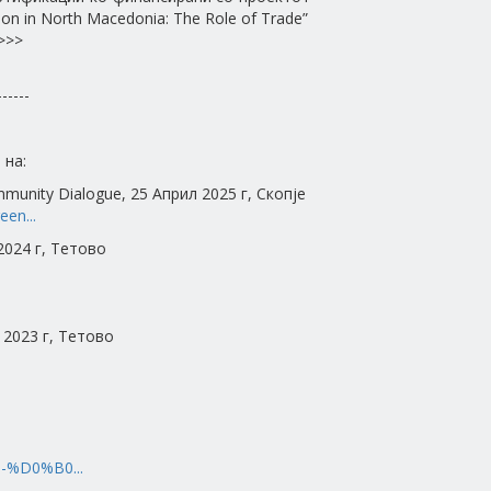
ion in North Macedonia: The Role of Trade”
>>>
------
 на:
ommunity Dialogue, 25 Април 2025 г, Скопје
en...
 2024 г, Тетово
 2023 г, Тетово
8-%D0%B0...