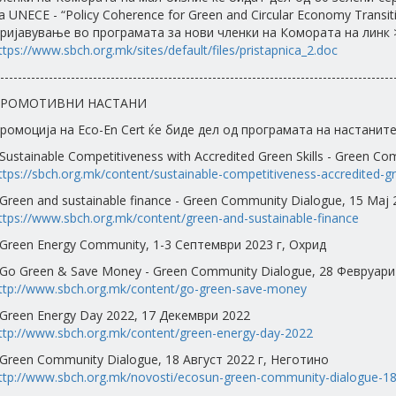
а UNECE - “Policy Coherence for Green and Circular Economy Transit
ријавување во програмата за нови членки на Комората на линк 
ttps://www.sbch.org.mk/sites/default/files/pristapnica_2.doc
-----------------------------------------------------------------------------------------
РОМОТИВНИ НАСТАНИ
ромоција на Eco-En Cert ќе биде дел од програмата на настаните
 Sustainable Competitiveness with Accredited Green Skills - Green C
ttps://sbch.org.mk/content/sustainable-competitiveness-accredited-gre
 Green and sustainable finance - Green Community Dialogue, 15 Мај
ttps://www.sbch.org.mk/content/green-and-sustainable-finance
 Green Energy Community, 1-3 Септември 2023 г, Охрид
 Go Green & Save Money - Green Community Dialogue, 28 Февруари
ttp://www.sbch.org.mk/content/go-green-save-money
 Green Energy Day 2022, 17 Декември 2022
ttp://www.sbch.org.mk/content/green-energy-day-2022
 Green Community Dialogue, 18 Август 2022 г, Неготино
ttp://www.sbch.org.mk/novosti/ecosun-green-community-dialogue-1