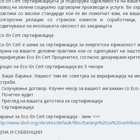
co-En Cert сертификацијата ја подобрува одржливоста на ваше
азвој на зелени социјално одговорни производи и услуги. Ве о
рактики со високи стандарди кои ќе ви помогнат вам, на ваш
олгорочни релации со странски клиенти и соработници, 
одигнување на еколошката свесност во заедницата.
co-En Cert сертификација
co-En Cert е шема за сертификација за енергетска ефикасност 
трана на вашите деловни практики кои се однесуваат на заштед
ерификуван Eco-En Cert Проценител, согласно дизајнирани крит
роцес на Eco-En Cert сертификација во 5 чекори
. Ваше барање. Нашиот тим ве советува за верификација на м
отреби.
. Склучување договор. Клучен чекор за вашиот ангажман со Eco-
. Почетен аудит
. Преглед на вашата датотека за сертификација
. Сертификација
арање за Eco-En Cert сертификација - линк >>>
ttp://www.sbch.org.mk/sites/default/files/Baranje%20za%20sertifikacij
ЕНА И СУБВЕНЦИИ