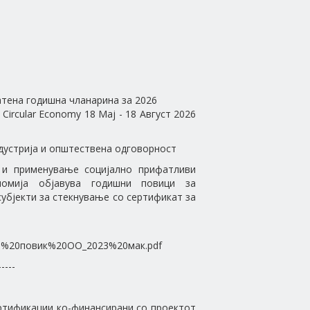
атена годишна чланарина за 2026
 Circular Economy 18 Мај - 18 Август 2026
дустрија и општествена одговорност
 и применување социјално прифатливи
номија објавува годишни повици за
убјекти за стекнување со сертификат за
авен%20повик%20ОО_2023%20мак.pdf
-----
ертификации ко-финансирани со проектот