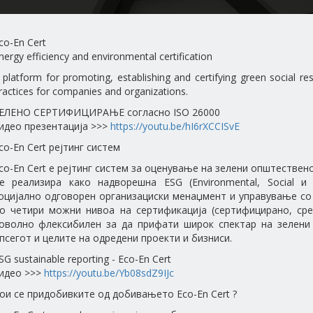
co-En Cert
nergy efficiency and environmental certification
 platform for promoting, establishing and certifying green social re
ractices for companies and organizations.
ЕЛЕНО СЕРТИФИЦИРАЊЕ согласно ISO 26000
идео презентација >>>
https://youtu.be/hI6rXCCISvE
co-En Cert рејтинг систем
co-En Cert е рејтинг систем за оценување на зелени општествен
е реализира како надворешна ESG (Environmental, Social и
оцијално одговорен организациски менаџмент и управување со
о четири можни нивоа на сертификација (сертифицирано, среб
оволно флексибилен за да прифати широк спектар на зелени 
псегот и целите на одредени проекти и бизниси.
SG sustainable reporting - Eco-En Cert
идео >>>
https://youtu.be/Yb08sdZ9IJc
ои се придобивките од добивањето Eco-En Cert ?