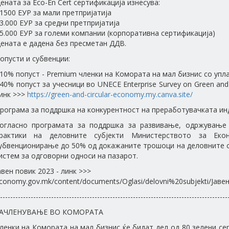
ената за Eco-En Cert сертификација изнесува:
 1500 ЕУР за мали претпријатија
 3.000 ЕУР за средни претпријатија
 5.000 ЕУР за големи компании (корпоративна сертификација)
ената е дадена без пресметан ДДВ.
опусти и субвенции:
 10% попуст - Premium членки на Комората на мал бизнис со упл
 40% попуст за учесници во UNECE Enterprise Survey on Green and
инк >>>
https://green-and-circular-economy.my.canva.site/
рограма за поддршка на конкурентност на преработувачката ин
огласно програмата за поддршка за развивање, одржување
рактики на деловните субјекти Министерството за Еко
убвенционирање до 50% од докажаните трошоци на деловните с
истем за одговорни односи на пазарот.
авен повик 2023 - линк >>>
conomy.gov.mk/content/documents/Oglasi/delovni%20subjekti/Ј
-----------------------------------------------------------------------------------------
АЧЛЕНУВАЊЕ ВО КОМОРАТА
ленки на Комората на мал бизнис ќе бидат дел од 80 зелени с