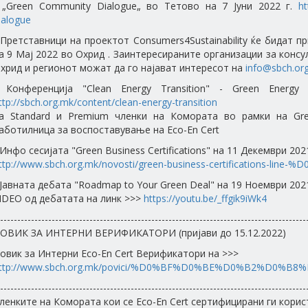
 „Green Community Dialogue„ во Тетово на 7 Јуни 2022 г.
ht
ialogue
 Претставници на проектот Consumers4Sustainability ќе бидат п
а 9 Мај 2022 во Охрид . Заинтересираните организации за конс
хрид и регионот можат да го најават интересот на
info@sbch.or
 Конференција "Clean Energy Transition" - Green Ener
ttp://sbch.org.mk/content/clean-energy-transition
а Standard и Premium членки на Комората во рамки на Gre
аботилница за воспоставување на Eco-En Cert
 Инфо сесијата "Green Business Certifications" на 11 Декември 2021
ttp://www.sbch.org.mk/novosti/green-business-certifications-line-%D
 Јавната дебата "Roadmap to Your Green Deal" на 19 Ноември 2021
IDEO од дебатата на линк >>>
https://youtu.be/_ffgik9iWk4
-----------------------------------------------------------------------------------------
ОВИК ЗА ИНТЕРНИ ВЕРИФИКАТОРИ (пријави до 15.12.2022)
овик за Интерни Eco-En Cert Верификатори на >>>
ttp://www.sbch.org.mk/povici/%D0%BF%D0%BE%D0%B2%D0%B8
-----------------------------------------------------------------------------------------
ленките на Комората кои се Eco-En Cert сертифицирани ги корис