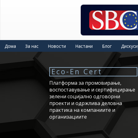
Skip
to
main
content
Дома
За нас
Новости
Настани
Блог
Дискуси
Eco-En Cert
Платформа за промовирање,
воспоставување и сертифицирање
зелени социјално одговорни
проекти и одржлива деловна
практика на компаниите и
организациите