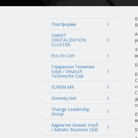
E
Платформи
E
A
SMART
DIGITALIZATION
p
CLUSTER
З
Eco-En Cert
в
E
Германски Технички
Клуб / Deutsch
E
Technische Club
С
с
EUREM MK
С
Greenity.Net
д
о
Change Leadership
Group
E
в
Адриатик Бизнис Клуб
/ Adriatic Business Club
К