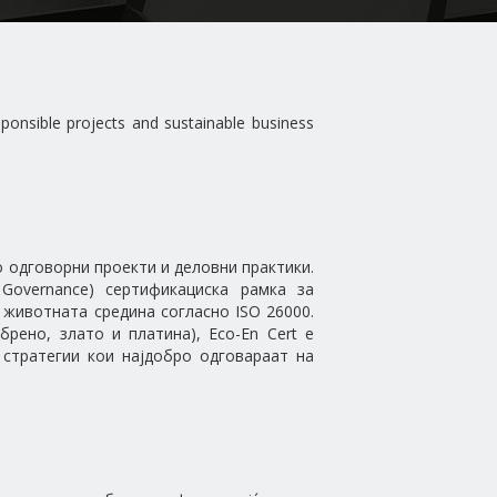
sponsible projects and sustainable business
о одговорни проекти и деловни практики.
 Governance) сертификациска рамка за
 животната средина согласно ISO 26000.
рено, злато и платина), Eco-En Cert е
стратегии кои најдобро одговараат на