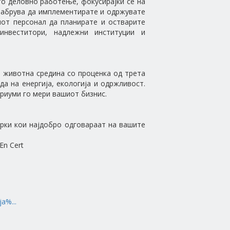
то деловно работење, фокусирајќи се на
храбрува да имплементирате и одржувате
иот персонал да планирате и остварите
инвеститори, надлежни институции и
и животна средина со проценка од трета
а на енергија, екологија и одржливост.
ериуми го мери вашиот бизнис.
ерки кои најдобро одговараат на вашите
En Cert
a%...