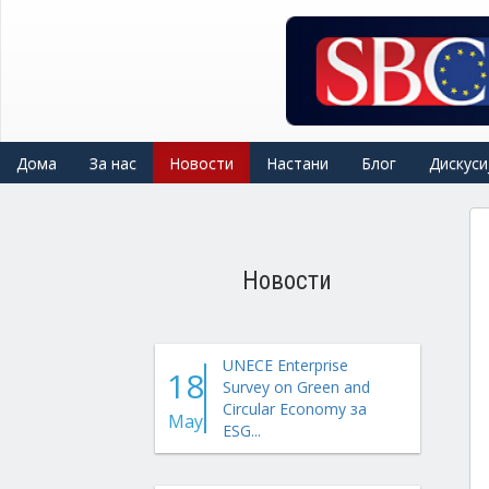
Skip
to
main
content
Дома
За нас
Новости
Настани
Блог
Дискуси
Новости
UNECE Enterprise
18
Survey on Green and
Circular Economy за
May
ESG...