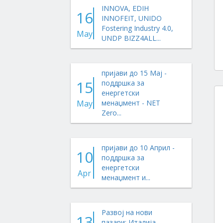
INNOVA, EDIH
16
INNOFEIT, UNIDO
Fostering Industry 4.0,
May
UNDP BIZZ4ALL...
пријави до 15 Мај -
15
поддршка за
енергетски
May
менаџмент - NET
Zero...
пријави до 10 Април -
10
поддршка за
енергетски
Apr
менаџмент и...
Развој на нови
13
пазари: Италија,