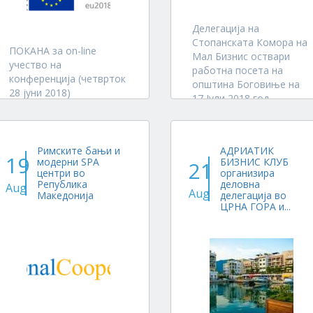
Делегација на
Стопанската Комора на
ПОКАНА за on-line
Мал Бизнис оствари
учество на
работна посета на
конференција (четврток
општина Боговиње на
28 јуни 2018)
17 Јули 2018 год.
ФИНАНСИРАЊЕ НА
Делегацијата
ЕНЕРГЕТСКА
предводена од
ЕФИКАСНОСТ ВО
Претседателот на
ЦЕНТРАЛНА И
Римските бањи и
АДРИАТИК
Комората Г-н Слободан
19
модерни SPA
БИЗНИС КЛУБ
ЈУГОИСТОЧНА ЕВРОПА
21
Софески беше примена
центри во
организира
од Г-н Бесир Мифтари
Организирана од
Република
деловна
Aug
Aug
Македонија
делегација во
во име на
Европската комисија во
ЦРНА ГОРА и...
градоначалникот на
партнерство со
Општина Боговиње Г-н
бугарското
Аљбон...
Министерство за
енергија и ООН
Иницијативата за
финансирање...