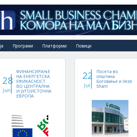
ја
Програми
Платформи
Повици
ФИНАНСИРАЊЕ
Посета во
22
НА ЕНЕРГЕТСКА
општина
28
ЕФИКАСНОСТ
Боговиње и Veze
Jul
ВО ЦЕНТРАЛНА
Sharri
Jun
И ЈУГОИСТОЧНА
ЕВРОПА