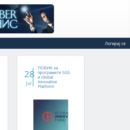
Логирај се
ПОВИК за
28
програмите SGS
и Global
Innovative
Jul
Platform