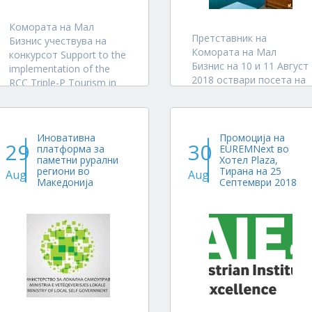
Комората на Мал
Претставник на
Бизнис учествува на
Комората на Мал
конкурсот Support to the
Бизнис на 10 и 11 Август
implementation of the
2018 оствари посета на
RCC Triple-P Tourism in
градовите Будва, Тиват,
SEE: Promotion, Policy,
Подгорица каде со
and Pilots Grants Work
Претседателот на
Programme на Regional
Собранието на
Иновативна
Промоција на
Cooperation Council со
29
30
платформа за
EUREMNext во
Комората на архитекти
проектниот концепт
паметни рурални
Хотел Plaza,
на Црна Гора се
Римските бањи и
региони во
Тирана на 25
Aug
Aug
дискутираше за
модерни SPA центри во
Македонија
Септември 2018
организирање посета
Република Македонија...
на деловна делегација
на македонски компании
кои се...