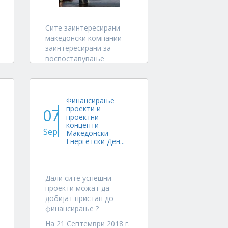
Сите заинтересирани
македонски компании
заинтересирани за
воспоставување
деловна соработка со
компании од Чешка
претставувани од
Германско-Чешката
Финансирање
проекти и
Индустриска Стопанска
07
проектни
Комора - партнерот на
концепти -
ЕУРЕМ МК во мрежата
Sep
Македонски
EUREM Consortium се
Енергетски Ден...
повикуваат да пријават
интерес за учество во...
Дали сите успешни
проекти можат да
добијат пристап до
финансирање ?
На 21 Септември 2018 г.