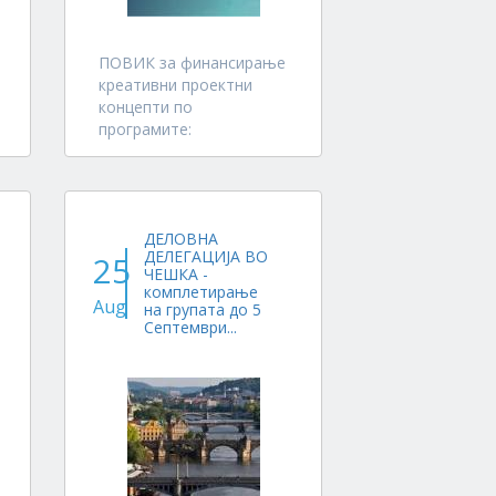
ПОВИК за финансирање
креативни проектни
концепти по
програмите:
1. Sustainable, Green &
Smart (SGS)
Приоритетни проекти за
ДЕЛОВНА
финансирање се
ДЕЛЕГАЦИЈА ВО
25
реконструкција на
ЧЕШКА -
деловни комерцијални и
комплетирање
Aug
индустриски објекти,
на групата до 5
Септември...
резиденцијалните
станбени згради и
објектите на
локалната...