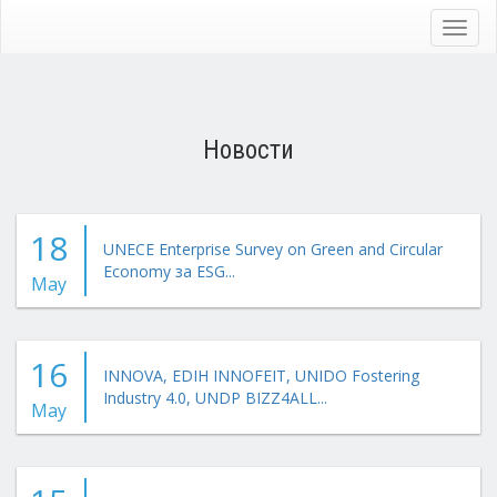
Skip
to
Toggl
main
navig
content
Новости
18
UNECE Enterprise Survey on Green and Circular
Economy за ESG...
May
16
INNOVA, EDIH INNOFEIT, UNIDO Fostering
Industry 4.0, UNDP BIZZ4ALL...
May