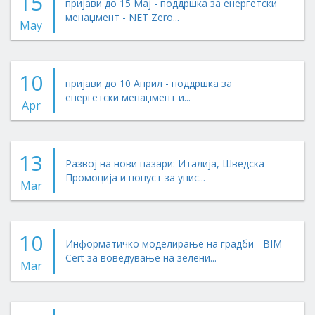
15
пријави до 15 Мај - поддршка за енергетски
менаџмент - NET Zero...
May
10
пријави до 10 Април - поддршка за
енергетски менаџмент и...
Apr
13
Развој на нови пазари: Италија, Шведска -
Промоција и попуст за упис...
Mar
10
Информатичко моделирање на градби - BIM
Cert за воведување на зелени...
Mar