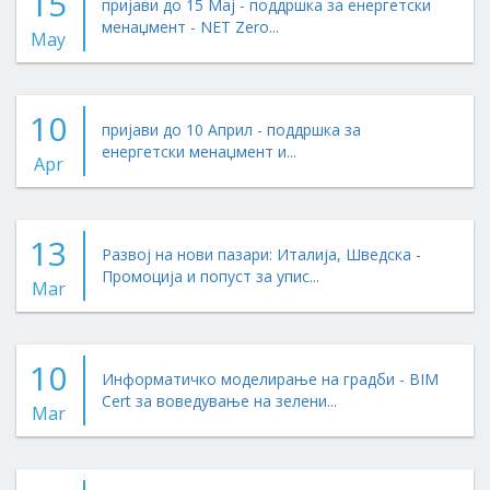
15
пријави до 15 Мај - поддршка за енергетски
менаџмент - NET Zero...
May
10
пријави до 10 Април - поддршка за
енергетски менаџмент и...
Apr
13
Развој на нови пазари: Италија, Шведска -
Промоција и попуст за упис...
Mar
10
Информатичко моделирање на градби - BIM
Cert за воведување на зелени...
Mar