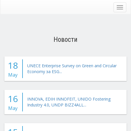
Skip
to
Toggl
main
navig
content
Новости
18
UNECE Enterprise Survey on Green and Circular
Economy за ESG...
May
16
INNOVA, EDIH INNOFEIT, UNIDO Fostering
Industry 4.0, UNDP BIZZ4ALL...
May