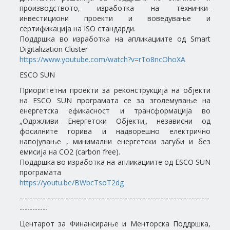
производството, изработка на технички-
инвестициони проекти и воведување и
сертификација на ISO стандарди.
Поддршка во изработка на апликациите од Smart
Digitalization Cluster
https://www.youtube.com/watch?v=rTo8ncOhoXA
ESCO SUN
Приоритетни проекти за реконструкција на објекти
на ESCO SUN програмата се за зголемување на
енергетска ефикасност и трансформација во
„Одржливи Енергетски Објекти„ независни од
фосилните горива и надворешно електрично
напојување , минимални енергетски загуби и без
емисија на CO2 (carbon free).
Поддршка во изработка на апликациите од ESCO SUN
програмата
https://youtu.be/BWbcTsoT2dg
--------------------------------------------------------------------------
-----------
Центарот за Финансирање и Менторска Поддршка,