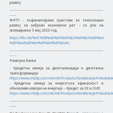
развој
--------------------------------------------------------------------------
-----
ФИТР - кофинансирани грантови за технолошки
развој за забрзан економски рат - со рок на
аплицирање 5 мај 2023 год.
https://fitr.mk/%d1%98%d0%b0%d0%b2%d0%b5%d0%bd-
%d0%ba%d0%be%d0%bd%d0%ba%...
--------------------------------------------------------------------------
------
Развојна Банка
- Кредитна линија за дигитализација и дигитална
трансформација
https://www.mbdp.com.mk/mk/Products/KreditiranjePrekuBank
- Kредитна линија за енергетска ефикасност и
обновливи извори на енергија – Кредит за ЕЕ и ОИЕ
https://www.mbdp.com.mk/mk/Products/KreditiranjePrekuBank
--------------------------------------------------------------------------
-----