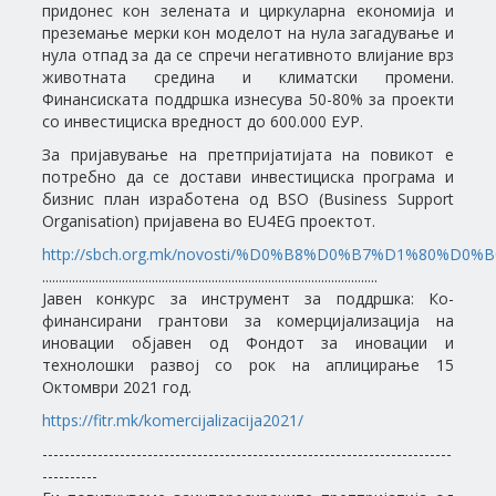
придонес кон зелената и циркуларна економија и
преземање мерки кон моделот на нула загадување и
нула отпад за да се спречи негативното влијание врз
животната средина и климатски промени.
Финансиската поддршка изнесува 50-80% за проекти
со инвестициска вредност до 600.000 ЕУР.
За пријавување на претпријатијата на повикот е
потребно да се достави инвестициска програма и
бизнис план изработена од BSO (Business Support
Organisation) пријавена во EU4EG проектот.
http://sbch.org.mk/novosti/%D0%B8%D0%B7%D1%80%D0
.....................................................................................................
Јавен конкурс за инструмент за поддршка: Ко-
финансирани грантови за комерцијализација на
иновации објавен од Фондот за иновации и
технолошки развој со рок на аплицирање 15
Октомври 2021 год.
https://fitr.mk/komercijalizacija2021/
--------------------------------------------------------------------------
----------