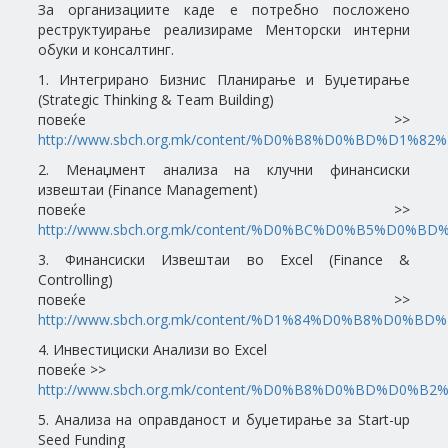
За организациите каде е потребно посложено
реструктуирање реализираме Менторски интерни
обуки и консалтинг.
1. Интегрирано Бизнис Планирање и Буџетирање
(Strategic Thinking & Team Building)
повеќе >>
http://www.sbch.org.mk/content/%D0%B8%D0%BD%D1%8
2. Менаџмент анализа на клучни финансиски
извештаи (Finance Management)
повеќе >>
http://www.sbch.org.mk/content/%D0%BC%D0%B5%D0%
3. Финансиски Извештаи во Excel (Finance &
Controlling)
повеќе >>
http://www.sbch.org.mk/content/%D1%84%D0%B8%D0%
4. Инвестициски Анализи во Excel
повеќе >>
http://www.sbch.org.mk/content/%D0%B8%D0%BD%D0%B
5. Анализа на оправданост и буџетирање за Start-up
Seed Funding