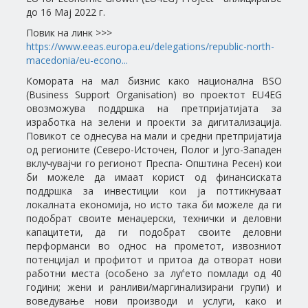
до 16 Мај 2022 г.
Повик на линк >>>
https://www.eeas.europa.eu/delegations/republic-north-
macedonia/eu-econo...
Комората на мал бизнис како национална BSO
(Business Support Organisation) во проектот EU4EG
овозможува поддршка на претпријатијата за
изработка на зелени и проекти за дигитализација.
Повикот се однесува на мали и средни претпријатија
од регионите (Северо-Источен, Полог и Југо-Западен
вклучувајчи го регионот Преспа- Општина Ресен) кои
би можеле да имаат корист од финансиската
поддршка за инвестиции кои ја поттикнуваат
локалната економија, но исто така би можеле да ги
подобрат своите менаџерски, технички и деловни
капацитети, да ги подобрат своите деловни
перформанси во однос на прометот, извозниот
потенцијал и профитот и притоа да отворат нови
работни места (особено за луѓето помлади од 40
години; жени и ранливи/маргинализирани групи) и
воведување нови производи и услуги, како и