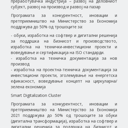
преработувачка индустрија – развој на деловниот
субјект, развој на производ и развој на пазар
Програмата за конкурентност, иновации и
претприемништво на Министерство за Економија
поддржува до 50% од трошоците за:
- обуки, изработка на софтвер и дигитални решенија
за поддршка на бизнисот и производството,
изработка на технички-инвестициони проекти и
воведување и сертификација на ISO стандарди.
- изработка на техничка документација за нов
производ
- изработка на проектна-техничка документација за
инвестициони проекти, зголемување на енергетска
ефикасност, воведување концепт на циркуларна/
зелена економија
Smart Digitalization Cluster
Програмата за конкурентност, иновации и
претприемништво на Министерство за Економија
2021 поддржува до 50% од трошоците за обуки
(дигитална трансформација), изработка на софтвер и
дигитални решенија за поддршка на бизнисот и