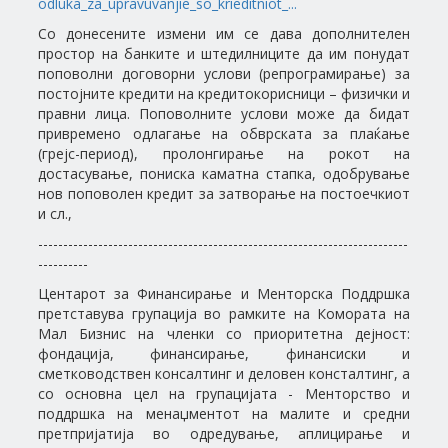
odluka_za_upravuvanjie_so_krieditniot_...
Со донесените измени им се дава дополнителен
простор на банките и штедилниците да им понудат
поповолни договорни услови (репрограмирање) за
постојните кредити на кредитокорисници – физички и
правни лица. Поповолните услови може да бидат
привремено одлагање на обврската за плаќање
(грејс-период), пролонгирање на рокот на
достасување, пониска каматна стапка, одобрување
нов поповолен кредит за затворање на постоечкиот
и сл.,
--------------------------------------------------------------------------
----------
Центарот за Финансирање и Менторска Поддршка
претставува групација во рамките на Комората на
Мал Бизнис на членки со приоритетна дејност:
фондација, финансирање, финансиски и
сметководствен консалтинг и деловен консталтинг, а
со основна цел на групацијата - Менторство и
поддршка на менаџментот на малите и средни
претпријатија во одредување, аплицирање и