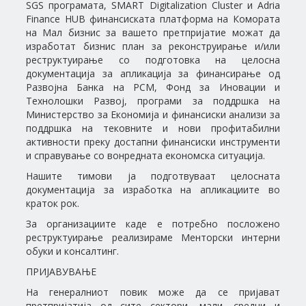
SGS програмата, SMART Digitalization Cluster и Adria
Finance HUB финансиската платформа на Комората
на Мал бизнис за вашето претпријатие можат да
изработат бизнис план за реконструирање и/или
реструктуирање со подготовка на целосна
документација за апликација за финансирање од
Развојна Банка на РСМ, Фонд за Иновации и
Технолошки Развој, програми за поддршка на
Министерство за Економија и финансиски анализи за
поддршка на тековните и нови профитабилни
активности преку достапни финансиски инструменти
и справување со вонредната економска ситуација.
Нашите тимови ја подготвуваат целосната
документација за изработка на апликациите во
краток рок.
За организациите каде е потребно посложено
реструктуирање реализираме Менторски интерни
обуки и консалтинг.
ПРИЈАВУВАЊЕ
На генералниот повик може да се пријават
претпријатија од сите сектори, мали, средни и