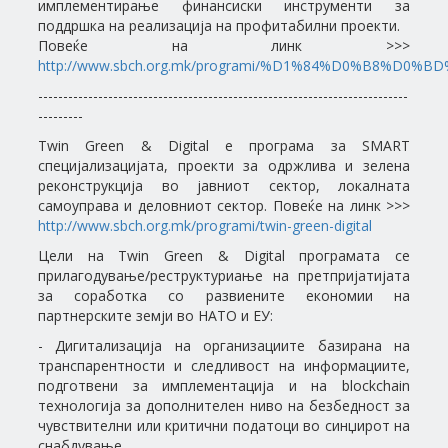
имплементирање финансиски инструменти за
поддршка на реализација на профитабилни проекти.
Повеќе на линк >>>
http://www.sbch.org.mk/programi/%D1%84%D0%B8%D0
--------------------------------------------------------------------------
---------
Twin Green & Digital е програма за SMART
специјализацијата, проекти за одржлива и зелена
реконструкција во јавниот сектор, локалната
самоуправа и деловниот сектор. Повеќе на линк >>>
http://www.sbch.org.mk/programi/twin-green-digital
Цели на Twin Green & Digital програмата се
прилагодување/реструктуриање на претпријатијата
за соработка со развиените економии на
партнерските земји во НАТО и ЕУ:
- Дигитализација на организациите базирана на
транспарентности и следливост на информациите,
подготвени за имплементација и на blockchain
технологија за дополнителен ниво на безбедност за
чувствителни или критични податоци во синџирот на
снабдување.