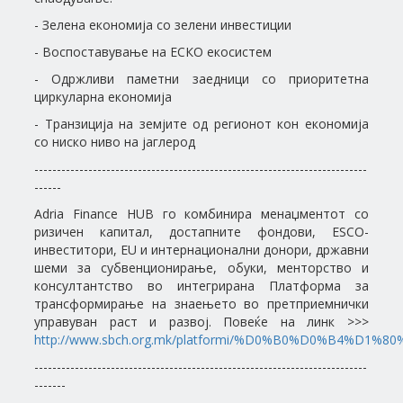
- Зелена економија со зелени инвестиции
- Воспоставување на ЕСКО екосистем
- Одржливи паметни заедници со приоритетна
циркуларна економија
- Транзиција на земјите од регионот кон eкономија
со ниско ниво на јаглерод
--------------------------------------------------------------------------
------
Adria Finance HUB го комбинира менаџментот со
ризичен капитал, достапните фондови, ESCO-
инвеститори, EU и интернационални донори, државни
шеми за субвенционирање, обуки, менторство и
консултантство во интегрирана Платформа за
трансформирање на знаењето во претприемнички
управуван раст и развој. Повеќе на линк >>>
http://www.sbch.org.mk/platformi/%D0%B0%D0%B4%D1%
--------------------------------------------------------------------------
-------