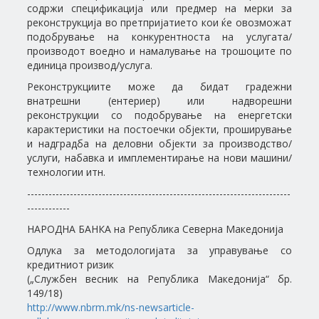
содржи спецификација или предмер на мерки за
реконструкција во претпријатието кои ќе овозможат
подобрување на конкурентноста на услугата/
производот воедно и намалување на трошоците по
единица производ/услуга.
Реконструкциите може да бидат градежни
внатрешни (ентериер) или надворешни
реконструкции со подобрување на енергетски
карактеристики на постоечки објекти, проширување
и надградба на деловни објекти за производство/
услуги, набавка и имплементирање на нови машини/
технологии итн.
--------------------------------------------------------------------------
------------
НАРОДНА БАНКА на Република Северна Македонија
Одлука за методологијата за управување со
кредитниот ризик
(„Службен весник на Република Македонија“ бр.
149/18)
http://www.nbrm.mk/ns-newsarticle-