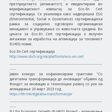
претпријатието (апликантот) и евидентирани во
верификацискиот извештај за Eco-En Cert
сертификација. Се реализира како надворешна ESG
(Environmental, Social и Governance) сертификациска
рамка за социјално одговорен организациски
менаџмент и управување со животната средина. Во
цената за Eco-En Cert сертификација е вклучен
ангажман за изработка на апликација за тековниот
EU4EG повик.
Eco-En Cert сертификација
http://www.sbch.org.mk/platformi/eco-en-cert
--------------------------------------------------------------------------
-----
Јавен конкурс за кофинансирани грантови: "Со
дигитална трансформација до иновација" објавен од
Фондот за иновации и технолошки развој со рок на
аплицирање 20 март 2023 год.
https://fitr.mk/digitalna-transformacija/
--------------------------------------------------------------------------
-----
EU for Economic Growth (EU4EG) Project - аплицирање