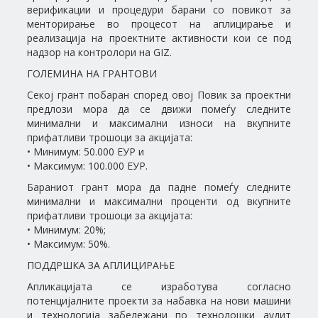
верификации и процедури барани со повикот за
менторирање во процесот на аплицирање и
реализација на проектните активности кои се под
надзор на контролори на GIZ.
ГОЛЕМИНА НА ГРАНТОВИ
Секој грант побаран според овој Повик за проектни
предлози мора да се движи помеѓу следните
минимални и максимални износи на вкупните
прифатливи трошоци за акцијата:
• Минимум: 50.000 ЕУР и
• Максимум: 100.000 ЕУР.
Бараниот грант мора да падне помеѓу следните
минимални и максимални проценти од вкупните
прифатливи трошоци за акцијата:
• Минимум: 20%;
• Максимум: 50%.
ПОДДРШКА ЗА АПЛИЦИРАЊЕ
Апликацијата се изработува согласно
потенцијалните проекти за набавка на нови машини
и технологија забележани по технолошки аудит