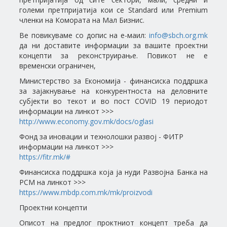
големи претпријатија кои се Standard или Premium
членки на Комората на Мал Бизнис.
Ве повикуваме со допис на е-маил:
info@sbch.org.mk
да ни доставите информации за вашите проектни
концепти за реконструирање. Повикот не е
временски ограничен,
Министерство за Економија - финансиска поддршка
за зајакнување на конкурентноста на деловните
субјекти во текот и во пост COVID 19 периодот
информации на линкот >>>
http://www.economy.gov.mk/docs/oglasi
Фонд за иновации и технолошки развој - ФИТР
информации на линкот >>>
https://fitr.mk/#
Финансиска поддршка која ја нуди Развојна Банка на
РСМ на линкот >>>
https://www.mbdp.com.mk/mk/proizvodi
Проектни концепти
Описот на предлог проктниот концепт треба да