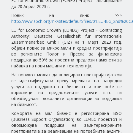
EU for Economic Growth (EU4EG) Project - аплицирање
до 20 Април 2023 г.
Повик на линк >>>
http://www.sbch.org.mk/sites/default/files/01.EU4EG_2nd%20C
EU for Economic Growth (EU4EG) Project - Contracting
Authority: Deutsche Gesellschaft für Internationale
Zusammenarbeit GmbH (GIZ) на 1 Март 2023 год.
објави повик за микро,мали и средни претпријатија
во регионите Полог и Преспа за финансиска
поддршка до 50% за проектни предлози наменети за
набавка на нови машини и технологија.
На повикот можат да аплицираат претпријатија кои
се идентификувани преку мрежата на напредни
услуги за поддршка на бизнисот и кои веќе се
корисници на предложените услуги што ги
обезбедуваат локалните организации за поддршка
на бизнисот.
Комората на мал бизнис е регистрирана BSO
(Business Support Organisation) во EU4EG проектот и
овозможува поддршка на заинтересираните
претпријатија за реализација на потребните аудити,