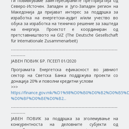
Ги повивкуваме заинтересираните претпријатија од
Северо-Источен. Западен и Југо-Западен регион на
Македонија да пријават интерес за поддршка за
изработка на енергетски-аудит и/или учество во
обука за изработка на техничко решение за заштеда
на енергија. Проектот е координиран од
претставништвото на GIZ (The Deutsche Gesellschaft
für Internationale Zusammenarbeit)
--------------------------------------------------------------------------
----------
ЈАВЕН ПОВИК БР. ПСЕЕП 01/2020
Програмата Енергетска ефикасност во јавниот
сектор на Светска Банка поддржува проекти со
донација 20% и поволни кредитни услови
>>>
https://finance.gov.mk/%D1%98%D0%B0%D0%B2%D0%B5%
%D0%BF%D0%BE%D0%B2...
--------------------------------------------------------------------------
----------
ЈАВЕН ПОВИК за поддршка за зголемување на
конкурентноста на деловните субјекти од