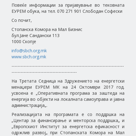
Повеќе информации за пријавување во тековната
ЕУРЕМ обука, на тел. 070 271 901 Слободан Софески
Со почит,
Стопанска Комора на Мал Бизнис
бул.Јане Сандански 113
1000 Скопје
info@sbch.org.mk
www.sbch.org.mk
--------------------------------------------------------------------------
-------------------------------------------
На Третата Седница на Здружението на енергетски
менаџери ЕУРЕМ МК на 24 Октомври 2017 год.
усвоена е „Оперативната програма за заштеда на
енергија во објекти на локалната самоуправа и јавна
администрација„.
Реализацијата на програмата е со поддршка на
„Центар за финансирање и менторска поддршка„ и
„Европскиот Институт за енергетска ефикасност и
одржлив развој„ при Стопанската Комора на Мал