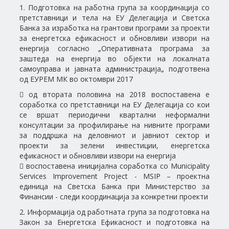
1. Подготовка на работна група за координација со
претставници и тела на ЕУ Делегација и Светска
Банка за изработка на грантови програми за проекти
за енергетска ефикасност и обновливи извори на
енергија согласно „Оперативната програма за
заштеда на енергија во објекти на локалната
самоуправа и јавната администрација„ подготвена
од ЕУРЕМ МК во октомври 2017
 од втората половина на 2018 воспоставена е
соработка со претставници на ЕУ Делегација со кои
се вршат периодични квартални неформални
консултации за профилирање на нивните програми
за поддршка на деловниот и јавниот сектор и
проекти за зелени инвестиции, енергетска
ефикасност и обновливи извори на енергија
 воспоставена иницијална соработка со Municipality
Services Improvement Project - MSIP – проектна
единица на Светска Банка при Министерство за
Финансии - следи координација за конкретни проекти
2. Информација од работната група за подготовка на
Закон за Енергетска Ефикасност и подготовка на