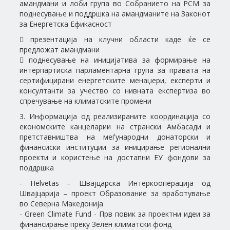
амандмани и лоби група во Собранието на РСМ за
поднесување и поддршка на амандманите на Законот
за Енергетска Ефикасност
 презентација на клучни области каде ќе се
предложат амандмани
 поднесување на иницијатива за формирање на
интерпартиска парламентарна група за правата на
сертифицирани енергетските менаџери, експерти и
консултанти за учество со нивната експертиза во
спречување на климатските промени
3. Информација од реализираните координација со
економските канцеларии на странски Амбасади и
претставништва на меѓународни донаторски и
финансиски институции за иницирање регионални
проекти и користење на достапни ЕУ фондови за
поддршка
- Helvetas – Швајцарска Интеркооперација од
Швајцарија – проект Образование за вработување
во Северна Македонија
- Green Climate Fund - Прв повик за проектни идеи зa
финансирање преку Зелен климатски фонд