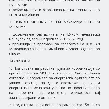
комерцијална иницијатива на компании членки на
ЕУРЕМ МК
 ребрендирање и реорганизација на ЕУРЕМ МК во
EUREM MK Alumni
3. KICK-OFF MEETING: KOSTAL Makedonija & EUREM
MK Alumni
- доделување сертификати на ЕУРЕМ енергетски
менаџери од тренинг групата 2019/2020 год.
- промоција на програми за соработка на КОСТАЛ
Македонија со EUREM MK Alumni и Smart Digitalization
Cluster
ЗАКЛУЧОЦИ
1. Подготовка на работна група за координација со
претставници на МСИП проектот на Светска Банка
согласно „Програмата за енергетска ефикасност во
јавниот сектор„ за да се овозможи на ЕУРЕМ
енергетските менаџери учество во проектирањето
на проектите за енергетска ефикасност кај
заинтересираните општини
2. Подготовка на акциона програма за соработка со