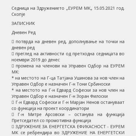
Седница на Здружението „ЕУРЕМ МК„ 15.05.2021 год.
Скопје
ЗАПИСНИК
Дневен Ред
 потврда на дневен ред, дополнување на точки на
дневен ред
 преглед на активности од претходна седницата во
ноември 2019 до денес
 промена на членови на Управен Одбор на ЕУРЕМ
МК:
* на местото на Г-ца Татјана Ушинова за нов член на
Управен Одбор е назначен Г-н Тони Србиноски
* на местото на Г-н Едвард Софески за нов член на
Управен Одбор е назначен Г-н Зоран Филоски
 Г-н Едвард Софески и Г-н Марјан Ненов остануваат
со функција на проект координатори
 Г-н Митре Арсовски – останува на функција
Претседател со промотивна функција
 ЗДРУЖЕНИЕ ЗА ЕНЕРГЕТСКА ЕФИКАСНОСТ - ЕУРЕМ
МК се ребрендира во ЗДРУЖЕНИЕ НА ЕНЕРГЕТСКИ