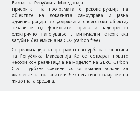
Бизнис на Република Македонија.
Приоритет на програмата е реконструкција на
објектите на локалната самоуправа и јавна
администрација во „одржливи енергетски објекти„
независни од фосилните горива и надворешно
електрично напојување , минимални енергетски
загуби и без емисија на CO2 (carbon free)
Со реализација на програмата во урбаните општини
на Република Македонија ќе се остварат првите
чекори кон реализација на моделот на ZERO Carbon
City - урбани средини со оптимални услови за
живеење на граѓаните и без негативно влијание на
животната средина.