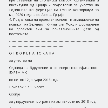
претставници на Стопански Комори, организации и
институции од Грција и подготовки за учество на
Годишната Конференција на ЕУРЕМ Конзорциум во
мај 2020 година во Атина. Грција
4. Подготовка на проектен концепт и аплицирање на
повикот на Зелениот Климатски Фонд и формирање
на проектен тим за понатамошните фази од
постапката
--------------------------------------------------------------------------
----------------------------------------------
О Т В О Р Е Н А П О К А Н А
за учество на
Седница на Здружението за енергетска ефикасност
ЕУРЕМ МК
во петок 12 Јануари 2018 год.
Почеток: 17.30 часот
Скопје
за утврдување програма на активности во 2018 год.