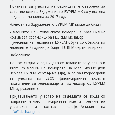
Поканата за учество на седницата е отворена за
сите членови на Здружението ЕУРЕМ МК со уплатена
годишна чланарина за 2017 год.
Членови во Здружението ЕУРЕМ МК може да бидат:
- членките на Стопанската Комора на Мал Бизнис
кои имаат сертифициран EUREM менаџер
- учесници на тековната ЕУРЕМ обука со обврска во
наредните 2 години да бидат EUREM сертифицирани
Забелешка:
На претстојната седницата се поканети за учество и
Premium членки на Комората на Мал Бизнис (кои
немаат ЕУРЕМ сертификација), а се заинтересирани
за учество во ESCO финансираните проекти
подготвени за реализација и под надзор од ЕУРЕМ
МК здружението.
Пријавувањето учество на седницата се врши со
повратен е-маил - испратете име и презиме на
учесникот и контакт телефон/е-маил на
info@sbch.org.mk