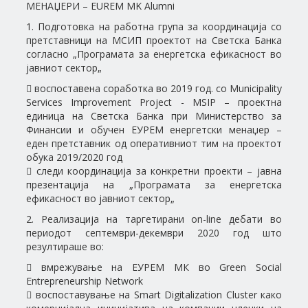
МЕНАЏЕРИ – EUREM MK Alumni
1. Подготовка на работна група за координација со
претставници на МСИП проектот на Светска Банка
согласно „Програмата за енергетска ефикасност во
јавниот сектор„
 воспоставена соработка во 2019 год. со Municipality
Services Improvement Project - MSIP – проектна
единица на Светска Банка при Министерство за
Финансии и обучен ЕУРЕМ енергетски менаџер –
еден претставник од оперативниот тим на проектот
обука 2019/2020 год
 следи координација за конкретни проекти – јавна
презентација на „Програмата за енергетска
ефикасност во јавниот сектор„
2. Реализација на таргетирани on-line дебати во
периодот септември-декември 2020 год што
резултираше во:
 вмрежување на ЕУРЕМ МК во Green Social
Entrepreneurship Network
 воспоставување на Smart Digitalization Cluster како