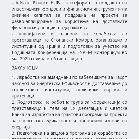
- Adriatic Finance HUB - платформа за поддршка на
инвестициски фондови и финансиски инструменти на
ризичен капитал за поддршка на проекти за
развојаплицирање за користење на достапните
финансиски донации, поддршки и сл.
- иницијативи и планови за соработка со
претставници на Стопански Комори, организации и
институции од Грција и подготовки за учество на
Годишната Конференција на ЕУРЕМ Конзорциум во
мај 2020 година во Атина. Грција
ЗАКЛУЧОЦИ
1. Изработка на амандмани по забелешките за Нацрт
Законот за Енергетска ЕФикасност и доставување до
соодветните институции, политички партии и
пратеници
2. Подготовка на работна група за координација со
претставници и тела на ЕУ Делегација и Светска
Банка за изработка на грантови програми за проекти
за енергетска ефикасност и обновливи извори на
енергија
3. Подготовка на акциона програма за соработка со