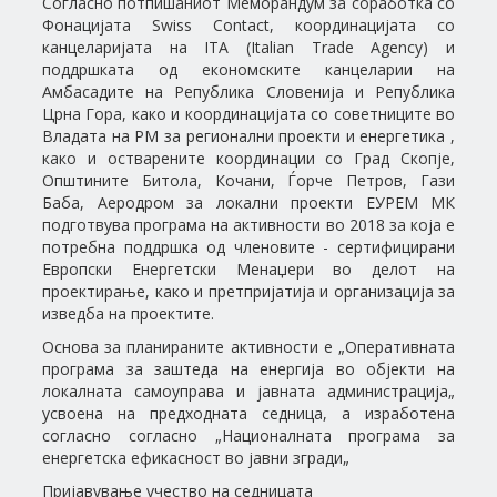
Согласно потпишаниот Меморандум за соработка со
Фонацијата Swiss Contact, координацијата со
канцеларијата на ITA (Italian Trade Agency) и
поддршката од економските канцеларии на
Амбасадите на Република Словенија и Република
Црна Гора, како и координацијата со советниците во
Владата на РМ за регионални проекти и енергетика ,
како и остварените координации со Град Скопје,
Општините Битола, Кочани, Ѓорче Петров, Гази
Баба, Аеродром за локални проекти ЕУРЕМ МК
подготвува програма на активности во 2018 за која е
потребна поддршка од членовите - сертифицирани
Европски Енергетски Менаџери во делот на
проектирање, како и претпријатија и организација за
изведба на проектите.
Основа за планираните активности е „Оперативната
програма за заштеда на енергија во објекти на
локалната самоуправа и јавната администрација„
усвоена на предходната седница, а изработена
согласно согласно „Националната програма за
енергетска ефикасност во јавни згради„
Пријавување учество на седницата