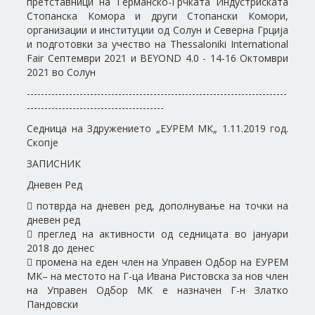
претставници на Германско-Грчката Индустриската
Стопанска Комора и други Стопански Комори,
организации и институции од Солун и Северна Грција
и подготовки за учество на Thessaloniki International
Fair Септември 2021 и BEYOND 4.0 - 14-16 Октомври
2021 во Солун
--------------------------------------------------------------------------
---------------------------------------
Седница на Здружението „ЕУРЕМ МК„ 1.11.2019 год.
Скопје
ЗАПИСНИК
Дневен Ред
 потврда на дневен ред, дополнување на точки на
дневен ред
 преглед на активности од седницата во јануари
2018 до денес
 промена на еден член на Управен Одбор на ЕУРЕМ
МК– на местото на Г-ца Ивана Ристовска за нов член
на Управен Одбор МК е назначен Г-н Златко
Пандовски