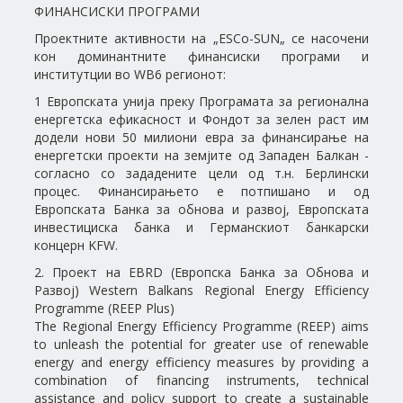
ФИНАНСИСКИ ПРОГРАМИ
Проектните активности на „ESCo-SUN„ се насочени
кон доминантните финансиски програми и
институтции во WB6 регионот:
1 Европската унија преку Програмата за регионална
енергетска ефикасност и Фондот за зелен раст им
додели нови 50 милиони евра за финансирање на
енергетски проекти на земјите од Западен Балкан -
согласно со зададените цели од т.н. Берлински
процес. Финансирањето е потпишано и од
Европската Банка за обнова и развој, Европската
инвестициска банка и Германскиот банкарски
концерн KFW.
2. Проект на EBRD (Европска Банка за Обнова и
Развој) Western Balkans Regional Energy Efficiency
Programme (REEP Plus)
The Regional Energy Efficiency Programme (REEP) aims
to unleash the potential for greater use of renewable
energy and energy efficiency measures by providing a
combination of financing instruments, technical
assistance and policy support to create a sustainable