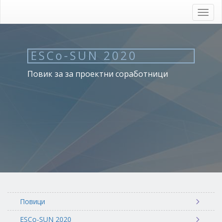
Skip
to
Toggl
main
navig
content
ESCo-SUN 2020
Повик за за проектни соработници
Повици
ESCo-SUN 2020