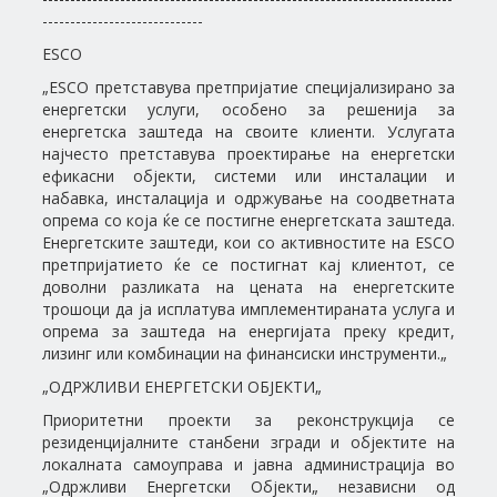
-----------------------------
ЕSCО
„ЕSCО претставува претпријатие специјализирано за
енергетски услуги, особено за решенија за
енергетска заштеда на своите клиенти. Услугата
најчесто претставува проектирање на енергетски
ефикасни објекти, системи или инсталации и
набавка, инсталација и одржување на соодветната
опрема со која ќе се постигне енергетската заштеда.
Енергетските заштеди, кои со активностите на ЕSCО
претпријатието ќе се постигнат кај клиентот, се
доволни разликата на цената на енергетските
трошоци да ја исплатува имплементираната услуга и
опрема за заштеда на енергијата преку кредит,
лизинг или комбинации на финансиски инструменти.„
„ОДРЖЛИВИ ЕНЕРГЕТСКИ ОБЈЕКТИ„
Приоритетни проекти за реконструкција се
резиденцијалните станбени згради и објектите на
локалната самоуправа и јавна администрација во
„Одржливи Енергетски Објекти„ независни од