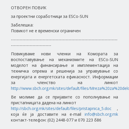
ОТВОРЕН ПОВИК
за проектни соработници за ESCo-SUN
Забелешка:
Повикот не е временски ограничен
--------------------------------------------------------------------------
----------------------------
Повикуваме нови членки на Комората за
воспоставување на механизмите на ESCo-SUN
моделот на финансирање и имплементација на
техничка опрема и решенија за управување со
енергијата и енергетската ефикасност. Информации
за членство на линкот
http://www.sbch.org.mk/sites/default/files/Mreza%20za%20del
Ве молиме да се пријавите со пополнување на
пристапницата дадена на линкот
http://sbch.org.mk/sites/default/files/pristapnica_5.doc
,
која ќе ја доставите на e-mail
info@sbch.org.mk
контакт-телефон: (02) 2448-077 и 070 223 б86
--------------------------------------------------------------------------