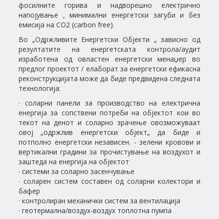
фосилните горива и надворешно електрично
напојување , минимални енергетски загуби и без
емисија на CO2 (carbon free).
Во „Одржливите Енергетски Објекти „ зависно од
резултатите на енергетската контрола/аудит
изработена од овластен енергетски менаџер во
предлог проектот / елаборат за енергетски ефикасна
реконструкцијата може да биде предвидена следната
технологија:
· соларни панели за производство на електрична
енергија за сопствени потреби на објектот кои во
текот на денот и соларно зрачење овозможуваат
овој „одржлив енергетски објект„ да биде и
потполно енергетски независен. - зелени кровови и
вертикални градини за прочистување на воздухот и
заштеда на енергија на објектот
· системи за соларно засенчување
· соларен систем составен од соларни колектори и
бафер
· контролиран механички систем за вентилација
· геотермална/воздух-воздух топлотна пумпа