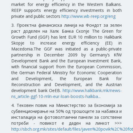
market for energy efficiency in the Western Balkans.
REEP supports energy efficiency investments in both
private and public sectors
http://www.wb-reep.org/eng
3. Проектна финансиска линија на Фондот за зелен
раст доделен на Халк Банка Скопје The Green for
Growth Fund (GGF) has lent EUR 10 million to Halkbank
Skopje to increase energy efficiency (EE) in
Macedonia.The GGF was initiated as a public-private
partnership in December 2009 by Germany’s KfW
Development Bank and the European Investment Bank,
with financial support from the European Commission,
the German Federal Ministry for Economic Cooperation
and Development, the European Bank for
Reconstruction and Development, and the Austrian
development bank OeEB.
http://www.halkbank.mk/news-
ns_article-ggf-10-mln-eur-loan-boosts-halkba...
4. Тековен повик на Министерство за Економија за
субвенционирање на 50% од трошоците за набавка и
инсталација на фотоволтаични панели за сопствени
потреби - повикот е даден на линкот >>>
http://sbch.org.mk/sites/default/files/javen%20povik%2C%20foto