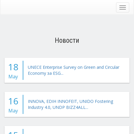
Skip
to
Toggl
main
navig
content
Новости
18
UNECE Enterprise Survey on Green and Circular
Economy за ESG...
May
16
INNOVA, EDIH INNOFEIT, UNIDO Fostering
Industry 4.0, UNDP BIZZ4ALL...
May