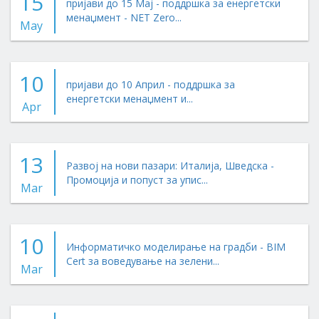
15
пријави до 15 Мај - поддршка за енергетски
менаџмент - NET Zero...
May
10
пријави до 10 Април - поддршка за
енергетски менаџмент и...
Apr
13
Развој на нови пазари: Италија, Шведска -
Промоција и попуст за упис...
Mar
10
Информатичко моделирање на градби - BIM
Cert за воведување на зелени...
Mar