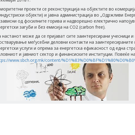
иоритетни проекти се реконструкција на објектите во комерциј
индустриски објекти) и јавна администрација во „Одржливи Енер
езависни од фосилните горива и надворешно електрично напоју
ергетски загуби и без емисија на CO2 (carbon free).
а настанот може да се пријават сите заинтересирани учесници
остварување меѓусебни деловни контакти на заинтересираните 
ергетски услуги и опрема за енергетска ефикасност од една стр
ловниот и јавниот сектор и финансиските институции. Повеќе н
ttps://www.sbch.org.mk/content/%D1%83%D0%BF%D1%80%D0%