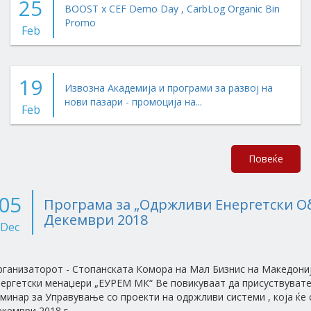
25
BOOST x CEF Demo Day , CarbLog Organic Bin
Promo
Feb
19
Извозна Академија и програми за развој на
нови пазари - промоција на...
Feb
Повеќе
05
Програма за „Одржливи Енергетски Об
Декември 2018
Dec
рганизаторот - Стопанската Комора на Мал Бизнис на Македони
нергетски менаџери „ЕУРЕМ МК“ Ве повикуваат да присуствувате
минар за Управување со проекти на одржливи системи , која ќе 
кември 2018 г.