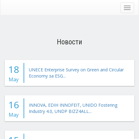
Skip
to
Toggl
main
navig
content
Новости
18
UNECE Enterprise Survey on Green and Circular
Economy за ESG...
May
16
INNOVA, EDIH INNOFEIT, UNIDO Fostering
Industry 4.0, UNDP BIZZ4ALL...
May