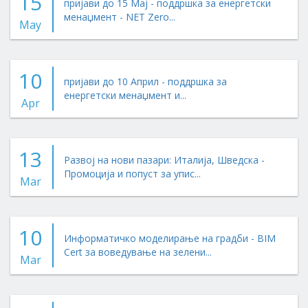
15
пријави до 15 Мај - поддршка за енергетски
менаџмент - NET Zero...
May
10
пријави до 10 Април - поддршка за
енергетски менаџмент и...
Apr
13
Развој на нови пазари: Италија, Шведска -
Промоција и попуст за упис...
Mar
10
Информатичко моделирање на градби - BIM
Cert за воведување на зелени...
Mar