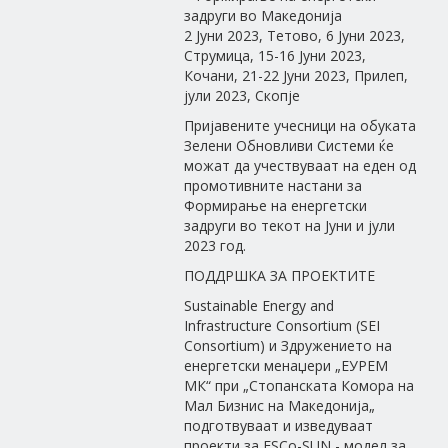
задруги во Македонија
2 Јуни 2023, Тетово, 6 Јуни 2023,
Струмица, 15-16 Јуни 2023,
Кочани, 21-22 Јуни 2023, Прилеп,
јули 2023, Скопје
Пријавените учесници на обуката
Зелени Обновливи Системи ќе
можат да учествуваат на еден од
промотивните настани за
Формирање на енергетски
задруги во текот на Јуни и јули
2023 год.
ПОДДРШКА ЗА ПРОЕКТИТЕ
Sustainable Energy and
Infrastructure Consortium (SEI
Consortium) и Здружението на
енергетски менаџери „ЕУРЕМ
МК“ при „Стопанската Комора на
Мал Бизнис на Македонија„
подготвуваат и изведуваат
проекти за ESCо-SUN - модел за