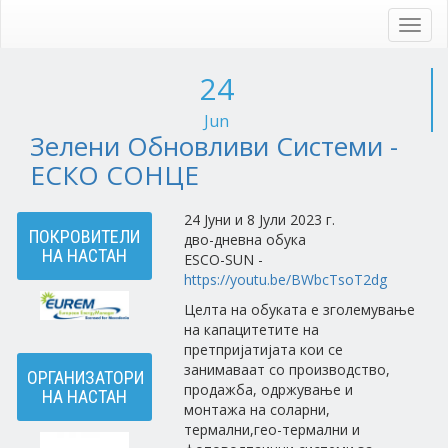
Skip
to
Toggl
main
navig
content
24
Jun
Зелени Обновливи Системи -
ЕСКО СОНЦЕ
24 Јуни и 8 Јули 2023 г.
ПОКРОВИТЕЛИ
дво-дневна обука
НА НАСТАН
ESCO-SUN -
https://youtu.be/BWbcTsoT2dg
Целта на обуката е зголемување
на капацитетите на
претпријатијата кои се
занимаваат со производство,
ОРГАНИЗАТОРИ
продажба, одржување и
НА НАСТАН
монтажа на соларни,
термални,гео-термални и