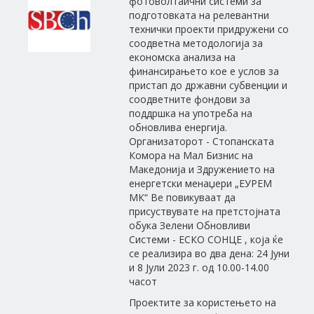
фотоволтаични системи за
подготовката на релевантни
технички проекти придружени со
соодветна методологија за
економска анализа на
финансирањето кое е услов за
пристап до државни субвенции и
соодветните фондови за
поддршка на употреба на
обновлива енергија.
Организаторот - Стопанската
Комора на Мал Бизнис на
Македонија и Здружението на
енергетски менаџери „ЕУРЕМ
МК“ Ве повикуваат да
присуствувате на претстојната
обука Зелени Обновливи
Системи - ЕСКО СОНЦЕ , која ќе
се реализира во два дена: 24 Јуни
и 8 Јули 2023 г. од 10.00-14.00
часот
Проектите за користењето на