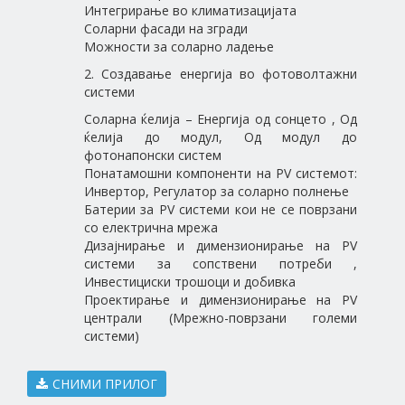
Интегрирање во климатизацијата
Соларни фасади на згради
Можности за соларно ладење
2. Создавање енергија во фотоволтажни
системи
Соларна ќелија – Енергија од сонцето , Од
ќелија до модул, Од модул до
фотонапонски систем
Понатамошни компоненти на PV системот:
Инвертор, Регулатор за соларно полнење
Батерии за PV системи кои не се поврзани
со електрична мрежа
Дизајнирање и димензионирање на PV
системи за сопствени потреби ,
Инвестициски трошоци и добивка
Проектирање и димензионирање на PV
централи (Мрежно-поврзани големи
системи)
СНИМИ ПРИЛОГ