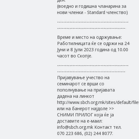
(воедно и годишна чланарина за
нови членки - Standard членство)
----------------------------------------------
--------------------------------------------
Време и место на одржување:
Работилницата ќе се одржи на 24
Јуни и 8 Јули 2023 година од 10.00
часот во Скопје.
----------------------------------------------
--------------------------------------------
Пријавување учество на
семинарот се врши со
пополнување на пријавата
дадена на линкот
http://www.sbch.org.mk/sites/default/fi
или на банерот најдоле >>
СНИМИ ПРИЛОГ која ќе ја
доставите на е-маил:
info@sbch.org.mk Контакт тел.
070 223 686, (02) 244 8077.