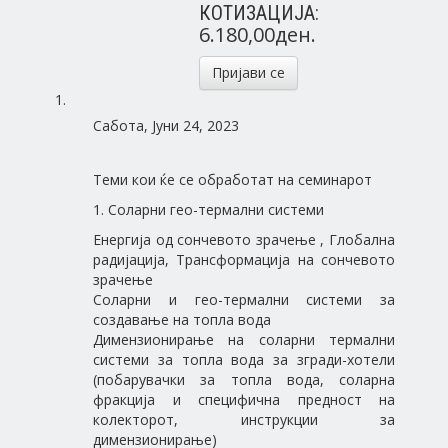
КОТИЗАЦИЈА:
6.180,00ден.
Пријави се
Сабота, Јуни 24, 2023
Теми кои ќе се обработат на семинарот
1. Соларни гео-термални системи
Енергија од сончевото зрачење , Глобална
радијација, Tрансформација на сончевото
зрачење
Соларни и гео-термални системи за
создавање на топла вода
Димензионирање на соларни термални
системи за топла вода за згради-хотели
(побарувачки за топла вода, соларна
фракција и специфична предност на
колекторот, инструкции за
димензионирање)