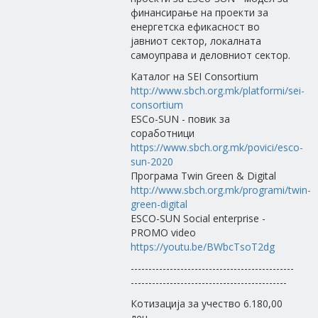
финансирање на проекти за
енергетска ефикасност во
јавниот сектор, локалната
самоуправа и деловниот сектор.
Каталог на SEI Consortium
http://www.sbch.org.mk/platformi/sei-
consortium
ESCo-SUN - повик за
соработници
https://www.sbch.org.mk/povici/esco-
sun-2020
Програма Twin Green & Digital
http://www.sbch.org.mk/programi/twin-
green-digital
ESCO-SUN Social enterprise -
PROMO video
https://youtu.be/BWbcTsoT2dg
----------------------------------------------
--------------------------------------------
Котизација за учество 6.180,00
ден.