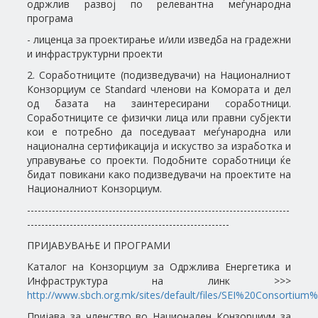
одржлив развој по релевантна меѓународна
програма
- лиценца за проектирање и/или изведба на градежни
и инфраструктурни проекти
2. Соработниците (подизведувачи) на Националниот
Конзорциум се Standard членови на Комората и дел
од базата на заинтересирани соработници.
Соработниците се физички лица или правни субјекти
кои е потребно да поседуваат меѓународна или
национална сертификација и искуство за изработка и
управување со проекти. Подобните соработници ќе
бидат повикани како подизведувачи на проектите на
Националниот Конзорциум.
--------------------------------------------------------------------------
---------------------------------------------------------
ПРИЈАВУВАЊЕ И ПРОГРАМИ
Каталог на Конзорциум за Одржлива Енергетика и
Инфраструктура на линк >>>
http://www.sbch.org.mk/sites/default/files/SEI%20Consortium%
Пријава за членство во Национален Конзорциум за