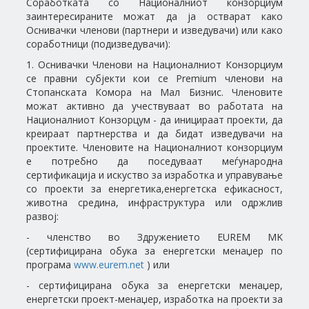
Соработката со Националниот конзорциум
заинтересираните можат да ја остварат како
Оснивачки членови (партнери и изведувачи) или како
соработници (подизведувачи):
1. Оснивачки Членови на Националниот Конзорциум
се правни субјекти кои се Premium членови на
Стопанската Комора на Мал Бизнис. Членовите
можат активно да учествуваат во работата на
Националниот Конзорцум - да иницираат проекти, да
креираат партнерства и да бидат изведувачи на
проектите. Членовите на Националниот конзорциум
е потребно да поседуваат меѓународна
сертификација и искуство за изработка и управување
со проекти за енергетика,енергетска ефикасност,
животна средина, инфраструктура или одржлив
развој:
- членство во Здружението EUREM MK
(сертифицирана обука за енергетски менаџер по
програма
www.eurem.net
) или
- сертифицирана обука за енергетски менаџер,
енергетски проект-менаџер, изработка на проекти за