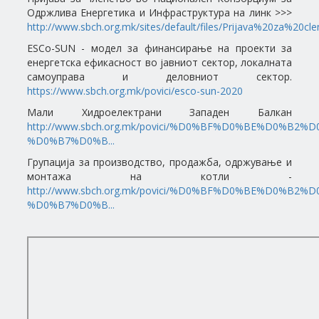
Одржлива Енергетика и Инфраструктура на линк >>>
http://www.sbch.org.mk/sites/default/files/Prijava%20za%20cl
ESCо-SUN - модел за финансирање на проекти за
енергетска ефикасност во јавниот сектор, локалната
самоуправа и деловниот сектор.
https://www.sbch.org.mk/povici/esco-sun-2020
Мали Хидроелектрани Западен Балкан
http://www.sbch.org.mk/povici/%D0%BF%D0%BE%D0%B2
%D0%B7%D0%B...
Групација за производство, продажба, одржување и
монтажа на котли -
http://www.sbch.org.mk/povici/%D0%BF%D0%BE%D0%B2
%D0%B7%D0%B...