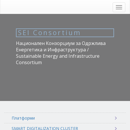
Skip
to
Toggl
main
navig
content
SEI Consortium
Национален Конзорциум за Одржлива
Енергетика и Инфраструктура /
Sustainable Energy and Infrastructure
Consortium
Платформи
SMART DIGITALIZATION CLUSTER