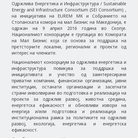
Одржлива Енергетика и Инфраструктура / Sustainable
Energy and Infrastructure Consortium (SEI Consortium) ,
на иницијатива на EUREM MK и Собранието на
Стопанската комора на мал бизнис на Македонија, е
одржан на 9 април 2016 година во Скопје.
Националниот конзорциум е групација во Комората
на Мал Бизнис која се основа за поддршка на
претстојните локални, регионални и проекти од
интерес на членките.
Националниот конзорциум за одржлива енергетика и
инфраструктура повикува за поддршка на
иницијативата и учество од заинтересирани
приватни компании, финансиски организации, јавни
институции, останати организации и засегнати
страни инволвирани во подготовка и реализација на
проекти за одржлив развој, животна средина,
енергетска ефикасност и обновливи извори на
енергија и/или подготовка и реализација на
институционална рамка за политиките на одржлив
развој, екологија, енергетика и енергетска
ефикасност.