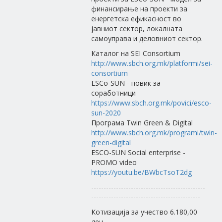
финансирање на проекти за
енергетска ефикасност во
јавниот сектор, локалната
самоуправа и деловниот сектор.
Каталог на SEI Consortium
http://www.sbch.org.mk/platformi/sei-
consortium
ESCo-SUN - повик за
соработници
https://www.sbch.org.mk/povici/esco-
sun-2020
Програма Twin Green & Digital
http://www.sbch.org.mk/programi/twin-
green-digital
ESCO-SUN Social enterprise -
PROMO video
https://youtu.be/BWbcTsoT2dg
----------------------------------------------
--------------------------------------------
Котизација за учество 6.180,00
ден.