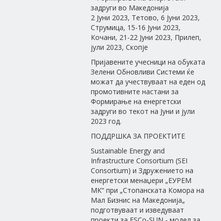
задруги во Македонија
2 Јуни 2023, Тетово, 6 Јуни 2023,
Струмица, 15-16 Јуни 2023,
Кочани, 21-22 Јуни 2023, Прилеп,
јули 2023, Скопје
Пријавените учесници на обуката
Зелени Обновливи Системи ќе
можат да учествуваат на еден од
промотивните настани за
Формирање на енергетски
задруги во текот на Јуни и јули
2023 год.
ПОДДРШКА ЗА ПРОЕКТИТЕ
Sustainable Energy and
Infrastructure Consortium (SEI
Consortium) и Здружението на
енергетски менаџери „ЕУРЕМ
МК“ при „Стопанската Комора на
Мал Бизнис на Македонија„
подготвуваат и изведуваат
проекти за ESCо-SUN - модел за