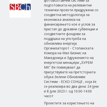
фотоволтаични системи за
подготовката на релевантни
технички проекти придружени со
соодветна методологија за
економска анализа на
финансирањето кое е услов за
пристап до државни субвенции и
соодветните фондови за
поддршка на употреба на
обновлива енергија.
Организаторот - Стопанската
Комора на Мал Бизнис на
Македонија и Здружението на
енергетски менаџери „ЕУРЕМ
МК“ Ве повикуваат да
присуствувате на претстојната
обука Зелени Обновливи
Системи - ЕСКО СОНЦЕ , која ќе
се реализира во два дена: 24 Јуни
и 8 Јули 2023 г. од 10.00-14.00
часот
Проектите за користењето на