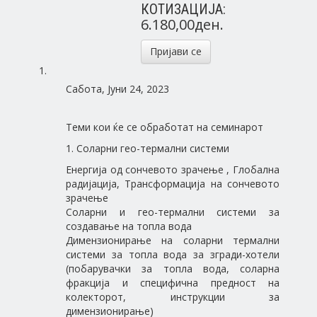
КОТИЗАЦИЈА:
6.180,00ден.
Пријави се
Сабота, Јуни 24, 2023
Теми кои ќе се обработат на семинарот
1. Соларни гео-термални системи
Енергија од сончевото зрачење , Глобална
радијација, Tрансформација на сончевото
зрачење
Соларни и гео-термални системи за
создавање на топла вода
Димензионирање на соларни термални
системи за топла вода за згради-хотели
(побарувачки за топла вода, соларна
фракција и специфична предност на
колекторот, инструкции за
димензионирање)