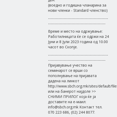
(воедно и годишна чланарина за
нови членки - Standard членство)
----------------------------------------------
--------------------------------------------
Време и место на одржување:
Работилницата ќе се одржи на 24
Јуни и 8 Јули 2023 година од 10.00
часот во Скопје.
----------------------------------------------
--------------------------------------------
Пријавување учество на
семинарот се врши со
пополнување на пријавата
дадена на линкот
http://www.sbch.org.mk/sites/default/fi
или на банерот најдоле >>
СНИМИ ПРИЛОГ која ќе ја
доставите на е-маил:
info@sbch.org.mk Контакт тел.
070 223 686, (02) 244 8077.