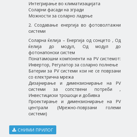
Интегрирање во климатизацијата
Соларни фасади на згради
Можности за соларно ладење
2. Создавање енергија во фотоволтажни
системи
Соларна ќелија – Енергија од сонцето , Од
ќелија до модул, Од модул до
фотонапонски систем
Понатамошни компоненти на PV системот:
Инвертор, Регулатор за соларно полнење
Батерии за PV системи кои не се поврзани
со електрична мрежа
Дизајнирање и димензионирање на PV
системи за сопствени потреби ,
Инвестициски трошоци и добивка
Проектирање и димензионирање на PV
централи (Мрежно-поврзани големи
системи)
СНИМИ ПРИЛОГ