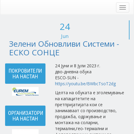
Skip
to
Toggl
main
navig
content
24
Jun
Зелени Обновливи Системи -
ЕСКО СОНЦЕ
24 Јуни и 8 Јули 2023 г.
ПОКРОВИТЕЛИ
дво-дневна обука
НА НАСТАН
ESCO-SUN -
https://youtu.be/BWbcTsoT2dg
Целта на обуката е зголемување
на капацитетите на
претпријатијата кои се
занимаваат со производство,
ОРГАНИЗАТОРИ
продажба, одржување и
НА НАСТАН
монтажа на соларни,
термални,гео-термални и