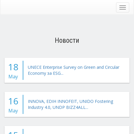
Skip
to
Toggl
main
navig
content
Новости
18
UNECE Enterprise Survey on Green and Circular
Economy за ESG...
May
16
INNOVA, EDIH INNOFEIT, UNIDO Fostering
Industry 4.0, UNDP BIZZ4ALL...
May