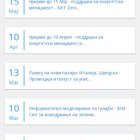
15
пријави до 15 Мај - поддршка за енергетски
менаџмент - NET Zero...
May
10
пријави до 10 Април - поддршка за
енергетски менаџмент и...
Apr
13
Развој на нови пазари: Италија, Шведска -
Промоција и попуст за упис...
Mar
10
Информатичко моделирање на градби - BIM
Cert за воведување на зелени...
Mar