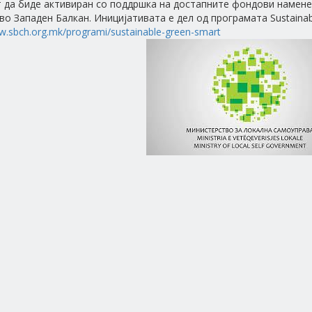
 да биде активиран со поддршка на достапните фондови наменет
во Западен Балкан. Иницијативата е дел од програмата Sustainab
w.sbch.org.mk/programi/sustainable-green-smart