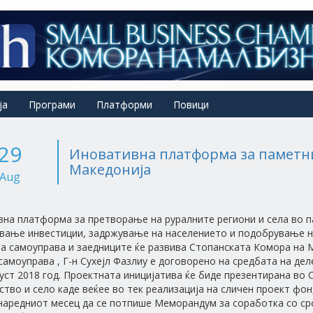
ја
Програми
Платформи
Повици
29
Иновативна платформа за паметн
Македонија
Aug
на платформа за претворање на руралните региони и села во п
вање инвестиции, задржување на населението и подобрување н
а самоуправа и заедниците ќе развива Стопанската Комора на 
самоуправа , Г-н Сухејл Фазлиу е договорено на средбата на де
густ 2018 год. Проектната иницијатива ќе биде презентирана во 
ство и село каде веќее во тек реализација на сличен проект фон
наредниот месец да се потпише Меморандум за соработка со ср