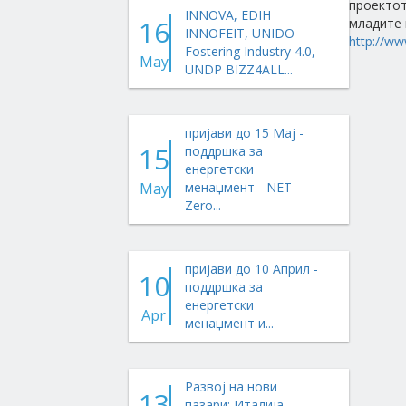
проектот
INNOVA, EDIH
16
младите 
INNOFEIT, UNIDO
http://ww
Fostering Industry 4.0,
May
UNDP BIZZ4ALL...
пријави до 15 Мај -
15
поддршка за
енергетски
May
менаџмент - NET
Zero...
пријави до 10 Април -
10
поддршка за
енергетски
Apr
менаџмент и...
Развој на нови
13
пазари: Италија,