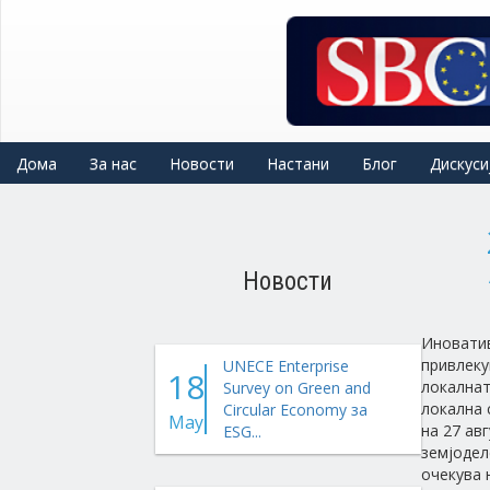
Skip
to
main
content
Дома
За нас
Новости
Настани
Блог
Дискуси
Новости
Иноватив
привлеку
UNECE Enterprise
18
локалнат
Survey on Green and
локална 
Circular Economy за
May
на 27 ав
ESG...
земјодел
очекува 