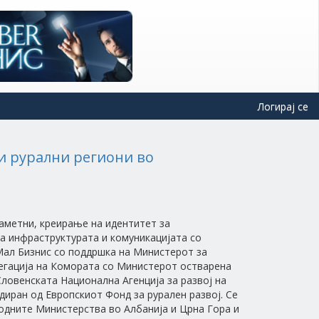
Логирај се
и рурални региони во
аметни, креирање на идентитет за
а инфраструктурата и комуникацијата со
Мал Бизнис со поддршка на Министерот за
легација на Комората со Министерот остварена
Словенската Национална Агенција за развој на
диран од Европскиот Фонд за рурален развој. Се
одните Министерства во Албанија и Црна Гора и