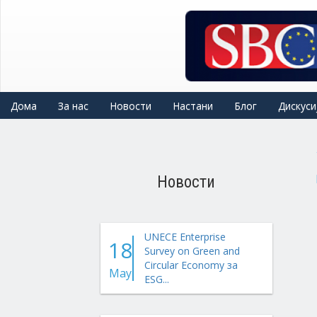
Skip
to
main
content
Дома
За нас
Новости
Настани
Блог
Дискуси
Новости
UNECE Enterprise
18
Survey on Green and
Circular Economy за
May
ESG...