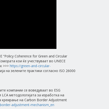
olicy Coherence for Green and Circular
а Комората кои ќе учествуваат во UNECE
нк >>>
https://green-and-circular-
ја на зелените практики согласно ISO 26000
ите компании се воведуваат во ESG
) и LCA методологијата за изработка на
а креирање на Carbon Border Adjustment
n-border-adjustment-mechanism_en