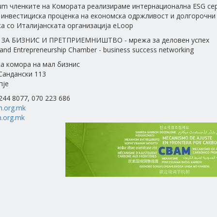
um членките на Комората реализираме интернационална ESG сер
 инвестициска проценка на економска одржливост и долгорочни
а со Италијанската организација eLoop
ЗА БИЗНИС И ПРЕТПРИЕМНИШТВО - мрежа за деловен успех
and Entrepreneurship Chamber - business success networking
а комора на мал бизнис
 Сандански 113
пје
 244 8077, 070 223 686
h.org.mk
.org.mk