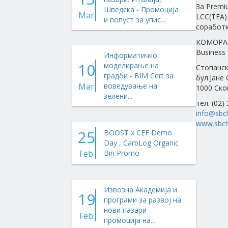
За Premi
Шведска - Промоција
Mar
LCC(TEA)
и попуст за упис...
соработк
КОМОРА 
Business 
Информатичко
10
моделирање на
Стопанск
градби - BIM Cert за
бул.Јане
Mar
воведување на
1000 Ско
зелени...
тел. (02)
info@sbc
www.sbch
25
BOOST x CEF Demo
Day , CarbLog Organic
Feb
Bin Promo
Извозна Академија и
19
програми за развој на
нови пазари -
Feb
промоција на...