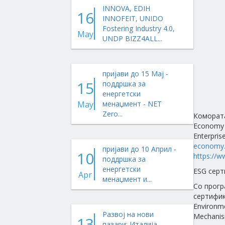
INNOVA, EDIH
16
INNOFEIT, UNIDO
Fostering Industry 4.0,
May
UNDP BIZZ4ALL...
пријави до 15 Мај -
15
поддршка за
енергетски
May
менаџмент - NET
Zero...
Комората
Economy 
Enterpris
economy.
пријави до 10 Април -
10
https://w
поддршка за
енергетски
ESG серт
Apr
менаџмент и...
Со прогр
сертифика
Environm
Развој на нови
Mechanis
13
пазари: Италија,