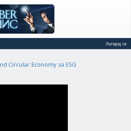
Логирај се
nd Circular Economy за ESG