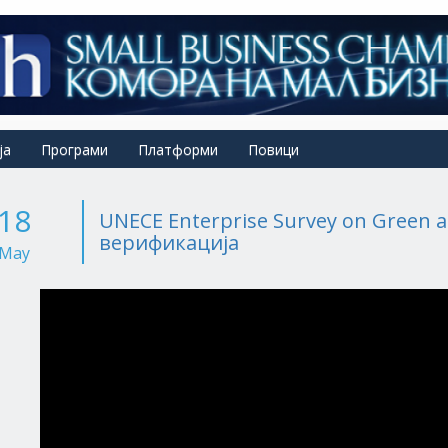
ја
Програми
Платформи
Повици
18
UNECE Enterprise Survey on Green a
верификација
May