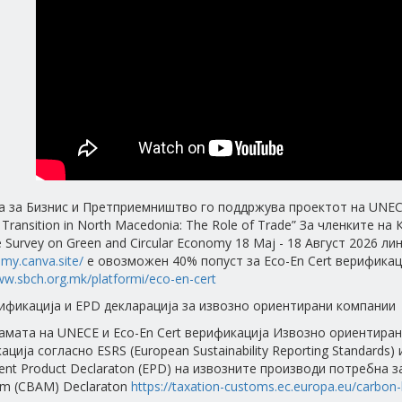
 за Бизнис и Претприемништво го поддржува проектот на UNECE “P
Transition in North Macedonia: The Role of Trade” За членките н
e Survey on Green and Circular Economy 18 Мај - 18 Август 2026 ли
my.canva.site/
е овозможен 40% попуст за Eco-En Cert верификаци
ww.sbch.org.mk/platformi/eco-en-cert
ификација и EPD декларација за извозно ориентирани компании
амата на UNECE и Eco-En Cert верификација Извозно ориентиран
ција согласно ESRS (European Sustainability Reporting Standards
ent Product Declaraton (EPD) на извозните производи потребна з
m (CBAM) Declaraton
https://taxation-customs.ec.europa.eu/carbo