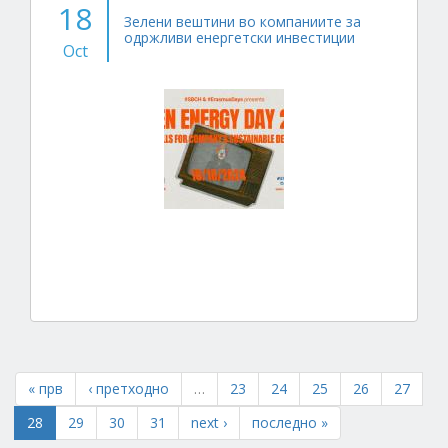
18
Зелени вештини во компаниите за
одржливи енергетски инвестиции
Oct
« прв
‹ претходно
…
23
24
25
26
27
28
29
30
31
next ›
последно »