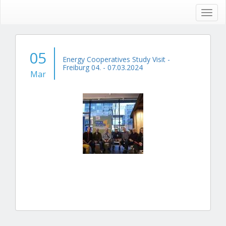
Skip
to
Toggl
main
navig
content
05
Energy Cooperatives Study Visit -
Freiburg 04. - 07.03.2024
Mar