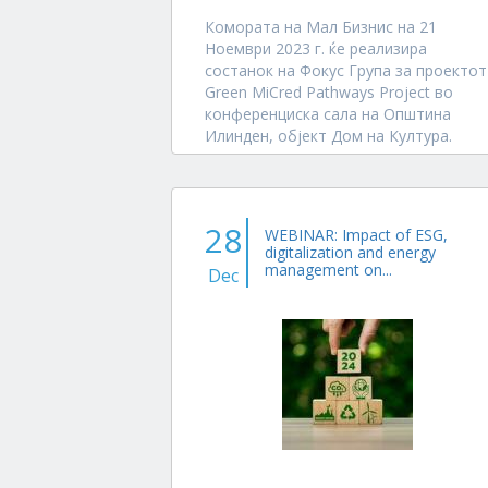
Комората на Мал Бизнис на 21
Ноември 2023 г. ќе реализира
состанок на Фокус Група за проектот
Green MiCred Pathways Project во
конференциска сала на Општина
Илинден, објект Дом на Култура.
Заинтересираните поединци,
организации, институции, општини,
компании ги...
28
WEBINAR: Impact of ESG,
digitalization and energy
management on...
Dec