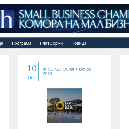
ја
Програми
Платформи
Повици
10
@ COP28, Dubai + Davos
2024
Dec