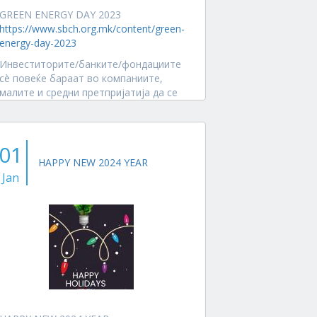
GREEN ENERGY DAY 2023
https://www.sbch.org.mk/content/green-
energy-day-2023
Инвеститорите/банките/фондациите
сè повеќе бараат во компаниите,
малите и средни претпријатија да се
вклучат еколошките...
01
HAPPY NEW 2024 YEAR
Jan