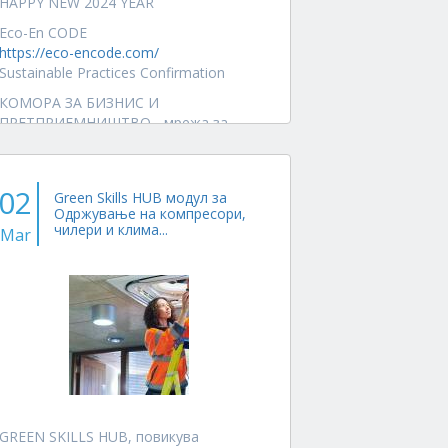
HAPPY NEW 2024 YEAR
Eco-En CODE
https://eco-encode.com/
Sustainable Practices Confirmation
КОМОРА ЗА БИЗНИС И
ПРЕТПРИЕМНИШТВО - мрежа за
деловен успех
Business and Entrepreneurship
Chamber - business...
02
Green Skills HUB модул за
Одржување на компресори,
чилери и клима...
Mar
GREEN SKILLS HUB, повикува