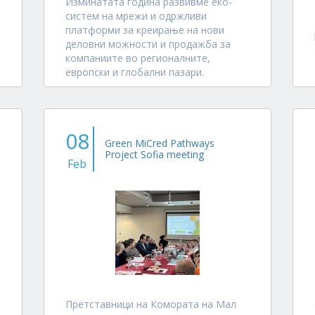
Изминатата година развивме еко-
систем на мрежи и одржливи
платформи за креирање на нови
деловни можности и продажба за
компаниите во регионалните,
европски и глобални пазари.
Воспоставивме мрежа на ESG
верификатори и го воспоставивме
ECO-ENCODE брендот за потврда
08
на...
Green MiCred Pathways
Project Sofia meeting
Feb
Претставници на Комората на Мал