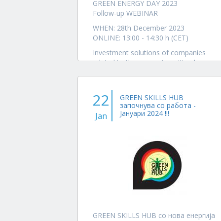
GREEN ENERGY DAY 2023
Follow-up WEBINAR
WHEN: 28th December 2023
ONLINE: 13:00 - 14:30 h (CET)
Investment solutions of companies
related to the energy transition have
primarily focused on what is called
"standard decarbonization -
Decarbonization 1.0...
22
GREEN SKILLS HUB
започнува со работа -
Јануари 2024 !!!
Jan
GREEN SKILLS HUB со нова енергија