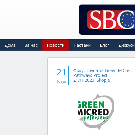
Skip
to
main
content
Дома
За нас
Новости
Настани
Блог
Дискуси
21
Фокус група за Green MiCred
Pathways Project ;
21.11.2023, Skopje
Nov