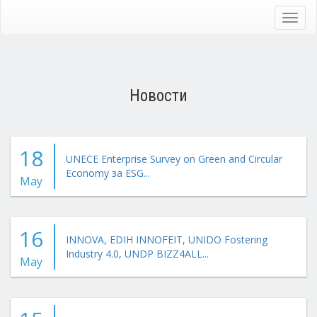
Skip
to
Toggl
main
navig
content
Новости
18
UNECE Enterprise Survey on Green and Circular
Economy за ESG...
May
16
INNOVA, EDIH INNOFEIT, UNIDO Fostering
Industry 4.0, UNDP BIZZ4ALL...
May