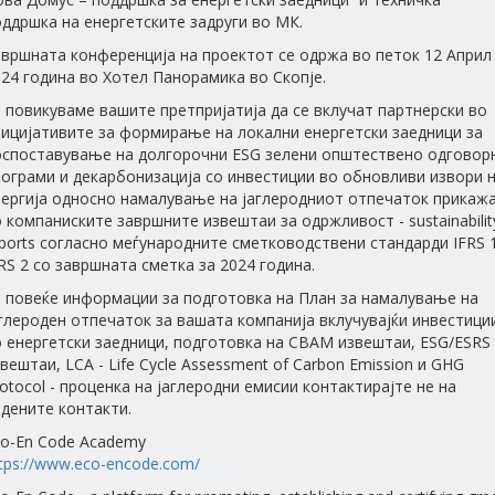
ддршка на енергетските задруги во МК.
авршната конференција на проектот се одржа во петок 12 Април
24 година во Хотел Панорамика во Скопје.
 повикуваме вашите претпријатија да се вклучат партнерски во
ницијативите за формирање на локални енергетски заедници за
оспоставување на долгорочни ESG зелени општествено одговор
ограми и декарбонизација со инвестиции во обновливи извори 
нергија односно намалување на јаглеродниот отпечаток прикаж
 компаниските завршните извештаи за одржливост - sustainabilit
ports согласно меѓународните сметководствени стандарди IFRS 
RS 2 со завршната сметка за 2024 година.
а повеќе информации за подготовка на План за намалување на
глероден отпечаток за вашата компанија вклучувајќи инвестици
о енергетски заедници, подготовка на CBAM извештаи, ESG/ESRS
вештаи, LCA - Life Cycle Assessment of Carbon Emission и GHG
otocol - проценка на јаглеродни емисии контактирајте не на
дените контакти.
co-En Code Academy
tps://www.eco-encode.com/