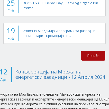
25
BOOST x CEF Demo Day , CarbLog Organic Bin
Promo
Feb
19
Извозна Академија и програми за развој на
нови пазари - промоција на...
Feb
Повеќе
12
Конференција на Мрежа на
енергетски заедници - 12 Април 2024
Apr
омората на Мал Бизнис е членка на Македонската мрежа на
ергетски заедници и експертите - енергетски менаџери од EURE
umni MK при Комората се активни учесници на проектот “Ностра
ва Домус – поддршка за енергетски заедници” и техничка