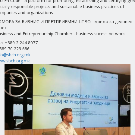
o-En Code - a platform for promoting, establishing and certifying gre
cially responsible projects and sustainable business practices of
mpanies and organizations
ОМОРА ЗА БИЗНИС И ПРЕТПРИЕМНИШТВО - мрежа за деловен
пех
siness and Entreprenurship Chamber - business sucess network
л. +389 2 244 8077,
389 70 223 686
fo@sbch.org.mk
ww.sbch.org.mk