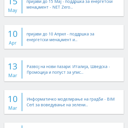
15
пријави до 15 Мај - поддршка за енергетски
менаџмент - NET Zero...
May
10
пријави до 10 Април - поддршка за
енергетски менаџмент и...
Apr
13
Развој на нови пазари: Италија, Шведска -
Промоција и попуст за упис...
Mar
10
Информатичко моделирање на градби - BIM
Cert за воведување на зелени...
Mar