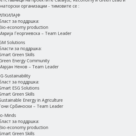
наторски организации - тимовите се :
ИЛКИЛАЈФ
бласт за поддршка:
Bio-economy production
Марија Георгиевска – Team Leader
GM Solutions
бласти за поддршка:
Smart Green Skills
Green Energy Community
Марјан Ненов – Team Leader
G-Sustainability
бласт за поддршка:
Smart ESG Solutions
Smart Green Skills
Sustainable Energy in Agriculture
Тони Србиноски – Team Leader
co-Minds
бласт за поддршка:
Bio-economy production
Smart Green Skills