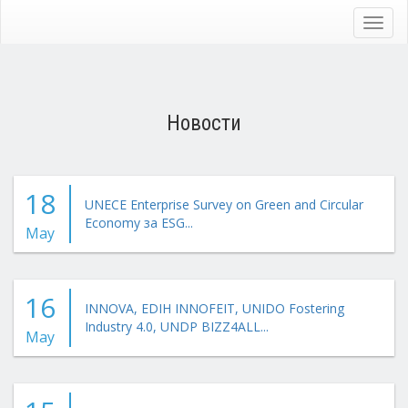
Skip
to
Toggl
main
navig
content
Новости
18
UNECE Enterprise Survey on Green and Circular
Economy за ESG...
May
16
INNOVA, EDIH INNOFEIT, UNIDO Fostering
Industry 4.0, UNDP BIZZ4ALL...
May