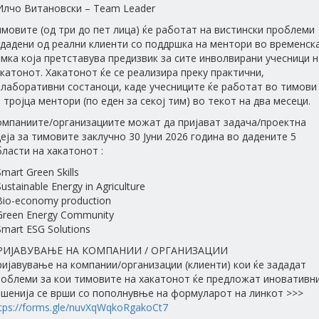
 Илчо Витановски – Team Leader
мовите (од три до пет лица) ќе работат на вистински проблеми
ададени од реални клиенти со поддршка на ментори во временск
мка која претставува предизвик за сите инволвирани учесници н
катонот. Хакатонот ќе се реализира преку практични,
олаборативни состаноци, каде учесниците ќе работат во тимови
 тројца ментори (по еден за секој тим) во текот на два месеци.
омпаниите/организациите можат да пријават задача/проектна
еја за тимовите заклучно 30 Јуни 2026 година во дадените 5
ласти на хакатонот :
Smart Green Skills
Sustainable Energy in Agriculture
Bio-economy production
Green Energy Community
Smart ESG Solutions
РИЈАВУВАЊЕ НА КОМПАНИИ / ОРГАНИЗАЦИИ
ијавување на компании/организации (клиенти) кои ќе зададат
роблеми за кои тимовите на хакатонот ќе предложат иновативн
ешенија се врши со пополнувње на формуларот на линкот >>>
tps://forms.gle/nuvXqWqkoRgakoCt7