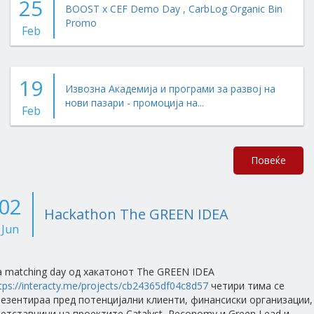
25
BOOST x CEF Demo Day , CarbLog Organic Bin
Promo
Feb
19
Извозна Академија и програми за развој на
нови пазари - промоција на...
Feb
Повеќе
02
Hackathon The GREEN IDEA
Jun
 matching day од хакатонот The GREEN IDEA
tps://interacty.me/projects/cb24365df04c8d57
четири тима се
езентираа пред потенцијални клиенти, финансиски организации,
етставници на проектите Catalyst, Reconomy и Green Lead и