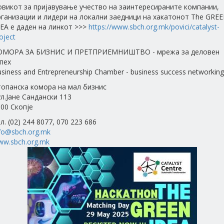
овикот за пријавување учество на заинтересираните компании,
ганизации и лидери на локални заедници на хакатонот The GRE
EA е даден на линкот >>>
https://www.sbch.org.mk/povici/catalyst-
oject
ОМОРА ЗА БИЗНИС И ПРЕТПРИЕМНИШТВО - мрежа за деловен
пех
siness and Entrepreneurship Chamber - business success networking
топанска комора на мал бизнис
л.Јане Сандански 113
00 Скопје
л. (02) 244 8077, 070 223 686
fo@sbch.org.mk
ww.sbch.org.mk