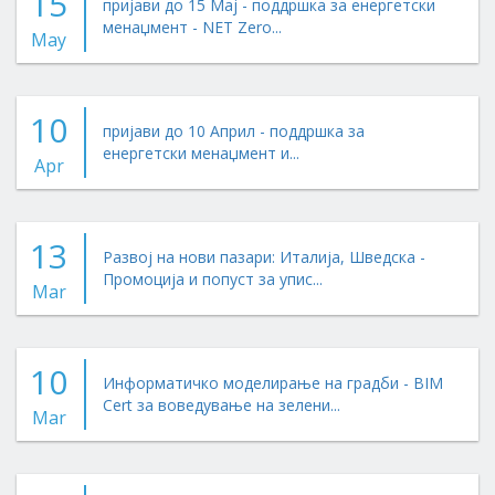
15
пријави до 15 Мај - поддршка за енергетски
менаџмент - NET Zero...
May
10
пријави до 10 Април - поддршка за
енергетски менаџмент и...
Apr
13
Развој на нови пазари: Италија, Шведска -
Промоција и попуст за упис...
Mar
10
Информатичко моделирање на градби - BIM
Cert за воведување на зелени...
Mar