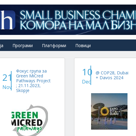
ја
Програми
Платформи
Повици
10
Фокус група за
@ COP28, Dubai
21
Green MiCred
+ Davos 2024
Pathways Project
Dec
; 21.11.2023,
Nov
Skopje