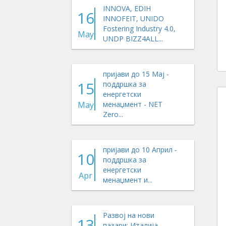
INNOVA, EDIH
16
INNOFEIT, UNIDO
Fostering Industry 4.0,
May
UNDP BIZZ4ALL...
пријави до 15 Мај -
15
поддршка за
енергетски
May
менаџмент - NET
Zero...
пријави до 10 Април -
10
поддршка за
енергетски
Apr
менаџмент и...
Развој на нови
13
пазари: Италија,