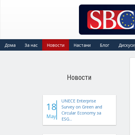
Skip
to
main
content
Дома
За нас
Новости
Настани
Блог
Дискуси
Новости
UNECE Enterprise
18
Survey on Green and
Circular Economy за
May
ESG...