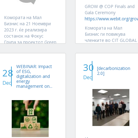
GROW @ COP Finals and
Gala Ceremony
Комората на Мал
https://www.webit.org/gro
Бизнис на 21 Ноември
Комората на Мал
2023 г. ќе реализира
Бизнис ги повикува
состанок на Фокус
членките во CIT GLOBAL
Група за проектот Green
CLUB SMART и
MiCred Pathways Project
DIGITALIZATION
во конференциска сала
CLUSTER за поддршка
на Општина Илинден,
30
на претстојните...
WEBINAR: Impact
објект Дом на Култура.
[decarbonization
28
of ESG,
2.0]
Заинтересираните
digitalization and
Dec
energy
поединци, организации,
Dec
management on...
институции, општини,
компании ги...