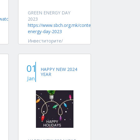
GREEN ENERGY DAY
watcop/finals.php
2023
https://www.sbch.org.mk/content/green-
energy-day-2023
Инвеститорите/
банките/фондациите сè
повеќе бараат во
компаниите, малите и
01
средни претпријатија да
HAPPY NEW 2024
се вклучат еколошките...
YEAR
Jan