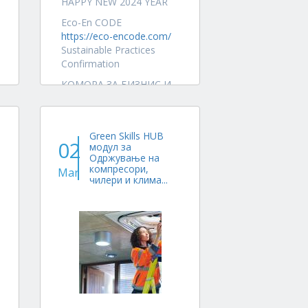
HAPPY NEW 2024 YEAR
Eco-En CODE
https://eco-encode.com/
Sustainable Practices
Confirmation
КОМОРА ЗА БИЗНИС И
ПРЕТПРИЕМНИШТВО -
мрежа за деловен успех
Business and
Green Skills HUB
Entrepreneurship
02
модул за
Chamber - business...
Одржување на
компресори,
Mar
чилери и клима...