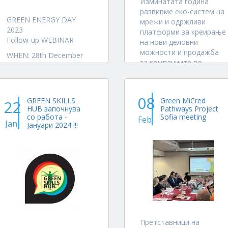
Изминатата година
развивме еко-систем на
GREEN ENERGY DAY
мрежи и одржливи
2023
платформи за креирање
Follow-up WEBINAR
на нови деловни
можности и продажба
WHEN: 28th December
за компаниите во
2023
регионалните, европски
ONLINE: 13:00 - 14:30 h
и глобални пазари.
(CET)
08
Воспоставивме мрежа
GREEN SKILLS
Green MiCred
Investment solutions of
22
на ESG верификатори и
HUB започнува
Pathways Project
companies related to the
со работа -
Sofia meeting
го воспоставивме ECO-
Feb
energy transition have
Jan
Јануари 2024 !!!
ENCODE брендот за
primarily focused on what
потврда на...
is called "standard
decarbonization -
Decarbonization 1.0...
Претставници на