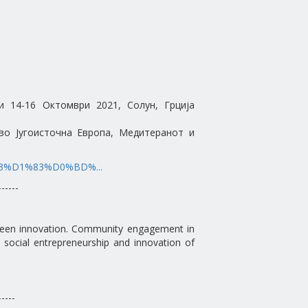
и 14-16 Октомври 2021, Солун, Грција
во Југоисточна Европа, Медитеранот и
%93%D1%83%D0%BD%...
------
reen innovation. Community engagement in
social entrepreneurship and innovation of
-----