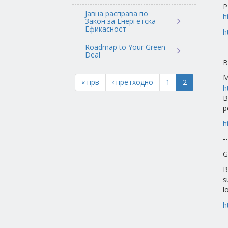
P
Јавна расправа по
h
Закон за Енергетска
Ефикасност
h
Roadmap to Your Green
--
Deal
B
М
« прв
‹ претходно
1
2
h
B
р
h
--
G
B
s
l
h
--