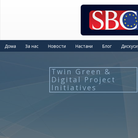
Skip
to
main
content
Дома
За нас
Новости
Настани
Блог
Дискуси
Twin Green &
Digital Project
Initiatives