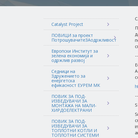
C
Catalyst Project
П
д
ПОВИЦИ за проект
ПотрошувачитеЗАодржливост
п
с
Европски Институт за
зелена економија и
--
одржлив развој
E
A
Седници на
Здружението за
c
енергетска
ефикасност ЕУРЕМ МК
h
--
ПОВИК ЗА ПОД-
ИЗВЕДУВАЧИ ЗА
S
МОНТАЖА НА МАЛИ-
ХИРДОЕЛЕКТРАНИ
S
c
ПОВИК ЗА ПОД-
ИЗВЕДУВАЧИ ЗА
i
ТОПЛОТНИ КОТЛИ И
a
ТОПЛОТНИ СИСТЕМИ