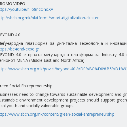
ROMO VIDEO
ttps://youtu.be/rTo8ncOhoXA
ttp://sbch.org.mk/platformi/smart-digitalization-cluster
---------------------------------------------------------------------------------------
EYOND 4.0
еѓународна платформа за дигитална технологија и иноваци
ttps://be4ond-expo.gr
EYOND 4.0 е првата меѓународна платформа за Industry 4.0 
егионот MENA (Middle East and North Africa)
ttps://www.sbch.org.mk/povici/beyond-40-%D0%BC%D0%B5%D1
-----------------------------------------------------------------------------------------
reen Social Entrepreneurship
usinesses need to change towards sustainable development and g
ustainable environment development projects should support green 
ocal youth and socially vulnerable groups.
ttps://www.sbch.org.mk/content/green-social-entrepreneurship
-----------------------------------------------------------------------------------------