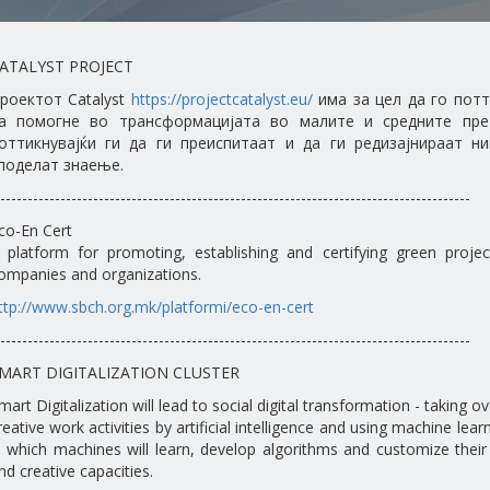
ATALYST PROJECT
роектот Catalyst
https://projectcatalyst.eu/
има за цел да го потт
а помогне во трансформацијата во малите и средните прет
оттикнувајќи ги да ги преиспитаат и да ги редизајнираат н
поделат знаење.
--------------------------------------------------------------------------------------
co-En Cert
 platform for promoting, establishing and certifying green projec
ompanies and organizations.
ttp://www.sbch.org.mk/platformi/eco-en-cert
--------------------------------------------------------------------------------------
MART DIGITALIZATION CLUSTER
mart Digitalization will lead to social digital transformation - taking 
reative work activities by artificial intelligence and using machine lear
n which machines will learn, develop algorithms and customize thei
nd creative capacities.