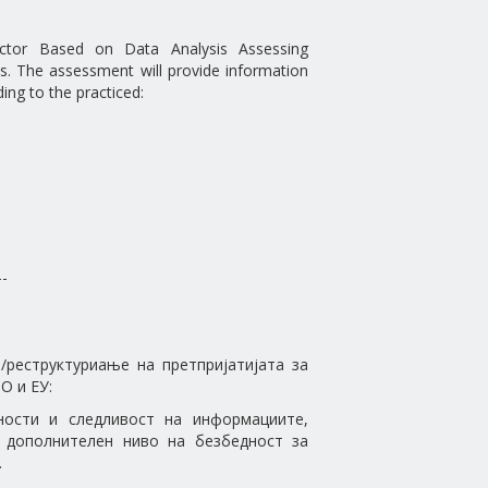
ector Based on Data Analysis Assessing
es. The assessment will provide information
ing to the practiced:
--
реструктуриање на претпријатијата за
О и ЕУ:
тности и следливост на информациите,
а дополнителен ниво на безбедност за
.