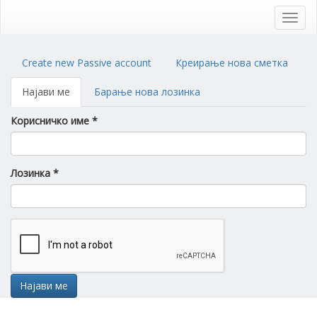
Skip
to
Toggl
main
navig
content
Primary
Create new Passive account
Креирање нова сметка
tabs
Најави ме
(active
Барање нова лозинка
tab)
Корисничко име
*
Лозинка
*
Најави ме