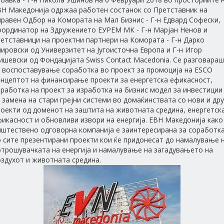
ВН Македонија одржаа работен состанок со Претставник на
равен Одбор на Комората на Мал Бизнис - Г-н Едвард Софески,
оординатор на Здружението ЕУРЕМ МК - Г-н Марјан Ненов и
етставници на проектни партнери на Комората - Г-н Дарко
ировски од Универзитет на Југоисточна Европа и Г-н Игор
шевски од Фондацијата Swiss Contact Macedonia. Се разговара
а воспоставување соработка во проект за промоција на ESCO
онцептот на финансирање проекти за енергетска ефикасност,
работка на проект за изработка на бизнис модел за инвестиции
 замена на стари грејни системи во домаќинствата со нови и дру
роекти од доменот на заштита на животната средина, енергетск
икасност и обновливи извори на енергија. ЕВН Македонија како
пштествено одговорна компанија е заинтересирана за соработк
о сите презентирани проекти кои ќе придонесат до намалување 
отрошувачката на енергија и намалување на загадувањето на
здухот и животната средина.