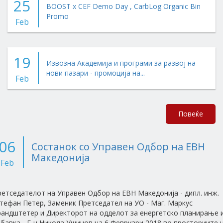
25
BOOST x CEF Demo Day , CarbLog Organic Bin
Promo
Feb
19
Извозна Академија и програми за развој на
нови пазари - промоција на...
Feb
Повеќе
06
Состанок со Управен Одбор на ЕВН
Македонија
Feb
етседателот на Управен Одбор на ЕВН Македонија - дипл. инж.
тефан Петер, Заменик Претседател на УО - Маг. Маркус
рандштетер и Директорот на одделот за енергетско планирање 
бавка - Г-н Никола Ушинов на 6 Февруари 2018 во просториите 