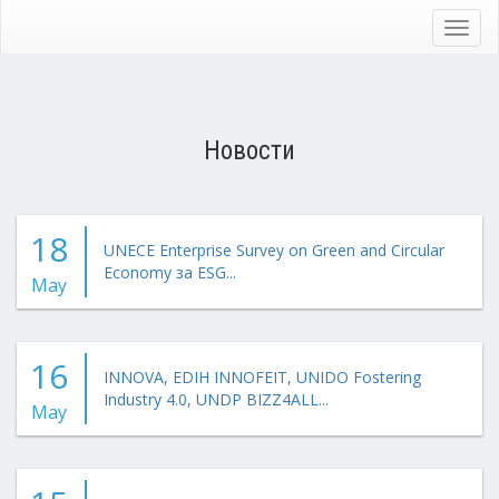
Skip
to
Toggl
main
navig
content
Новости
18
UNECE Enterprise Survey on Green and Circular
Economy за ESG...
May
16
INNOVA, EDIH INNOFEIT, UNIDO Fostering
Industry 4.0, UNDP BIZZ4ALL...
May