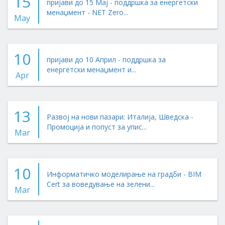
15
пријави до 15 Мај - поддршка за енергетски
менаџмент - NET Zero...
May
10
пријави до 10 Април - поддршка за
енергетски менаџмент и...
Apr
13
Развој на нови пазари: Италија, Шведска -
Промоција и попуст за упис...
Mar
10
Информатичко моделирање на градби - BIM
Cert за воведување на зелени...
Mar