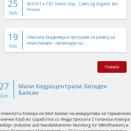
25
BOOST x CEF Demo Day , CarbLog Organic Bin
Promo
Feb
19
Извозна Академија и програми за развој на
нови пазари - промоција на...
Feb
Повеќе
27
Мали Хидроцентрали Западен
Балкан
Jun
топанската Комора на Мал Бизнис на иницијатива на Германскио
ехнички Клуб во соработка со Индустриската Стопанска Комора 
нберг (Industrie und Nandelskammer Nürnberg für Mittelfranken) и
joor Engeneering Management на 27 Јуни реализираше деловна