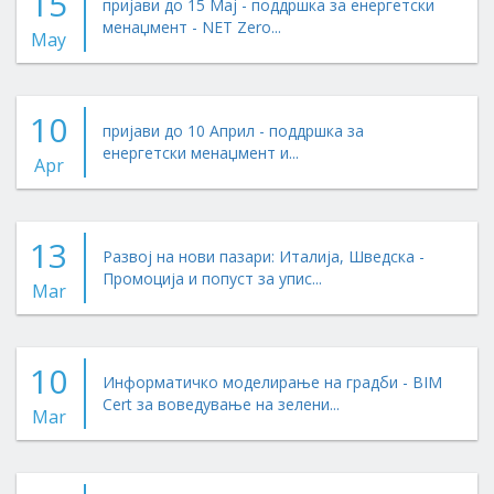
15
пријави до 15 Мај - поддршка за енергетски
менаџмент - NET Zero...
May
10
пријави до 10 Април - поддршка за
енергетски менаџмент и...
Apr
13
Развој на нови пазари: Италија, Шведска -
Промоција и попуст за упис...
Mar
10
Информатичко моделирање на градби - BIM
Cert за воведување на зелени...
Mar