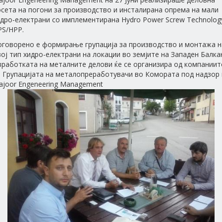
сета на погони за производство и инсталирана опрема на мали
идро-електрани со имплементирана Hydro Power Screw Technolog
PS/HPP.
оговорено е формирање групација за производство и монтажа н
ој тип хидро-електрани на локации во земјите на Западен Балка
зработката на металните делови ќе се организира од компаниит
а Групацијата на металопреработувачи во Комората под надзор 
ajoor Engeneering Management