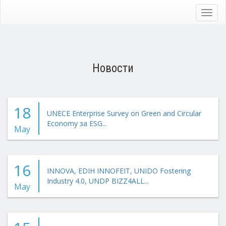
Skip
to
Toggl
main
navig
content
Новости
18
UNECE Enterprise Survey on Green and Circular
Economy за ESG...
May
16
INNOVA, EDIH INNOFEIT, UNIDO Fostering
Industry 4.0, UNDP BIZZ4ALL...
May