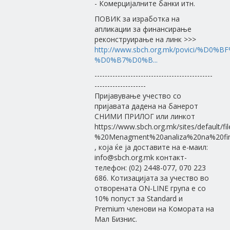
- Комерцијалните банки итн.
ПОВИК за изработка на
апликации за финансирање
реконструирање на линк >>>
http://www.sbch.org.mk/povici/%
%D0%B7%D0%B...
----------------------------------------------
--------------------
Пријавување учество со
пријавата дадена на банерот
СНИМИ ПРИЛОГ или линкот
https://www.sbch.org.mk/sites/default/fi
%20Menagment%20analiza%20na%20finan
, која ќе ja доставите на е-маил:
info@sbch.org.mk контакт-
телефон: (02) 2448-077, 070 223
686. Котизацијата за учество во
отворената ON-LINE група е со
10% попуст за Standard и
Premium членови на Комората на
Мал Бизнис.