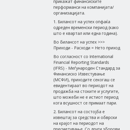
прикажат финансиските
перформанси на компанијата/
организацијата.
1. Билансот на успех опфаќа
одреден временски период (како
што е квартал или една година).
Во билансот на успех >>>
Приходи - Расходи = Нето приход
Во согласност со International
Financial Reporting Standards
(IFRS) - Меѓународен Стандард за
Финансиско Известување
(МСФИ), приходите секогаш се
евидентираат во периодот на
продажба на стоките и услугите,
што можеби не е истиот период
кога всушност се примаат пари.
2. Билансот на состојба е
извештај за средства и обврски
на крајот на периодот на
пресметување. Со други зборови,