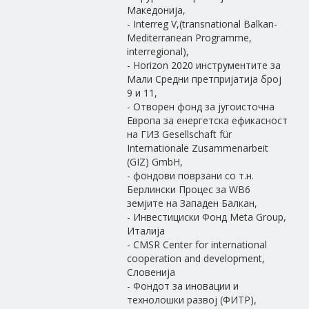
Македонија,
- Interreg V,(transnational Balkan-
Mediterranean Programme,
interregional),
- Horizon 2020 инструментите за
Мали Средни претпријатија број
9 и 11,
- Отворен фонд за југоисточна
Европа за енергетска ефикасност
на ГИЗ Gesellschaft für
Internationale Zusammenarbeit
(GIZ) GmbH,
- фондови поврзани со т.н.
Берлински Процес за WB6
земјите на Западен Балкан,
- Инвестициски Фонд Meta Group,
Италија
- CMSR Center for international
cooperation and development,
Словенија
- Фондот за иновации и
технолошки развој (ФИТР),