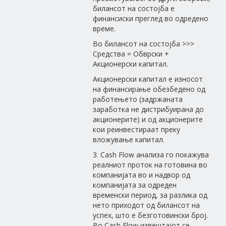
билансот на состојба е
финансиски преглед во одредено
време.
Во билансот на состојба >>>
Средства = Обврски +
Акционерски капитал.
Aкционерски капитал е износот
на финансирање обезбедено од
работењето (задржаната
заработка не дистрибуирана до
акционерите) и од акционерите
кои реинвестираат преку
вложување капитал.
3. Cash Flow анализа го покажува
реалниот проток на готовина во
компанијата во и надвор од
компанијата за одреден
временски период, за разлика од
нето приходот од билансот на
успех, што е безготовински број.
Во Cash Flow извештајот се