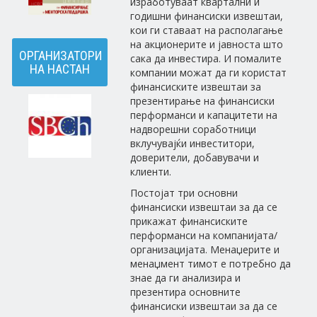
изработуваат квартални и
годишни финансиски извештаи,
кои ги ставаат на располагање
на акционерите и јавноста што
ОРГАНИЗАТОРИ
сака да инвестира. И помалите
НА НАСТАН
компании можат да ги користат
финансиските извештаи за
презентирање на финансиски
перформанси и капацитети на
надворешни соработници
вклучувајќи инвеститори,
доверители, добавувачи и
клиенти.
Постојат три основни
финансиски извештаи за да се
прикажат финансиските
перформанси на компанијата/
организацијата. Менаџерите и
менаџмент тимот е потребно да
знае да ги анализира и
презентира основните
финансиски извештаи за да се