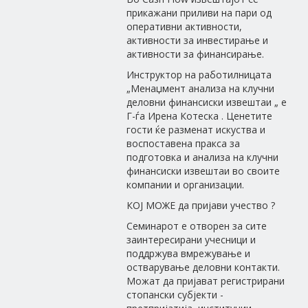
прикажани приливи на пари од
оперативни активности,
активности за инвестирање и
активности за финансирање.
Инструктор на работилницата
„Менаџмент анализа на клучни
деловни финансиски извештаи „ е
Г-ѓа Ирена Котеска . Ценетите
гости ќе разменат искуства и
воспоставена пракса за
подготовка и анализа на клучни
финансиски извештаи во своите
компании и организации.
КОЈ МОЖЕ да пријави учество ?
Семинарот е отворен за сите
заинтересирани учесници и
поддржува вмрежување и
остварување деловни контакти.
Можат да пријават регистрирани
стопански субјекти -