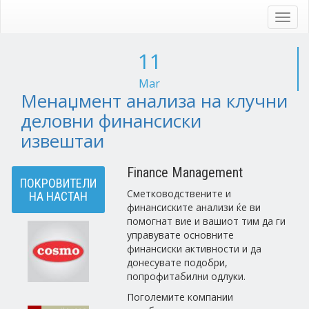
Skip
to
Toggl
main
navig
content
11
Mar
Менаџмент анализа на клучни
деловни финансиски
извештаи
Finance Management
ПОКРОВИТЕЛИ
Сметководствените и
НА НАСТАН
финансиските анализи ќе ви
помогнат вие и вашиот тим да ги
управувате основните
финансиски активности и да
донесувате подобри,
попрофитабилни одлуки.
Поголемите компании