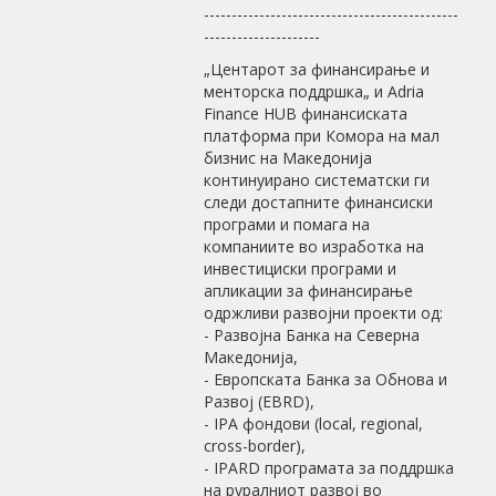
----------------------------------------------
---------------------
„Центарот за финансирање и
менторска поддршка„ и Adria
Finance HUB финансиската
платформа при Комора на мал
бизнис на Македонија
континуирано систематски ги
следи достапните финансиски
програми и помага на
компаниите во изработка на
инвестициски програми и
апликации за финансирање
одржливи развојни проекти од:
- Развојна Банка на Северна
Македонија,
- Европската Банка за Обнова и
Развој (EBRD),
- IPA фондови (local, regional,
cross-border),
- IPARD програмата за поддршка
на руралниот развој во