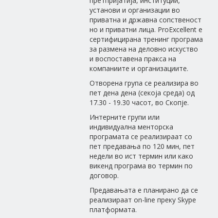
претпријатија, институции,
установи и организации во
приватна и државна сопственост
но и приватни лица. ProExcellent е
сертифицирана тренинг програма
за размена на деловно искуство
и воспоставена пракса на
компаниите и организациите.
Отворена група се реализира во
пет дена дена (секоја среда) од
17.30 - 19.30 часот, во Скопје.
Интерните групи или
индивидуална менторска
програмата се реализираат со
пет предавања по 120 мин, пет
недели во ист термин или како
викенд програма во термин по
договор.
Предавањата е планирано да се
реализираат on-line преку Skype
платформата.