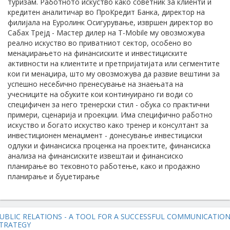
туризам. Работното искуство како советник за клиенти и
кредитен аналитичар во ПроКредит Банка, директор на
филијала на Еуролинк Осигурување, извршен директор во
Сабах Трејд - Мастер дилер на T-Mobile му овозможува
реално искуство во приватниот сектор, особено во
менаџирањето на финансиските и инвестициските
активности на клиентите и претпријатијата или сегментите
кои ги менаџира, што му овозможува да развие вештини за
успешно несебично пренесување на знаењата на
учесниците на обуките кои континуирано ги води со
специфичен за него тренерски стил - обука со практични
примери, сценарија и проекции. Има специфично работно
искуство и богато искуство како тренер и консултант за
инвестиционен менаџмент - донесување инвестициски
одлуки и финансиска проценка на проектите, финансиска
анализа на финансиските извештаи и финансиско
планирање во тековното работење, како и продажно
планирање и буџетирање
UBLIC RELATIONS - A TOOL FOR A SUCCESSFUL COMMUNICATIO
TRATEGY