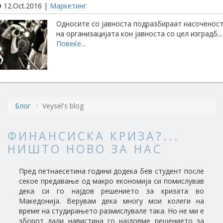
12.Oct.2016 |
Маркетинг
Односите со јавноста подразбираат насоченос
на организацијата кон јавноста со цел изградб...
Повеќе...
Блог
Veysel's blog
ФИНАНСИСКА КРИЗА?...
НИШТО НОВО ЗА НАС
Пред петнаесетина години додека бев студент после
секое предавање од макро економија си помислував
дека си го најдов решението за кризата во
Македонија. Верувам дека многу мои колеги на
време на студирањето размислувале така. Но не ми е
зборот дали навистина го најдовме решението за