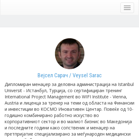
Skip
to
Toggl
main
navig
content
Вејсел Сарач / Veysel Sarac
Дипломиран менаџер за деловна администрација на Istanbul
Universit - Истанбул, Турција, со сертифициран тренинг
International Project Management во WIFI Institute - Vienna,
Austria и лиценца за тренер на теми од областа на Финансии
и инвестиции во КОСМО Иновативен Центар. Повеќе од 10-
годишно комбинирано работно искуство во
корпоративниот сектор и во малиот бизнис во Македонија
и последните години како сопственик и менаџер на
претпријатие специјализирано за меѓународен медицински