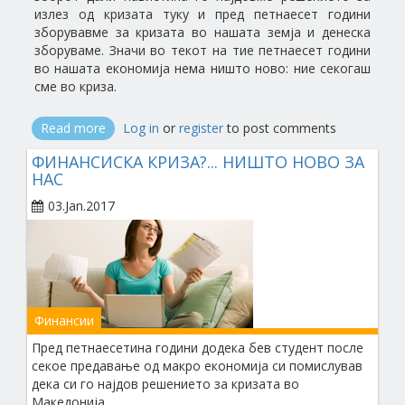
излез од кризата туку и пред петнаесет години
зборувавме за кризата во нашата земја и денеска
зборуваме. Значи во текот на тие петнаесет години
во нашата економија нема ништо ново: ние секогаш
сме во криза.
Read more
about
Log in
or
register
to post comments
ФИНАНСИСКА
ФИНАНСИСКА КРИЗА?... НИШТО НОВО ЗА
КРИЗА?...
НАС
НИШТО
НОВО
03.Jan.2017
ЗА
НАС
Финансии
Пред петнаесетина години додека бев студент после
секое предавање од макро економија си помислував
дека си го најдов решението за кризата во
Македонија.