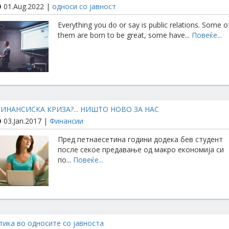
01.Aug.2022 |
односи со јавност
Everything you do or say is public relations. Some o
them are born to be great, some have...
Повеќе...
ИНАНСИСКА КРИЗА?... НИШТО НОВО ЗА НАС
03.Jan.2017 |
Финансии
Пред петнаесетина години додека бев студент
после секое предавање од макро економија си
по...
Повеќе...
тика во односите со јавноста