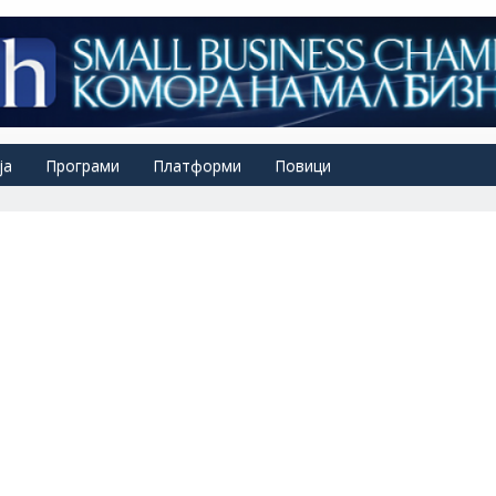
ја
Програми
Платформи
Повици