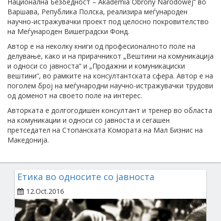
Национална Безбедност – Akademia Obrony Narodowej“ во
Варшава, Република Полска, реализира меѓународен
научно-истражувачки проект под целосно покровителство
на Меѓународен Вишеградски Фонд.
Автор е на неколку книги од професионалното поле на
делување, како и на прирачникот „Вештини на комуникација
и односи со јавноста“ и „Продажни и комуникациски
вештини“, во рамките на консултантската сфера. Автор е на
поголем број на меѓународни научно-истражувачки трудови
од доменот на своето поле на интерес.
Авторката е долгогодишен консултант и тренер во областа
на комуникации и односи со јавноста и сегашен
претседател на Стопанската Комората на Мал Бизнис на
Македонија.
Етика во односите со јавноста
12.Oct.2016