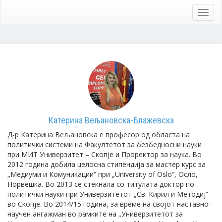
Skip
to
Toggl
main
navig
content
Катерина Вељановска-Блажевска
Д-р Катерина Вељановска е професор од областа на
политички системи на Факултетот за безбедносни науки
при МИТ Универзитет – Скопје и Проректор за наука. Во
2012 година добила целосна стипендија за мастер курс за
„Медиуми и Комуникации“ при „University of Oslo“, Осло,
Норвешка. Во 2013 се стекнала со титулата доктор по
политички науки при Универзитетот „Св. Кирил и Методиј“
во Скопје. Во 2014/15 година, за време на својот наставно-
научен ангажман во рамките на „Универзитетот за