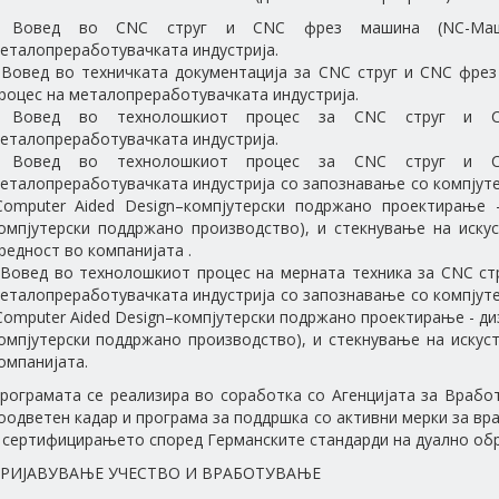
 Вовед во CNC струг и CNC фрез машина (NC-Маш
еталопреработувачката индустрија.
 Вовед во техничката документација за CNC струг и CNC фре
роцес на металопреработувачката индустрија.
 Вовед во технолошкиот процес за CNC струг и 
еталопреработувачката индустрија.
 Вовед во технолошкиот процес за CNC струг и 
еталопреработувачката индустрија со запознавање со компјут
Computer Aided Design–компјутерски подржано проектирање -
омпјутерски поддржано производство), и стекнување на иску
редност во компанијата .
 Вовед во технолошкиот процес на мерната техника за CNC с
еталопреработувачката индустрија со запознавање со компјут
Computer Aided Design–компјутерски подржано проектирање - диз
омпјутерски поддржано производство), и стекнување на искус
омпанијата.
рограмата се реализира во соработка со Агенцијата за Врабо
оодветен кадар и програма за поддршка со активни мерки за вр
 сертифицирањето според Германските стандарди на дуално об
РИЈАВУВАЊЕ УЧЕСТВО И ВРАБОТУВАЊЕ