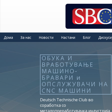
Skip
to
main
content
Дома
За нас
Новости
Настани
Блог
Дискуси
ОБУКА И
ВРАБОТУВАЊЕ
МАШИНО-
БРАВАРИ и
ОПСЛУЖУВАЧИ НА
CNC МАШИНИ
Deutsch Technische Club во
соработка со
металопреработувачка индустрија