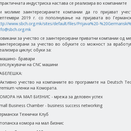
 практичната индустриска настава се реализира во компаниите
и молиме заинтересираните компании да го пријават учес
ептември 2019 г. со пополнување на пријавата во Германс
ttp://www.sbch.org.mk/sites/default/files/Prijava%20-%20Germanski%
nfo@sbch.org.mk
овикани за учество се заинтересирани приватни компании од м
аинтересирани за учество во обуките со можност за вработув
еализира циклус обуки за:
 машино- бравари
 опслужувачи на CNC машини
АБЕЛЕШКА:
 Активно учество на компаниите во програмите на Deutsch Tech
remium членки на Комората.
ОМОРА НА МАЛ БИЗНИС - мрежа за деловен успех
mall Business Chamber - business success networking
ермански Технички Клуб
топанска комора на мал бизнис