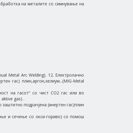
обработка на металите со симнување на
l Metal Arc Welding). 12. Електролачно
ен гас) плин,аргон,хелиум...(МIG-Metal
ност на гасот“ со чист CO2 гас или во
ktive gas) .
 заштитно подрачјена (инертен гас)плин
ање и сечење со окси-гориво) со помош