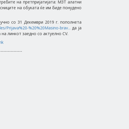
требите на претпријатијата: МЗТ алатни
сниците на обуката ќе им биде понудено
лучно со 31 Декември 2019 г. пополнета
files/Prijava%20-%20%20Masino-brav...
да ја
на линкот заедно со актуелно CV.
mk
----------------
-----------------------------------