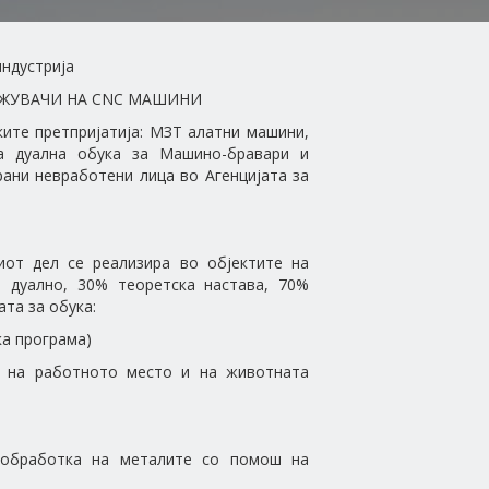
индустрија
УЖУВАЧИ НА CNC МАШИНИ
ите претпријатија: МЗТ алатни машини,
а дуална обука за Машино-бравари и
ани невработени лица во Агенцијата за
иот дел се реализира во објектите на
а дуално, 30% теоретска настава, 70%
та за обука:
 програма)
а на работното место и на животната
 обработка на металите со помош на