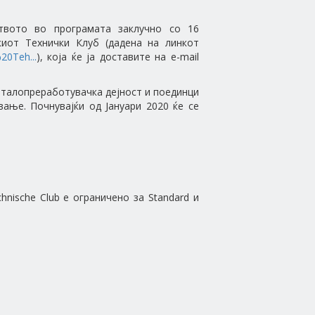
твото во програмата заклучно со 16
киот Технички Клуб (дадена на линкот
20Teh...
), која ќе ја доставите на e-mail
еталопреработувачка дејност и поединци
ање. Почнувајќи од Јануари 2020 ќе се
nische Club е ограничено за Standard и