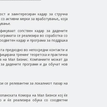
ост и заинтересиран кадар за стручна
 со активни мерки за вработување„ која
тување.
фикуваат сопствен кадар за дадените
рограмата се реализира во соработка со
оодветен кадар и програма за поддршка
ата предходно во непосредни контакти и
фицирана тренинг теоретска и практична
та на Мал Бизнис. Компаниите можат да
 за дадените програми и да обучат нов
ои се релевантни за локалниот пазар на
топанската Комора на Мал Бизнси кој ќе
о и ќе реализира обука со соодветни