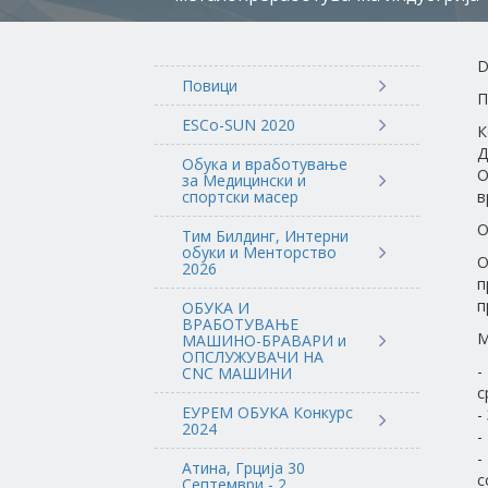
D
Повици
П
ESCo-SUN 2020
К
Д
Обука и вработување
О
за Медицински и
спортски масер
в
О
Тим Билдинг, Интерни
обуки и Менторство
О
2026
п
п
ОБУКА И
ВРАБОТУВАЊЕ
М
МАШИНО-БРАВАРИ и
ОПСЛУЖУВАЧИ НА
-
CNC МАШИНИ
с
ЕУРЕМ ОБУКА Конкурс
-
2024
-
-
Атина, Грција 30
с
Септември - 2