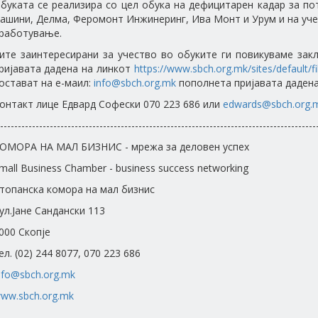
буката се реализира со цел обука на дефицитарен кадар за по
ашини, Делма, Феромонт Инжинеринг, Ива Монт и Урум и на уче
работување.
ите заинтересирани за учество во обуките ги повикуваме зак
ријавата дадена на линкот
https://www.sbch.org.mk/sites/default/
остават на е-маил:
info@sbch.org.mk
пополнета пријавата дадена 
онтакт лице Едвард Софески 070 223 686 или
edwards@sbch.org.
-----------------------------------------------------------------------------------------
ОМОРА НА МАЛ БИЗНИС - мрежа за деловен успех
mall Business Chamber - business success networking
топанска комора на мал бизнис
ул.Јане Сандански 113
000 Скопје
ел. (02) 244 8077, 070 223 686
nfo@sbch.org.mk
ww.sbch.org.mk
-----------------------------------------------------------------------------------------