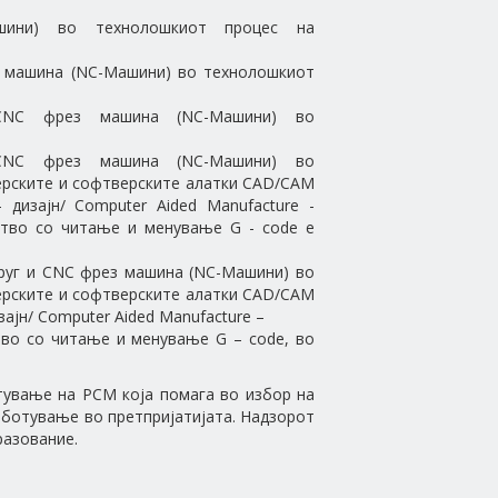
ини) во технолошкиот процес на
з машина (NC-Машини) во технолошкиот
CNC фрез машина (NC-Машини) во
CNC фрез машина (NC-Машини) во
ерските и софтверските алатки CAD/CAM
 дизајн/ Computer Aided Manufacture -
ство со читање и менување G - code е
труг и CNC фрез машина (NC-Машини) во
ерските и софтверските алатки CAD/CAM
ајн/ Computer Aided Manufacture –
тво со читање и менување G – code, во
тување на РСМ која помага во избор на
аботување во претпријатијата. Надзорот
разование.