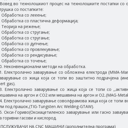
 Вовед во технолошкиот процес на технолошките постапки со 
трушка со постапките:
. Обработка со лееење;
. Обработка со пластична деформација;
. Теорија на режење;
. Обработка со стругање;
. Обработка со стругање;
. Обработка со дупчење;
. Обработка со провлекување;
. Обработка со рендисување;
. Обработка со точење;
0. Неконвенционални методи на обработка.
1. Електролачно заварување со обложена електрода (ММА-Manua
аварување со жица која се топи во заштитно подрачјена (инерт
nert gas).
3. Електролачно заварување со жица која се топи со ,,актив
ешавина на аргон и CO2 или мешавина на аргон и O2..(МAG-Metal a
4. Електролачно заварување соволфрамова жица која се топи во
ли под прашок,(TIG-Tungsten Arc Welding-GTAW).
5. Окси-Гориво(Оксиацетиленско заварување или гасно заваув
а горивни гасови и кислород.
ПСЛУЖУВАЧИ НА CNC МАШИНИ (дополнителна програма)