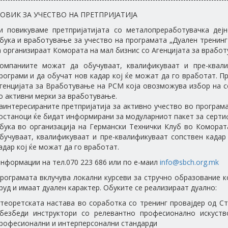
ОВИК ЗА УЧЕСТВО НА ПРЕТПРИЈАТИЈА
и повикуваме претпријатијата со металопреработувачка дејн
бука и вработување за учество на програмата „Дуален тренинг
а организираат Комората на мал бизнис со Агенцијата за врабо
омпаниите можат да обучуваат, квалификуваат и пре-квали
рограми и да обучат нов кадар кој ќе можат да го вработат. П
генцијата за Вработување на РСМ која овозможува избор на с
о активни мерки за вработување.
аинтересираните претпријатија за активно учество во програм
останоци ќе бидат информирани за модуларниот пакет за серти
бука во организација на Германски Технички Клуб во Комора
бучуваат, квалификуваат и пре-квалификуваат сопствен кадар
адар кој ќе можат да го вработат.
нформации на тел.070 223 686 или по е-маил
info@sbch.org.mk
рограмата вклучува локални курсеви за стручно образование к
руд и имаат дуален карактер. Обуките се реализираат дуално:
 теоретската настава во соработка со тренинг провајдер од С
безбеди инструктори со релевантно професионално искуств
рофесионални и интерперсонални стандарди