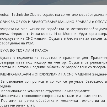
eutsch Technische Club во соработка со металопреработувачка 
ОВИК ЗА ОБУКА И ВРАБОТУВАЊЕ МАШИНО-БРАВАРИ и ОПСЛ
омората на Мал Бизнис во соработка со металопреработувачк
елма, Феромонт Инжинеринг, Ива Монт и Урум организир
пслужувачи на CNC машини. Обуката е бесплатна за евидентир
работување на РСМ.
БУКА ВО ТЕОРИЈА И ПРАКСА
буката е поделена на теоретски и практичен дел. Практичн
ретпријатијата под надзор на ментор. Обуката се реализир
рактична настава. Следниве области се разработени со програма
АШИНО-БРАВАРИ и ОПСЛУЖУВАЧИ НА CNC МАШИНИ (заедничка
 Запознавање со прописите со кои се регулира безбедност
редина.
 Запознавање за хемиската структура на материјалите.
 Механички и технолошки својства на металите и неметалите.
 Постапки за рачна обработка и механички технологии за
оодветен рачен алат.