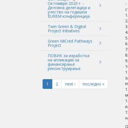
Октомври 2020 г. -
-
Деловна делегација и
с
учество на годишна
1
EUREM конференција
2
Twin Green & Digital
3
Project Initiatives
4
5
Green MiCred Pathways
6
Project
7
8
ПОВИК за изработка
на апликации за
9
финансирање
1
реконструирање
1
з
i
1
2
next ›
последно »
1
м
1
и
1
н
О