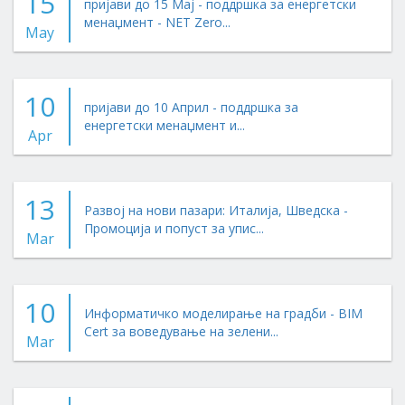
15
пријави до 15 Мај - поддршка за енергетски
менаџмент - NET Zero...
May
10
пријави до 10 Април - поддршка за
енергетски менаџмент и...
Apr
13
Развој на нови пазари: Италија, Шведска -
Промоција и попуст за упис...
Mar
10
Информатичко моделирање на градби - BIM
Cert за воведување на зелени...
Mar