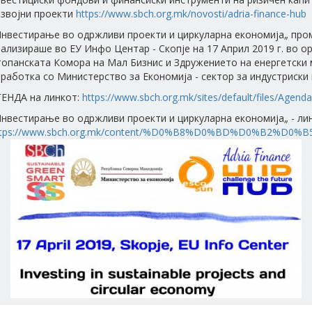
азвојни проекти
https://www.sbch.org.mk/novosti/adria-finance-hub
Инвестирање во одржливи проекти и циркуларна економија„ про
ализираше во ЕУ Инфо Центар - Скопје на 17 Април 2019 г. во ор
топанската Комора на Мал Бизнис и Здружението на енергетски
работка со Министерство за Економија - сектор за индустриски 
ГЕНДА на линкот:
https://www.sbch.org.mk/sites/default/files/Agend
нвестирање во одржливи проекти и циркуларна економија„ - лин
ttps://www.sbch.org.mk/content/%D0%B8%D0%BD%D0%B2%D0%