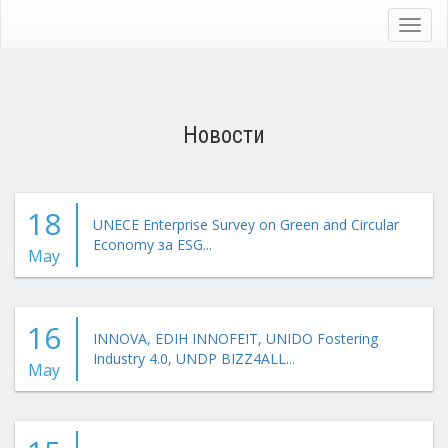
Skip
to
Toggl
main
navig
content
Новости
18
UNECE Enterprise Survey on Green and Circular
Economy за ESG...
May
16
INNOVA, EDIH INNOFEIT, UNIDO Fostering
Industry 4.0, UNDP BIZZ4ALL...
May