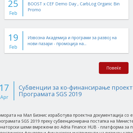
25
BOOST x CEF Demo Day , CarbLog Organic Bin
Promo
Feb
19
Извозна Академија и програми за развој на
нови пазари - промоција на...
Feb
Повеќе
17
Субвенции за ко-финансирање проект
Програмата SGS 2019
Apr
омората на Мал Бизнис изработува проектна документација со е
рограмата SGS 2019 преку субвенционирана постапка на Министе
онаторски шеми вмрежени во Adria Finance HUB - платформа за 
нвестициски фондови и финансиски инструменти на ризичен капи