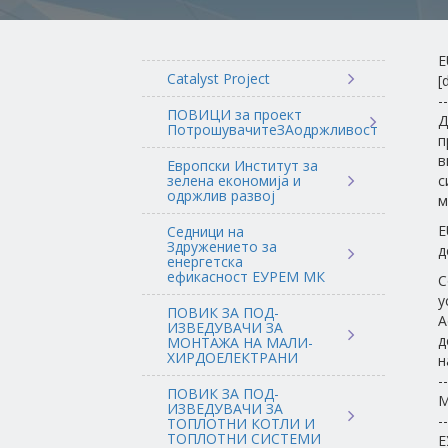
E
Catalyst Project
[
--
ПОВИЦИ за проект
Д
ПотрошувачитеЗАодржливост
п
в
Европски Институт за
зелена економија и
с
одржлив развој
м
E
Седници на
Здружението за
д
енергетска
ефикасност ЕУРЕМ МК
С
у
ПОВИК ЗА ПОД-
A
ИЗВЕДУВАЧИ ЗА
д
МОНТАЖА НА МАЛИ-
ХИРДОЕЛЕКТРАНИ
н
--
ПОВИК ЗА ПОД-
М
ИЗВЕДУВАЧИ ЗА
--
ТОПЛОТНИ КОТЛИ И
ТОПЛОТНИ СИСТЕМИ
Е