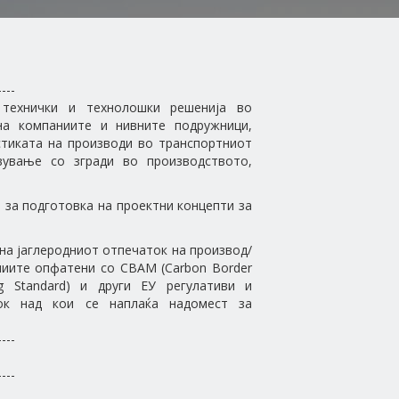
----
 технички и технолошки решенија во
на компаниите и нивните подружници,
стиката на производи во транспортниот
вување со згради во производството,
за подготовка на проектни концепти за
на јаглеродниот отпечаток на производ/
аниите опфатени со CBAM (Carbon Border
ing Standard) и други ЕУ регулативи и
ток над кои се наплаќа надомест за
----
----