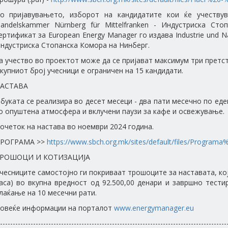
о пријавувањето, изборот на кандидатите кои ќе учествув
andelskammer Nürnberg für Mittelfranken - Индустриска Ст
ертификат за European Energy Manager го издава Industrie und Na
ндустриска Стопанска Комора на Нинберг.
а учество во проектот може да се пријават максимум три претст
купниот број учесници е ограничен на 15 кандидати.
АСТАВА
буката се реализира во десет месеци - два пати месечно по еден
о опуштена атмосфера и вклучени паузи за кафе и освежување.
очеток на настава во ноември 2024 година.
РОГРАМА >>
https://www.sbch.org.mk/sites/default/files/Program
РОШОЦИ И КОТИЗАЦИЈА
чесниците самостојно ги покриваат трошоците за наставата, која
аса) во вкупна вредност од 92.500,00 денари и завршно тест
лаќање на 10 месечни рати.
овеќе информации на порталот
www.energymanager.eu
-----------------------------------------------------------------------------------------