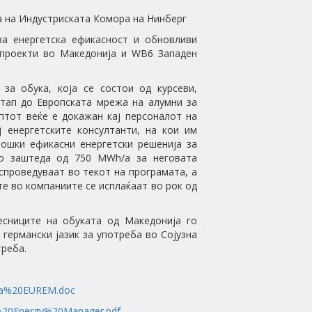
на Индустриската Комора на Нинберг
за енергетска ефикасност и обновливи
(проекти во Македонија и WB6 Западен
за обука, која се состои од курсеви,
стап до Европската мрежа на алумни за
птот веќе е докажан кај персоналот на
ј енергетските консултанти, на кои им
ошки ефикасни енергетски решенија за
 со заштеда од 750 MWh/a за неговата
спроведуваат во текот на програмата, а
е во компаниите се исплаќаат во рок од
есниците на обуката од Македонија го
 германски јазик за употреба во Сојузна
треба.
buka%20EUREM.doc
0-%20Energy%20Manager.pdf