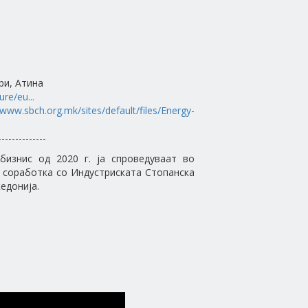
ри, Атина
re/eu...
/www.sbch.org.mk/sites/default/files/Energy-
--------------
знис од 2020 г. ја спроведуваат во
 соработка со Индустриската Стопанска
едонија.