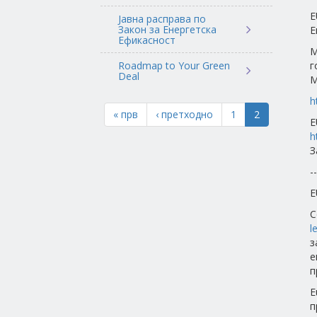
E
Јавна расправа по
Закон за Енергетска
Е
Ефикасност
М
Roadmap to Your Green
г
Deal
M
h
« прв
‹ претходно
1
2
E
h
З
--
E
С
l
з
е
п
E
п