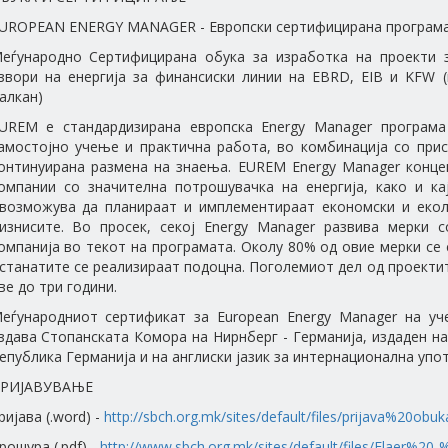
UROPEAN ENERGY MANAGER - Европски сертифицирана програма 
еѓународно Сертифицирана обука за изработка на проекти 
звори на енергија за финансиски линии на EBRD, EIB и KFW 
алкан)
UREM е стандардизирана европска Energy Manager програма 
амостојно учење и практична работа, во комбинација со при
онтинуирана размена на знаења. EUREM Energy Manager конце
омпании со значителна потрошувачка на енергија, како и ка
возможува да планираат и имплементираат економски и екол
изнисите. Во просек, секој Energy Manager развива мерки
омпанија во текот на програмата. Околу 80% од овие мерки се 
станатите се реализираат подоцна. Поголемиот дел од проектит
ве до три години.
еѓународниот сертификат за European Energy Manager на уч
здава Стопанската Комора на Нирнберг - Германија, издаден на
епублика Германија и на англиски јазик за интернационална упо
РИЈАВУВАЊЕ
ријава (.word) -
http://sbch.org.mk/sites/default/files/prijava%20o
рошура (.pdf) -
http://www.sbch.org.mk/sites/default/files/Flaer%2