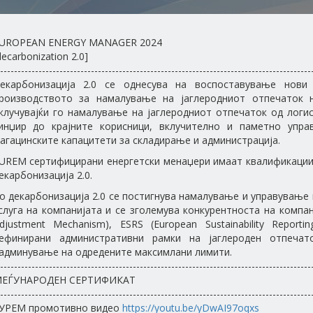
UROPEAN ENERGY MANAGER 2024
decarbonization 2.0]
-----------------------------------------------------------------------------------------
екарбонизација 2.0 се однесува на воспоставување нови
роизводството за намалување на јаглеродниот отпечаток 
клучувајќи го намалување на јаглеродниот отпечаток од логи
инџир до крајните корисници, вклучително и паметно упра
агацинските капацитети за складирање и администрација.
UREM сертифицирани енергетски менаџери имаат квалификации 
екарбонизација 2.0.
о декарбонизација 2.0 се постигнува намалување и управување 
слуга на компанијата и се зголемува конкурентноста на комп
djustment Mechanism), ESRS (European Sustainability Report
ефинирани административни рамки на јаглероден отпеча
админување на одредените максимлани лимити.
-----------------------------------------------------------------------------------------
ЕЃУНАРОДЕН СЕРТИФИКАТ
-----------------------------------------------------------------------------------------
УРЕМ промотивно видео
https://youtu.be/yDwAI97oqxs