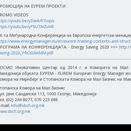
РОМОЦИЈА НА ЕУРЕМ ПРОЕКТИ
ROMO VIDEOS
ttps://youtu.be/yDwAI97oqxs
ttps://youtu.be/yF0U7AiZuV8
 X-та Меѓународна Конференција на Европски енергетски менаџе
ttps://www.energymanager.eu/en/eurem-training-contents-and-structu
РОГРАМА НА КОНФЕРЕНЦИЈАТА - Energy Saving 2020 >>>
http:/
aving-2020_PROGRAMM.pdf
-----------------------------------------------------------------------------------------
ОСМО Иновативен Центар од 2014 г. и Комората на Мал би
акедонија обуката ЕУРЕМ - EUREM European Energy Manager во
омора на Нирнберг и Стопанската Комора на Мал Бизнис на Мак
топанска Комора на Мал бизнис
ул. Јане Сандански 113, 1000 Скопје, Македонија
ел. (02) 244 8077, 070 223 686
-mail:
info@sbch.org.mk
ww.sbch.org.mk