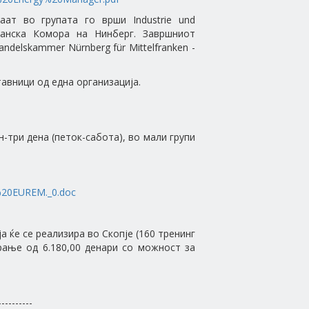
аат во групата го врши Industrie und
опанска Комора на Нинберг. Завршниот
ndelskammer Nürnberg für Mittelfranken -
авници од една организација.
-три дена (петок-сабота), во мали групи
a%20EUREM._0.doc
 ќе се реализира во Скопје (160 тренинг
ирање од 6.180,00 денари со можност за
----------