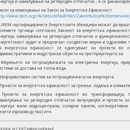
нергија и намалување на јаглероден отпечаток , а се финансира
акон за изменување на Закон за Енергетска Ефикасност
ttp://www.sbch.org.mk/sites/default/files/Zakon%20za%20izmenuvanj
UREM сертифицираните Енергетските Менаџери можат да вршат 
олемите трговци сопгласно Законот за енергетска ефикасност
нергија, намалување на јаглероден отпечаток и функционално
нергетскиот аудит и предлагаат соодветни мерки и одржливи 
а енергетска ефикасност се однесуваат на проекти во о
дминистративни и индустриски објекти на претпријатијата за:
 Мерењето на потрошувачката на електрична енергија, при
истеми за достава на топла вода
 Информативен систем за потрошувачката на енергијата
 Проекти за енергетска ефикасност за греење. ладење и климат
 Проекти за енергетска ефикасност во трансформација, п
амалување на јаглероден отпечаток вклучувајќи и проекти з
нергија: мали хидроцентрали, соларни панели, когенеративни
елети (производство) итн.
-----------------------------------------------------------------------------------------
БУКА И СЕРТИФИЦИРАЊЕ