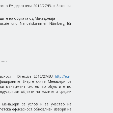
сно ЕУ директива 2012/27/EU и Закон за
ците на обуката од Македонија
strie und Nandelskammer Nürnberg für
------
сност - Directive 2012/27/EU
http://eur-
ицираните Енергетските Менаџери се
ски менаџмент систем во објектите во
ндустриски објекти на малите и средни
и менаџери се услов и за учество на
ргетска ефикасност,обновливи извори на