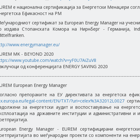
UREM e национална сертификација за Енергетски Менаџери согла
нергетска Ефикасност на РМ
еѓународниот сертификат за European Energy Manager на учесни
о издава Стопанската Комора на Нирнберг - Германија, Indu
ittelfranken.
ttp://www.energymanager.eu/
UREM MK - BEYOND 2020
ttps://www.youtube.com/watch?v=yF0U7AiZuV8
аклучоци од конференцијата ENERGY SAVING 2020
-----------------------------------------------------------------------------------------
UREM European Energy Manager
огласно препораките на ЕУ директивата за енергетска ефика
ex.europa.eu/legal-content/EN/TXT/?uri=celex%3A32012L0027
сертиф
адолжени за енергетски аудит и воспоставување на енергет
ксплоатација на државните институции и административни и и
ретпријатија.
uropean Energy Manager - EUREM сертифицирани енергетск
ретпријатијата во меѓународни проекти со компоненти на ене