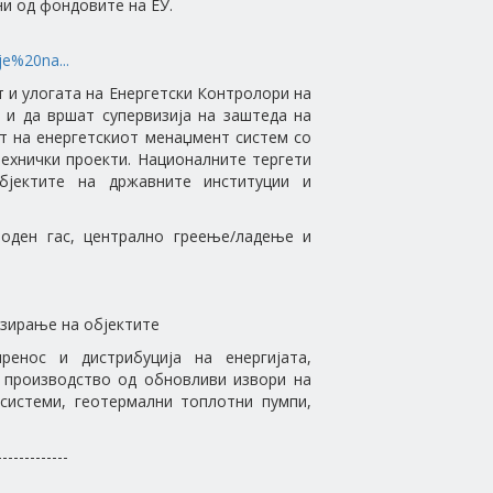
ни од фондовите на ЕУ.
e%20na...
и улогата на Енергетски Контролори на
 и да вршат супервизија на заштеда на
ст на енергетскиот менаџмент систем со
технички проекти. Националните тергети
бјектите на државните институции и
роден гас, централно греење/ладење и
изирање на објектите
ренос и дистрибуција на енергијата,
а производство од обновливи извори на
 системи, геотермални топлотни пумпи,
-------------